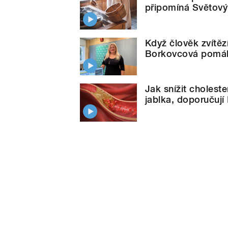
připomíná Světový
Když člověk zvítě
Borkovcová pomáhá
Jak snížit cholest
jablka, doporučují