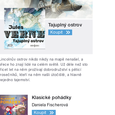
Tajuplný ostrov
Koupit
Lincolnův ostrov nikdo nikdy na mapě nenašel, a
přece ho znají lidé na celém světě. Už déle než sto
třicet let na něm prožívají dobrodružství s pěticí
trosečníků, kteří na něm našli útočiště, a hlavně
nejedno tajemství.
Klasické pohádky
Daniela Fischerová
Koupit