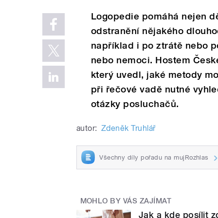
Logopedie pomáhá nejen dět
odstranění nějakého dlouh
například i po ztrátě nebo 
nebo nemoci. Hostem České
který uvedl, jaké metody mo
při řečové vadě nutné vyh
otázky posluchačů.
autor:
Zdeněk Truhlář
Všechny díly pořadu na mujRozhlas
MOHLO BY VÁS ZAJÍMAT
Jak a kde posílit 