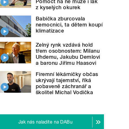
Pomoct na ně může i lák
z kyselých okurek
Babička zburcovala
nemocnici, ta dětem koupí
klimatizace
Zelný rynk vzdává hold
třem osobnostem: Milanu
Uhdemu, Jakubu Demlovi
a baronu Jiřímu Haasovi
Firemní lékárničky občas
ukrývají tajemství, říká
pobaveně záchranář a
školitel Michal Vodička
Jak nás naladíte na DABu