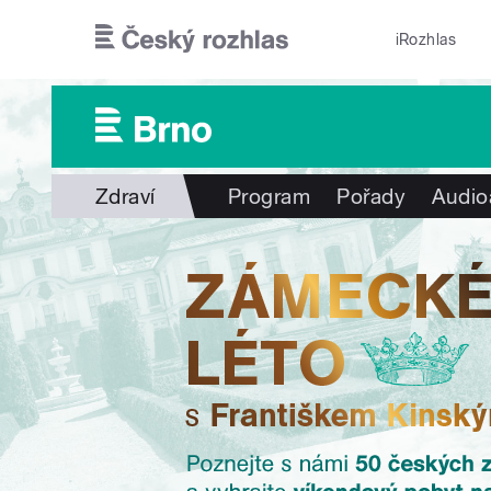
Přejít k hlavnímu obsahu
iRozhlas
Zdraví
Program
Pořady
Audio