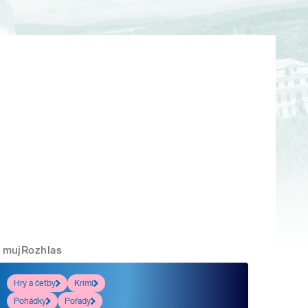
mujRozhlas
Hry a četby
Krimi
Pohádky
Pořady