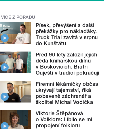
VÍCE Z POŘADU
Písek, převýšení a další
překážky pro náklaďáky.
Truck Trial zavítá v srpnu
do Kunštátu
Před 90 lety založil jejich
děda knihařskou dílnu
v Boskovicích. Bratři
Ouještí v tradici pokračují
Firemní lékárničky občas
ukrývají tajemství, říká
pobaveně záchranář a
školitel Michal Vodička
Viktorie Štěpánová
o Volklore: Líbilo se mi
propojení folkloru