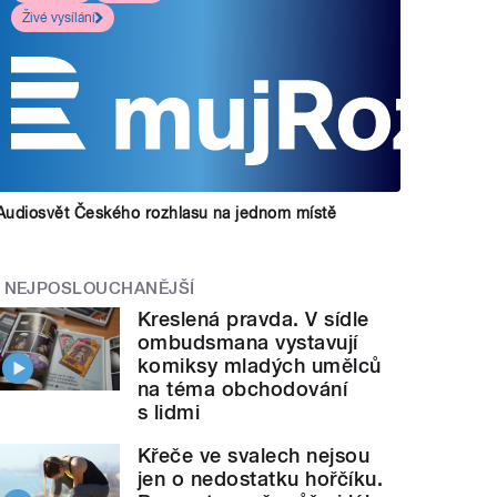
Živé vysílání
Audiosvět Českého rozhlasu na jednom místě
NEJPOSLOUCHANĚJŠÍ
Kreslená pravda. V sídle
ombudsmana vystavují
komiksy mladých umělců
na téma obchodování
s lidmi
Křeče ve svalech nejsou
jen o nedostatku hořčíku.