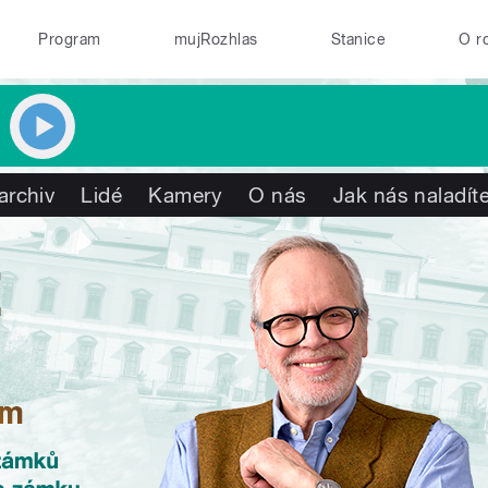
Program
mujRozhlas
Stanice
O r
archiv
Lidé
Kamery
O nás
Jak nás naladít