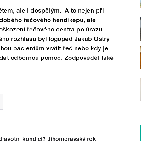
em, ale i dospělým. A to nejen při
odobého řečového hendikepu, ale
poškození řečového centra po úrazu
ho rozhlasu byl logoped Jakub Ostrý,
hou pacientům vrátit řeč nebo kdy je
ledat odbornou pomoc. Zodpověděl také
zdravotní kondici? Jihomoravský rok