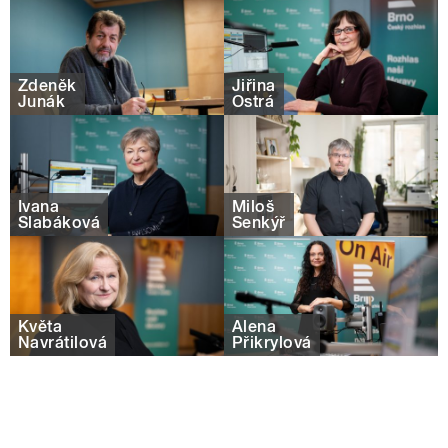
Zdeněk
Jiřina
Junák
Ostrá
Ivana
Miloš
Slabáková
Šenkýř
Květa
Alena
Navrátilová
Přikrylová