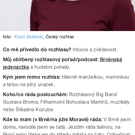
foto:
Khalil Baalbaki
,
Český rozhlas
Co mě přivedlo do rozhlasu?
Intuice a zvědavost.
Můj oblíbený rozhlasový pořad/podcast:
Brněnská
jedenáctka
a hudební pořady.
Kým jsem mimo rozhlas:
Hlavně manželkou, maminkou
a tetou na plný uvazek.
Koho/co ráda poslouchám:
Rozhlasový Big Band
Gustava Broma, Filharmonii Bohuslava Martinů, muzikály
nebo Štěpána Kozuba.
Kde to mám (v Brně/na jižní Moravě) ráda:
V Brně jsem
doma, narodila jsem se tady. Jezdím ráda šalinou, na
Prýgl nebo třeba jen do středu města na čáru. Odpočívat