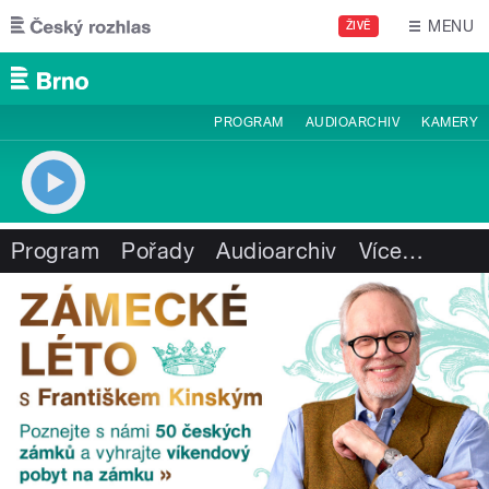
Přejít k hlavnímu obsahu
MENU
ŽIVĚ
PROGRAM
AUDIOARCHIV
KAMERY
Program
Pořady
Audioarchiv
Více
…