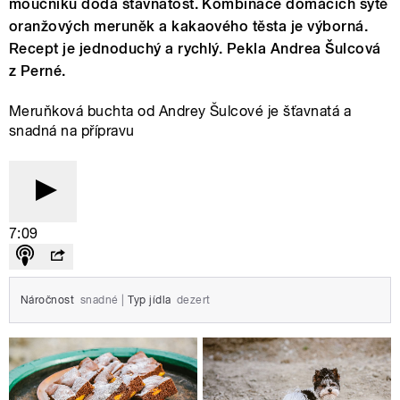
moučníku dodá šťavnatost. Kombinace domácích sytě
oranžových meruněk a kakaového těsta je výborná.
Recept je jednoduchý a rychlý. Pekla Andrea Šulcová
z Perné.
Meruňková buchta od Andrey Šulcové je šťavnatá a
snadná na přípravu
7:09
Náročnost
snadné
|
Typ jídla
dezert