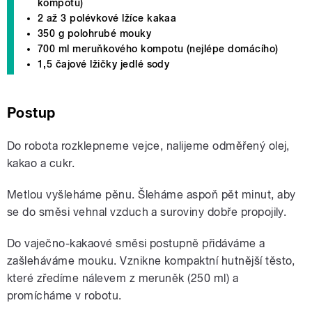
kompotu)
2 až 3 polévkové lžíce kakaa
350 g polohrubé mouky
700 ml meruňkového kompotu (nejlépe domácího)
1,5 čajové lžičky jedlé sody
Postup
Do robota rozklepneme vejce, nalijeme odměřený olej,
kakao a cukr.
Metlou vyšleháme pěnu. Šleháme aspoň pět minut, aby
se do směsi vehnal vzduch a suroviny dobře propojily.
Do vaječno-kakaové směsi postupně přidáváme a
zašleháváme mouku. Vznikne kompaktní hutnější těsto,
které zředíme nálevem z meruněk (250 ml) a
promícháme v robotu.