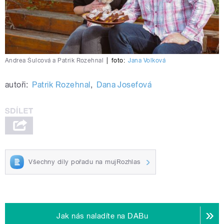
Andrea Šulcová a Patrik Rozehnal
|
foto:
Jana Volková
autoři:
Patrik Rozehnal
,
Dana Josefová
Všechny díly pořadu na mujRozhlas
Jak nás naladíte na DABu