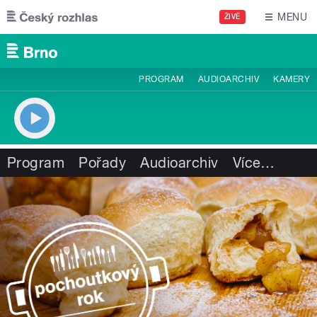
Přejít k hlavnímu obsahu
MENU
ŽIVĚ
PROGRAM
AUDIOARCHIV
KAMERY
Program
Pořady
Audioarchiv
Více
…