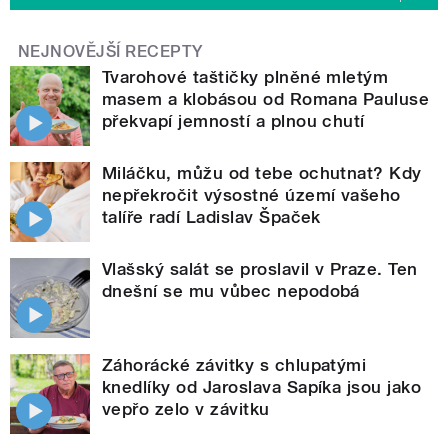
NEJNOVĚJŠÍ RECEPTY
Tvarohové taštičky plněné mletým
masem a klobásou od Romana Pauluse
překvapí jemností a plnou chutí
Miláčku, můžu od tebe ochutnat? Kdy
nepřekročit výsostné území vašeho
talíře radí Ladislav Špaček
Vlašský salát se proslavil v Praze. Ten
dnešní se mu vůbec nepodobá
Záhorácké závitky s chlupatými
knedlíky od Jaroslava Sapíka jsou jako
vepřo zelo v závitku