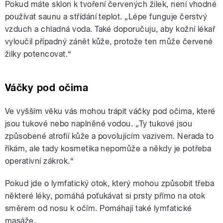
Pokud máte sklon k tvoření červených žilek, není vhodné
používat saunu a střídání teplot. „Lépe funguje čerstvý
vzduch a chladná voda. Také doporučuju, aby kožní lékař
vyloučil případný zánět kůže, protože ten může červené
žilky potencovat.“
Váčky pod očima
Ve vyšším věku vás mohou trápit váčky pod očima, které
jsou tukové nebo naplněné vodou. „Ty tukové jsou
způsobené atrofií kůže a povolujícím vazivem. Nerada to
říkám, ale tady kosmetika nepomůže a někdy je potřeba
operativní zákrok.“
Pokud jde o lymfatický otok, který mohou způsobit třeba
některé léky, pomáhá poťukávat si prsty přímo na otok
směrem od nosu k očím. Pomáhají také lymfatické
masáže.