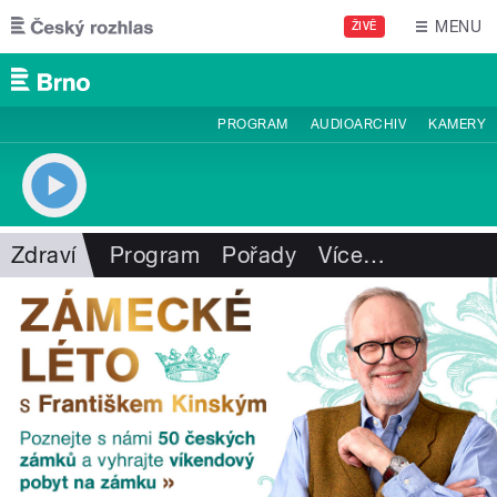
Přejít k hlavnímu obsahu
MENU
ŽIVĚ
PROGRAM
AUDIOARCHIV
KAMERY
Zdraví
Program
Pořady
Více
…