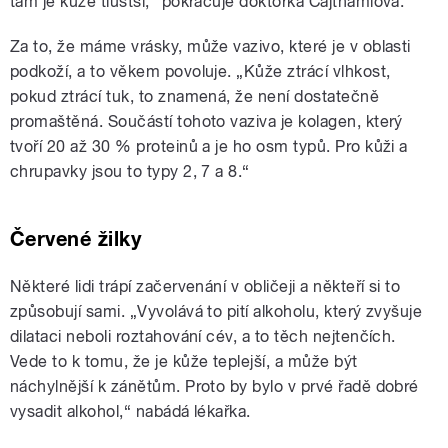
tam je kůže tlustší,“ pokračuje doktorka Cajthamlová.
Za to, že máme vrásky, může vazivo, které je v oblasti
podkoží, a to věkem povoluje. „Kůže ztrácí vlhkost,
pokud ztrácí tuk, to znamená, že není dostatečně
promaštěná. Součástí tohoto vaziva je kolagen, který
tvoří 20 až 30 % proteinů a je ho osm typů. Pro kůži a
chrupavky jsou to typy 2, 7 a 8.“
Červené žilky
Některé lidi trápí začervenání v obličeji a někteří si to
způsobují sami. „Vyvolává to pití alkoholu, který zvyšuje
dilataci neboli roztahování cév, a to těch nejtenčích.
Vede to k tomu, že je kůže teplejší, a může být
náchylnější k zánětům. Proto by bylo v prvé řadě dobré
vysadit alkohol,“ nabádá lékařka.