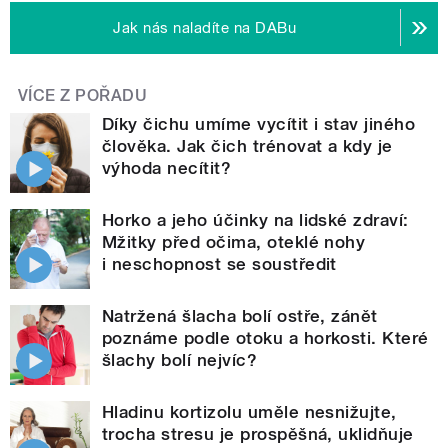
Jak nás naladíte na DABu
VÍCE Z POŘADU
Díky čichu umíme vycítit i stav jiného
člověka. Jak čich trénovat a kdy je
výhoda necítit?
Horko a jeho účinky na lidské zdraví:
Mžitky před očima, oteklé nohy
i neschopnost se soustředit
Natržená šlacha bolí ostře, zánět
poznáme podle otoku a horkosti. Které
šlachy bolí nejvíc?
Hladinu kortizolu uměle nesnižujte,
trocha stresu je prospěšná, uklidňuje