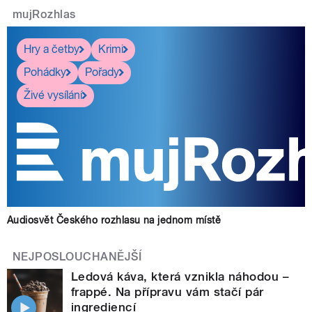
mujRozhlas
Hry a četby
Krimi
Pohádky
Pořady
Živé vysílání
Audiosvět Českého rozhlasu na jednom místě
NEJPOSLOUCHANĚJŠÍ
Ledová káva, která vznikla náhodou –
frappé. Na přípravu vám stačí pár
ingrediencí