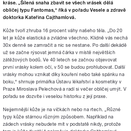
kráse. „Šílená snaha zbavit se všech vrásek dělá
obličej typu Fantomas,“ říká v pořadu Vesele a zdravě
doktorka Kateřina Cajthamlová.
Kůže tvoří zhruba 16 procent váhy našeho těla. „Do 20
let je kůže elastická a zvládne všechno. Klidně vás nechá
30x denně se zamračit a nic se nestane. Po další dekádě
už se začne rýsovat jemná čárka v místě největších
zátěžových bodů. Ve 40 letech se začnou objevovat
první vrásky kolem očí, v 50 se budou prohlubovat. Další
vrásky mohou vznikat díky kouření nebo také spánku na
boku,“ shrnuje primářka Ústavu lékařství a kosmetiky v
Praze Miroslava Pelechová a radí si večer obličej umýt. V
pořadu se dozvíte i veselou historku z její praxe.
Nejjemnější kůže je na víčkách nebo na rtech. „Různé
typy kůže stárnou různým způsobem. Například na
zádech vrásky nebudete mít v podstatě nikdy, protože