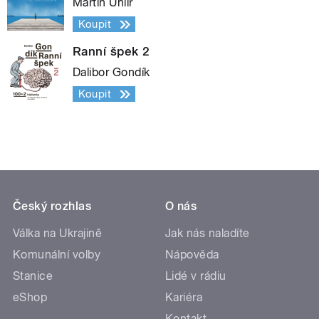
Martin Uhlíř
Koupit
Ranní špek 2
Dalibor Gondík
Koupit
Český rozhlas
O nás
Válka na Ukrajině
Jak nás naladíte
Komunální volby
Nápověda
Stanice
Lidé v rádiu
eShop
Kariéra
Kontakt