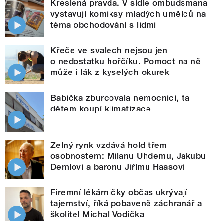
Kreslená pravda. V sídle ombudsmana
vystavují komiksy mladých umělců na
téma obchodování s lidmi
Křeče ve svalech nejsou jen
o nedostatku hořčíku. Pomoct na ně
může i lák z kyselých okurek
Babička zburcovala nemocnici, ta
dětem koupí klimatizace
Zelný rynk vzdává hold třem
osobnostem: Milanu Uhdemu, Jakubu
Demlovi a baronu Jiřímu Haasovi
Firemní lékárničky občas ukrývají
tajemství, říká pobaveně záchranář a
školitel Michal Vodička