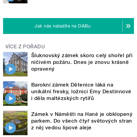
Jak nás naladíte na DABu
VÍCE Z POŘADU
Šluknovský zámek skoro celý shořel při
ničivém požáru. Dnes je znovu krásně
opravený
Barokní zámek Dětenice láká na
unikátní fresky, ložnici Emy Destinnové
i děla maltézských rytířů
Zámek v Náměšti na Hané je obklopený
parkem. Do všech čtyř světových stran
z něj vedou lipové aleje