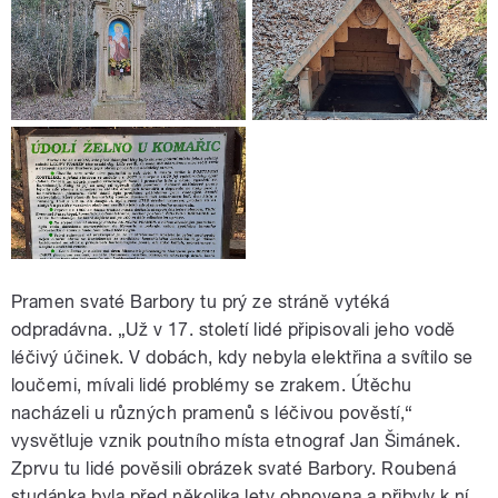
Pramen svaté Barbory tu prý ze stráně vytéká
odpradávna. „Už v 17. století lidé připisovali jeho vodě
léčivý účinek. V dobách, kdy nebyla elektřina a svítilo se
loučemi, mívali lidé problémy se zrakem. Útěchu
nacházeli u různých pramenů s léčivou pověstí,“
vysvětluje vznik poutního místa etnograf Jan Šimánek.
Zprvu tu lidé pověsili obrázek svaté Barbory. Roubená
studánka byla před několika lety obnovena a přibyly k ní