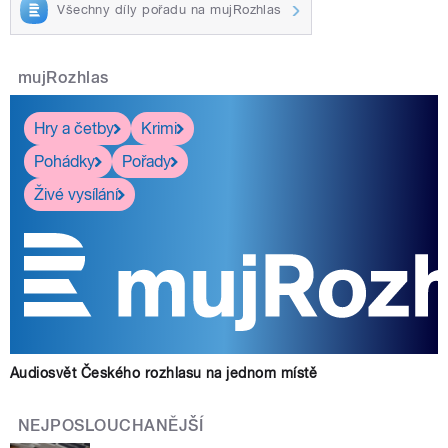
Všechny díly pořadu na mujRozhlas
mujRozhlas
Hry a četby
Krimi
Pohádky
Pořady
Živé vysílání
Audiosvět Českého rozhlasu na jednom místě
NEJPOSLOUCHANĚJŠÍ