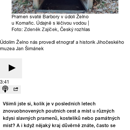
Pramen svaté Barbory v údolí Želno
u Komařic. Údajně s léčivou vodou |
Foto:
Zdeněk Zajíček
, Český rozhlas
Údolím Želno nás provedl etnograf a historik Jihočeského
muzea Jan Šimánek
3:41
Všimli jste si, kolik je v posledních letech
znovuobnovených poutních cest a míst u různých
kdysi slavných pramenů, kostelíků nebo památných
míst? A i když nějaký kraj důvěrně znáte, často se