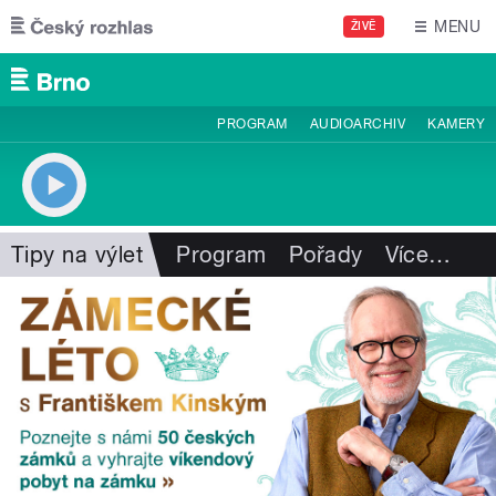
Přejít k hlavnímu obsahu
MENU
ŽIVĚ
PROGRAM
AUDIOARCHIV
KAMERY
Tipy na výlet
Program
Pořady
Více
…