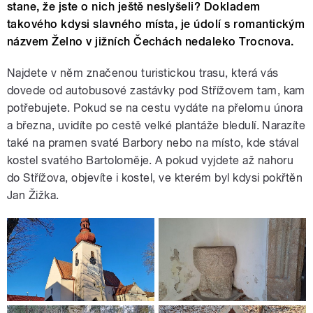
stane, že jste o nich ještě neslyšeli? Dokladem
takového kdysi slavného místa, je údolí s romantickým
názvem Želno v jižních Čechách nedaleko Trocnova.
Najdete v něm značenou turistickou trasu, která vás
dovede od autobusové zastávky pod Střížovem tam, kam
potřebujete. Pokud se na cestu vydáte na přelomu února
a března, uvidíte po cestě velké plantáže bledulí. Narazíte
také na pramen svaté Barbory nebo na místo, kde stával
kostel svatého Bartoloměje. A pokud vyjdete až nahoru
do Střížova, objevíte i kostel, ve kterém byl kdysi pokřtěn
Jan Žižka.