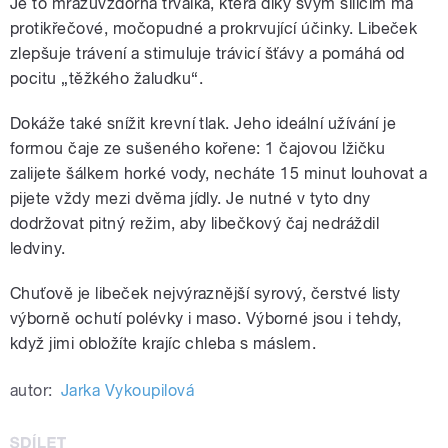
Je to mrazuvzdorná trvalka, která díky svým silicím má
protikřečové, močopudné a prokrvující účinky. Libeček
zlepšuje trávení a stimuluje trávicí šťávy a pomáhá od
pocitu „těžkého žaludku“.
Dokáže také snížit krevní tlak. Jeho ideální užívání je
formou čaje ze sušeného kořene: 1 čajovou lžičku
zalijete šálkem horké vody, necháte 15 minut louhovat a
pijete vždy mezi dvěma jídly. Je nutné v tyto dny
dodržovat pitný režim, aby libečkový čaj nedráždil
ledviny.
Chuťově je libeček nejvýraznější syrový, čerstvé listy
výborně ochutí polévky i maso. Výborné jsou i tehdy,
když jimi obložíte krajíc chleba s máslem.
autor:
Jarka Vykoupilová