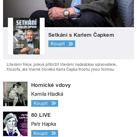
Setkání s Karlem Čapkem
Koupit
Literární fikce, pokus přiblížit literární nadsázkou spisovatele,
filozofa, ale hlavně člověka Karla Čapka trochu jinou formou.
Hornické vdovy
Kamila Hladká
Koupit
80 LIVE
Petr Hapka
Koupit