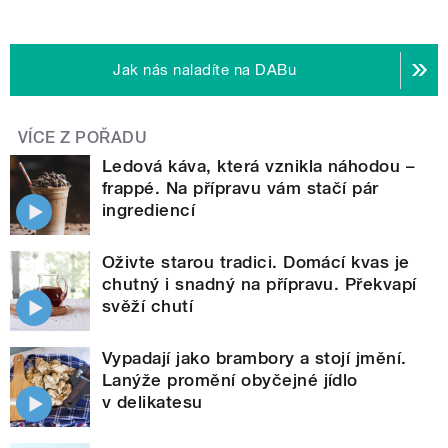
Jak nás naladíte na DABu
VÍCE Z POŘADU
Ledová káva, která vznikla náhodou –
frappé. Na přípravu vám stačí pár
ingrediencí
Oživte starou tradici. Domácí kvas je
chutný i snadný na přípravu. Překvapí
svěží chutí
Vypadají jako brambory a stojí jmění.
Lanýže promění obyčejné jídlo
v delikatesu