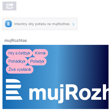
Všechny díly pořadu na mujRozhlas
mujRozhlas
Hry a četby
Krimi
Pohádky
Pořady
Živé vysílání