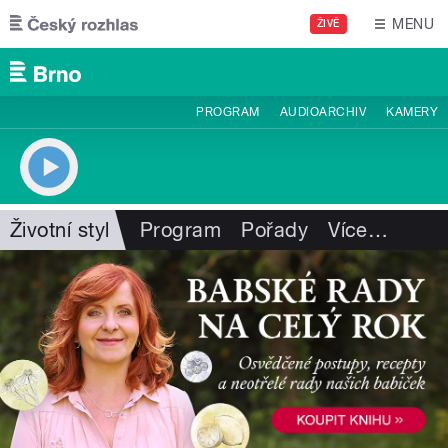
Přejít k hlavnímu obsahu
MENU
ŽIVĚ
PROGRAM
AUDIOARCHIV
KAMERY
Životní styl
Program
Pořady
Více
…