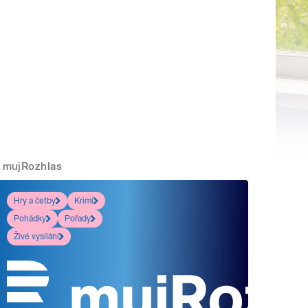
mujRozhlas
Hry a četby
Krimi
Pohádky
Pořady
Živé vysílání