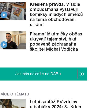
Kreslená pravda. V sídle
ombudsmana vystavují
komiksy mladých umělců
na téma obchodování
s lidmi
Firemní lékárničky občas
ukrývají tajemství, říká
pobaveně záchranář a
školitel Michal Vodička
Jak nás naladíte na DABu
VÍCE O TÉMATU
Letní soutěž Prázdniny
u babičky 2024: 8. týden