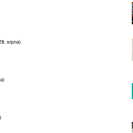
28. srpna)
a)
)