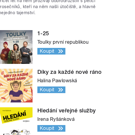
třicet let na něm prožívají dobrodružství s pěticí
trosečníků, kteří na něm našli útočiště, a hlavně
nejedno tajemství.
1-25
Toulky první republikou
Koupit
Díky za každé nové ráno
Halina Pawlowská
Koupit
Hledání veřejné služby
Irena Ryšánková
Koupit