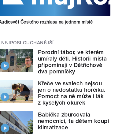
Audiosvět Českého rozhlasu na jednom místě
NEJPOSLOUCHANĚJŠÍ
Porodní tábor, ve kterém
umíraly děti. Historii místa
připomínají v Dětřichově
dva pomníčky
Křeče ve svalech nejsou
jen o nedostatku hořčíku.
Pomoct na ně může i lák
z kyselých okurek
Babička zburcovala
nemocnici, ta dětem koupí
klimatizace