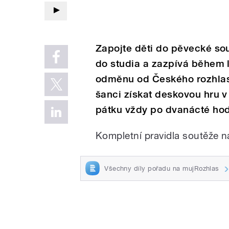
Zapojte děti do pěvecké so
do studia a zazpívá během l
odměnu od Českého rozhlasu
šanci získat deskovou hru v
pátku vždy po dvanácté hod
Kompletní pravidla soutěže 
Všechny díly pořadu na mujRozhlas