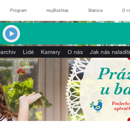
Program
mujRozhlas
Stanice
O r
archiv
Lidé
Kamery
O nás
Jak nás naladít