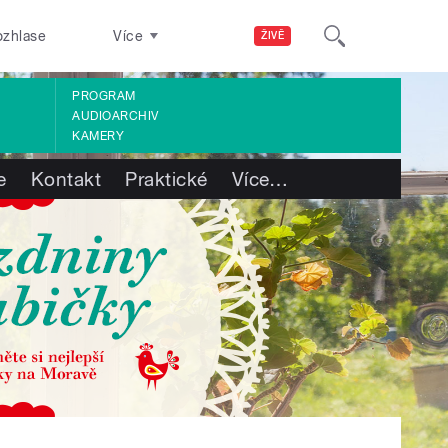
ozhlase
Více
ŽIVĚ
PROGRAM
AUDIOARCHIV
KAMERY
e
Kontakt
Praktické
Více
…