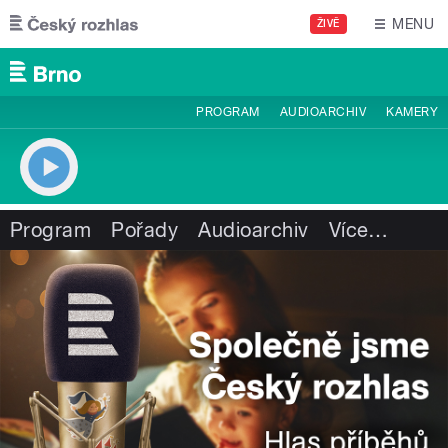
Přejít k hlavnímu obsahu
MENU
ŽIVĚ
PROGRAM
AUDIOARCHIV
KAMERY
Program
Pořady
Audioarchiv
Více
…