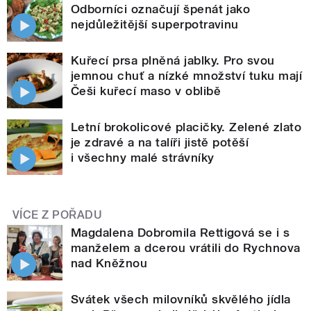
Odborníci označují špenát jako
nejdůležitější superpotravinu
Kuřecí prsa plněná jablky. Pro svou
jemnou chuť a nízké množství tuku mají
Češi kuřecí maso v oblibě
Letní brokolicové placičky. Zelené zlato
je zdravé a na talíři jistě potěší
i všechny malé strávníky
VÍCE Z POŘADU
Magdalena Dobromila Rettigová se i s
manželem a dcerou vrátili do Rychnova
nad Kněžnou
Svátek všech milovníků skvělého jídla