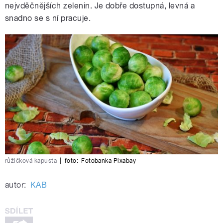
nejvděčnějších zelenin. Je dobře dostupná, levná a
snadno se s ní pracuje.
růžičková kapusta
|
foto:
Fotobanka Pixabay
autor:
KAB