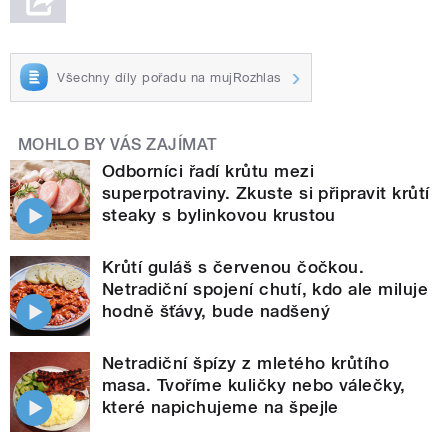
Všechny díly pořadu na mujRozhlas
MOHLO BY VÁS ZAJÍMAT
Odborníci řadí krůtu mezi
superpotraviny. Zkuste si připravit krůtí
steaky s bylinkovou krustou
Krůtí guláš s červenou čočkou.
Netradiční spojení chutí, kdo ale miluje
hodně šťávy, bude nadšený
Netradiční špízy z mletého krůtího
masa. Tvoříme kuličky nebo válečky,
které napichujeme na špejle