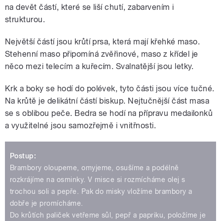
na devět částí, které se liší chutí, zabarvením i
strukturou.
Největší částí jsou krůtí prsa, která mají křehké maso.
Stehenní maso připomíná zvěřinové, maso z křídel je
něco mezi telecím a kuřecím. Svalnatější jsou letky.
Krk a boky se hodí do polévek, tyto části jsou více tučné.
Na krůtě je delikátní částí biskup. Nejtučnější část masa
se s oblibou peče. Bedra se hodí na přípravu medailonků
a využitelné jsou samozřejmě i vnitřnosti.
Postup:
Brambory oloupeme, omyjeme, osušíme a podélně
rozkrájíme na osminky. V misce si rozmícháme olej s
trochou soli a pepře. Pak do misky vložíme brambory a
dobře je promícháme.
Do krůtích paliček vetřeme sůl, pepř a papriku, položíme je