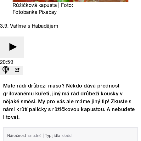
Růžičková kapusta | Foto:
Fotobanka Pixabay
3.9. Vaříme s Habadějem
20:59
Máte rádi drůbeží maso? Někdo dává přednost
grilovanému kuřeti, jiný má rád drůbeží kousky v
nějaké směsi. My pro vás ale máme jiný tip! Zkuste s
námi krůtí paličky s růžičkovou kapustou. A nebudete
litovat.
Náročnost
snadné
|
Typ jídla
oběd