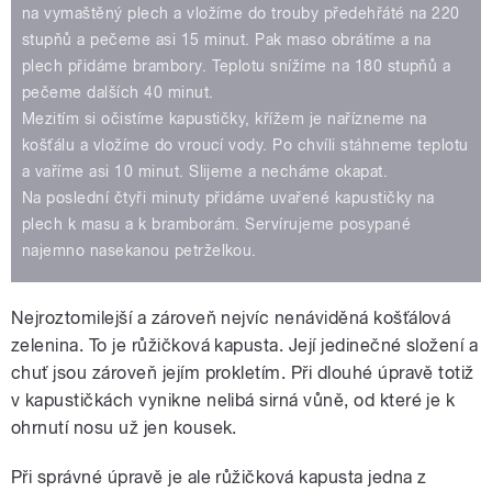
na vymaštěný plech a vložíme do trouby předehřáté na 220
stupňů a pečeme asi 15 minut. Pak maso obrátíme a na
plech přidáme brambory. Teplotu snížíme na 180 stupňů a
pečeme dalších 40 minut.
Mezitím si očistíme kapustičky, křížem je nařízneme na
košťálu a vložíme do vroucí vody. Po chvíli stáhneme teplotu
a vaříme asi 10 minut. Slijeme a necháme okapat.
Na poslední čtyři minuty přidáme uvařené kapustičky na
plech k masu a k bramborám. Servírujeme posypané
najemno nasekanou petrželkou.
Nejroztomilejší a zároveň nejvíc nenáviděná košťálová
zelenina. To je růžičková kapusta. Její jedinečné složení a
chuť jsou zároveň jejím prokletím. Při dlouhé úpravě totiž
v kapustičkách vynikne nelibá sirná vůně, od které je k
ohrnutí nosu už jen kousek.
Při správné úpravě je ale růžičková kapusta jedna z