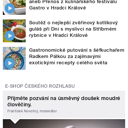
aneb Přenos z kulinářského festivalu
Gastro v Hradci Králové
Soutěž o nejlepší zvěřinový kotlíkový
guláš při Dni s myslivci na Stříbrném
rybníce v Hradci Králové
Gastronomické putování s šéfkuchařem
Radkem Pálkou za zajímavými
exotickými recepty celého světa
E-SHOP ČESKÉHO ROZHLASU
Přijměte pozvání na úsměvný doušek moudré
člověčiny.
František Novotný, moderátor