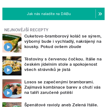
Jak nás naladíte na DABu
NEJNOVĚJŠÍ RECEPTY
Cuketovo-bramborový koláč se sýrem,
výborný bude i vychladlý, nakrájený na
kousky. Pokud ovšem zbude
Těstoviny s červenou čočkou. Itálie na
českém jídelním stole a spokojenost
všech strávníků je jistá
Losos se zapečenými bramborami.
Zajímavá kombinace barev a chutí vás
na talíři zaručeně potěší
Špenátové ravioly aneb Zelená Itálie.