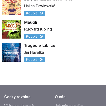
Halina Pawlowská
Koupit
Mauglí
Rudyard Kipling
Koupit
Tragédie Liblice
Jiří Havelka
Koupit
Český rozhlas
O nás
Válka na Ukrajině
Jak nás naladíte