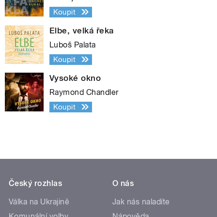
Koupit
Elbe, velká řeka
Luboš Palata
Koupit
Vysoké okno
Raymond Chandler
Koupit
Český rozhlas
O nás
Válka na Ukrajině
Jak nás naladíte
Komunální volby
Nápověda