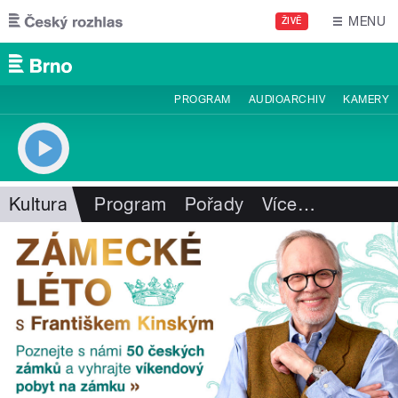
Přejít k hlavnímu obsahu
MENU
ŽIVĚ
PROGRAM
AUDIOARCHIV
KAMERY
Kultura
Program
Pořady
Více
…