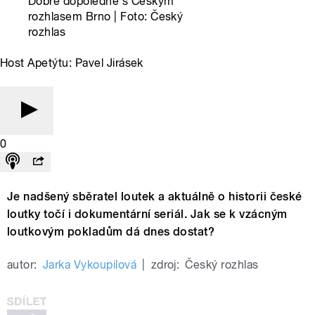
Dobré dopoledne s Českým
rozhlasem Brno | Foto: Český
rozhlas
Host Apetýtu: Pavel Jirásek
0
Je nadšený sběratel loutek a aktuálně o historii české
loutky točí i dokumentární seriál. Jak se k vzácným
loutkovým pokladům dá dnes dostat?
autor:
Jarka Vykoupilová
|
zdroj:
Český rozhlas