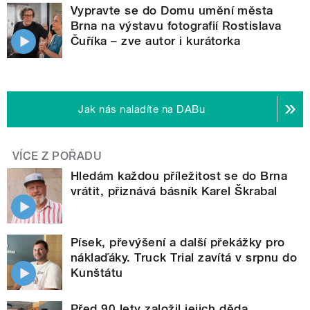
Vypravte se do Domu umění města
Brna na výstavu fotografií Rostislava
Čuříka – zve autor i kurátorka
Jak nás naladíte na DABu
VÍCE Z POŘADU
Hledám každou příležitost se do Brna
vrátit, přiznává básník Karel Škrabal
Písek, převýšení a další překážky pro
náklaďáky. Truck Trial zavítá v srpnu do
Kunštátu
Před 90 lety založil jejich děda