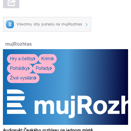
Všechny díly pořadu na mujRozhlas
mujRozhlas
Hry a četby
Krimi
Pohádky
Pořady
Živé vysílání
Audiosvět Českého rozhlasu na jednom místě