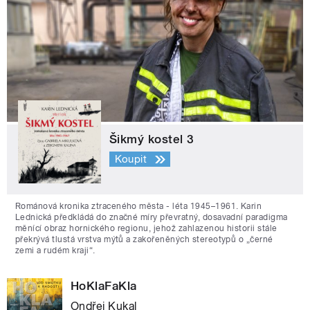
Šikmý kostel 3
Koupit
Románová kronika ztraceného města - léta 1945–1961. Karin
Lednická předkládá do značné míry převratný, dosavadní paradigma
měnící obraz hornického regionu, jehož zahlazenou historii stále
překrývá tlustá vrstva mýtů a zakořeněných stereotypů o „černé
zemi a rudém kraji“.
HoKlaFaKla
Ondřej Kukal