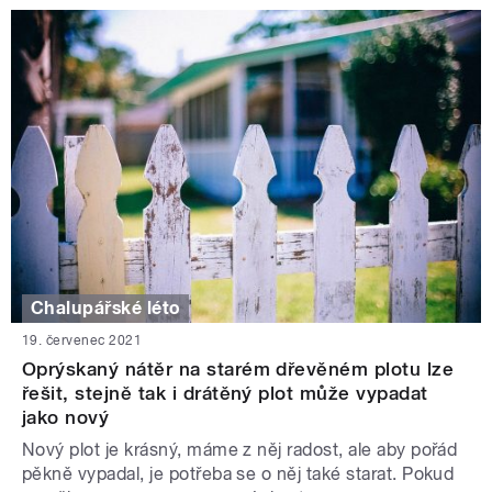
Chalupářské léto
19. červenec 2021
Oprýskaný nátěr na starém dřevěném plotu lze
řešit, stejně tak i drátěný plot může vypadat
jako nový
Nový plot je krásný, máme z něj radost, ale aby pořád
pěkně vypadal, je potřeba se o něj také starat. Pokud