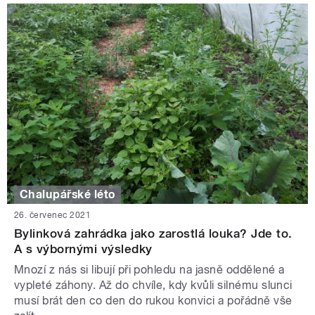
Chalupářské léto
26. červenec 2021
Bylinková zahrádka jako zarostlá louka? Jde to.
A s výbornými výsledky
Mnozí z nás si libují při pohledu na jasně oddělené a
vypleté záhony. Až do chvíle, kdy kvůli silnému slunci
musí brát den co den do rukou konvici a pořádně vše