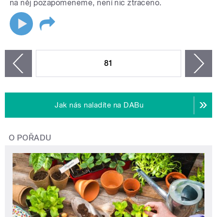
na něj pozapomeneme, není nic ztraceno.
STRÁNKY
81
n
zí
Jak nás naladíte na DABu
O POŘADU