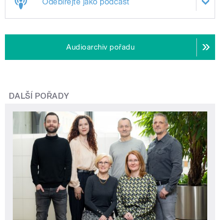
Odebírejte jako podcast
Audioarchiv pořadu
DALŠÍ POŘADY