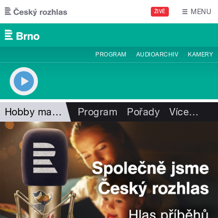
Přejít k hlavnímu obsahu
MENU
ŽIVĚ
PROGRAM
AUDIOARCHIV
KAMERY
Hobby magazín
Program
Pořady
Více
…