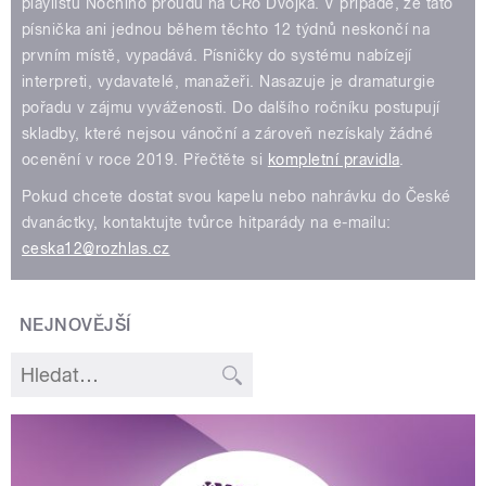
playlistu Nočního proudu na ČRo Dvojka. V případě, že tato
písnička ani jednou během těchto 12 týdnů neskončí na
prvním místě, vypadává. Písničky do systému nabízejí
interpreti, vydavatelé, manažeři. Nasazuje je dramaturgie
pořadu v zájmu vyváženosti. Do dalšího ročníku postupují
skladby, které nejsou vánoční a zároveň nezískaly žádné
ocenění v roce 2019. Přečtěte si
kompletní pravidla
.
Pokud chcete dostat svou kapelu nebo nahrávku do České
dvanáctky, kontaktujte tvůrce hitparády na e-mailu:
ceska12@rozhlas.cz
NEJNOVĚJŠÍ