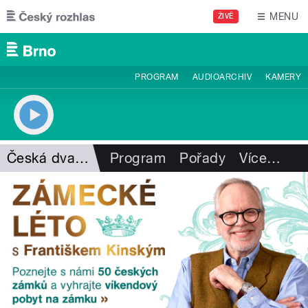
Přejít k hlavnímu obsahu
MENU
ŽIVĚ
PROGRAM
AUDIOARCHIV
KAMERY
Česká dvanáctka
Program
Pořady
Více
…