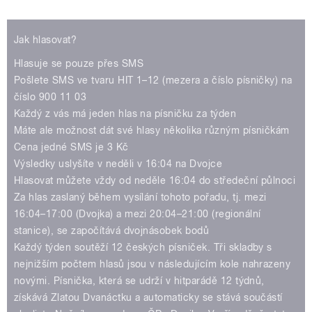
Play /
Jak hlasovat?
Hlasuje se pouze přes SMS
Pošlete SMS ve tvaru HIT 1–12 (mezera a číslo písničky) na
číslo 900 11 03
Každý z vás má jeden hlas na písničku za týden
Máte ale možnost dát své hlasy několika různým písničkám
pause
Cena jedné SMS je 3 Kč
Výsledky uslyšíte v neděli v 16:04 na Dvojce
Hlasovat můžete vždy od neděle 16:04 do středeční půlnoci
Za hlas zaslaný během vysílání tohoto pořadu, tj. mezi
16:04–17:00 (Dvojka) a mezi 20:04–21:00 (regionální
stanice), se započítává dvojnásobek bodů
Každý týden soutěží 12 českých písniček. Tři skladby s
nejnižším počtem hlasů jsou v následujícím kole nahrazeny
novými. Písnička, která se udrží v hitparádě 12 týdnů,
získává Zlatou Dvanáctku a automaticky se stává součástí