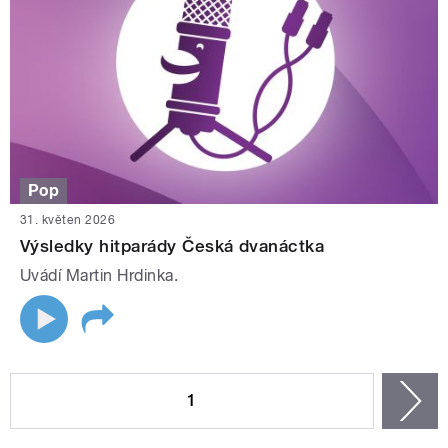
Pop
31. květen 2026
Výsledky hitparády Česká dvanáctka
Uvádí Martin Hrdinka.
STRÁNKY
1
n