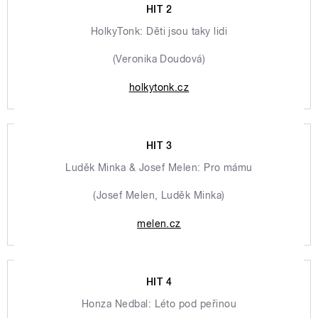
HIT 2
HolkyTonk: Děti jsou taky lidi
(Veronika Doudová)
holkytonk.cz
HIT 3
Luděk Minka & Josef Melen: Pro mámu
(Josef Melen, Luděk Minka)
melen.cz
HIT 4
Honza Nedbal: Léto pod peřinou