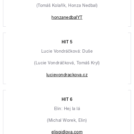
(Tomáš Kolařík, Honza Nedbal)
honzanedbalYT
HIT 5
Lucie Vondráčková: Duše
(Lucie Vondráčková, Tomáš Kryl)
lucievondrackova.cz
HIT 6
Elin: Hej la lá
(Michal Worek, Elin)
elispidlova.com