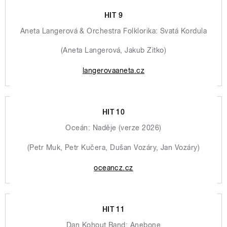
HIT 9
Aneta Langerová & Orchestra Folklorika: Svatá Kordula
(Aneta Langerová, Jakub Zitko)
langerovaaneta.cz
HIT 10
Oceán: Naděje (verze 2026)
(Petr Muk, Petr Kučera, Dušan Vozáry, Jan Vozáry)
oceancz.cz
HIT 11
Dan Kohout Band: Anebone