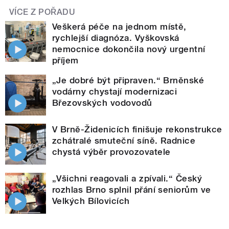
VÍCE Z POŘADU
Veškerá péče na jednom místě,
rychlejší diagnóza. Vyškovská
nemocnice dokončila nový urgentní
příjem
„Je dobré být připraven.“ Brněnské
vodárny chystají modernizaci
Březovských vodovodů
V Brně-Židenicích finišuje rekonstrukce
zchátralé smuteční síně. Radnice
chystá výběr provozovatele
„Všichni reagovali a zpívali.“ Český
rozhlas Brno splnil přání seniorům ve
Velkých Bílovicích