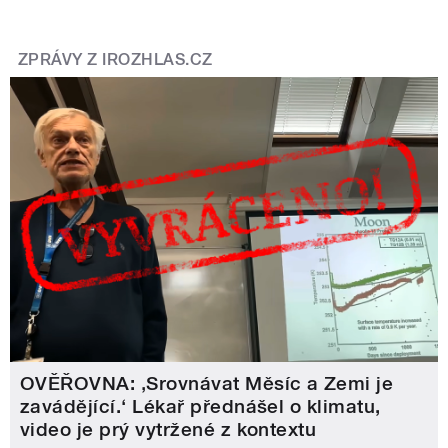
ZPRÁVY Z IROZHLAS.CZ
OVĚŘOVNA: ‚Srovnávat Měsíc a Zemi je
zavádějící.‘ Lékař přednášel o klimatu,
video je prý vytržené z kontextu