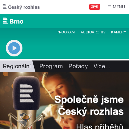
Přejít k hlavnímu obsahu
MENU
ŽIVĚ
PROGRAM
AUDIOARCHIV
KAMERY
Regionální
Program
Pořady
Více
…