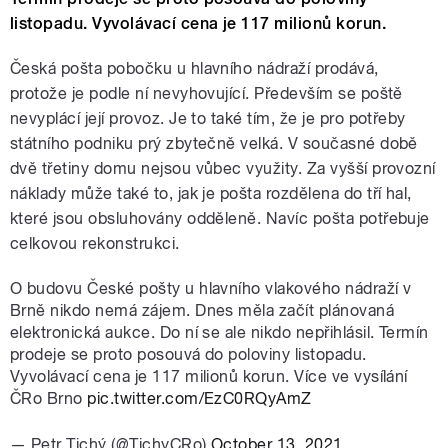
listopadu. Vyvolávací cena je 117 milionů korun.
Česká pošta pobočku u hlavního nádraží prodává,
protože je podle ní nevyhovující. Především se poště
nevyplácí její provoz. Je to také tím, že je pro potřeby
státního podniku prý zbytečně velká. V současné době
dvě třetiny domu nejsou vůbec využity. Za vyšší provozní
náklady může také to, jak je pošta rozdělena do tří hal,
které jsou obsluhovány odděleně. Navíc pošta potřebuje
celkovou rekonstrukci.
O budovu České pošty u hlavního vlakového nádraží v
Brně nikdo nemá zájem. Dnes měla začít plánovaná
elektronická aukce. Do ní se ale nikdo nepřihlásil. Termín
prodeje se proto posouvá do poloviny listopadu.
Vyvolávací cena je 117 milionů korun. Více ve vysílání
ČRo Brno
pic.twitter.com/EzC0RQyAmZ
— Petr Tichý (@TichyCRo)
October 13, 2021