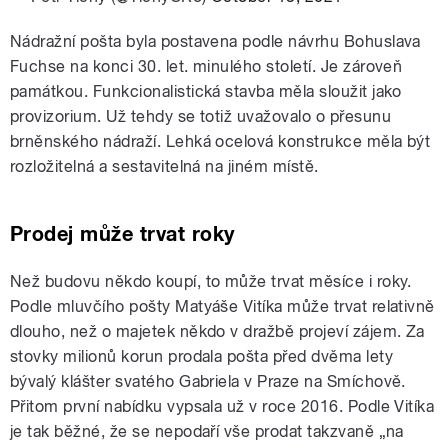
Nádražní pošta byla postavena podle návrhu Bohuslava
Fuchse na konci 30. let. minulého století. Je zároveň
památkou. Funkcionalistická stavba měla sloužit jako
provizorium. Už tehdy se totiž uvažovalo o přesunu
brněnského nádraží. Lehká ocelová konstrukce měla být
rozložitelná a sestavitelná na jiném místě.
Prodej může trvat roky
Než budovu někdo koupí, to může trvat měsíce i roky.
Podle mluvčího pošty Matyáše Vitíka může trvat relativně
dlouho, než o majetek někdo v dražbě projeví zájem. Za
stovky milionů korun prodala pošta před dvěma lety
bývalý klášter svatého Gabriela v Praze na Smíchově.
Přitom první nabídku vypsala už v roce 2016. Podle Vitíka
je tak běžné, že se nepodaří vše prodat takzvaně „na