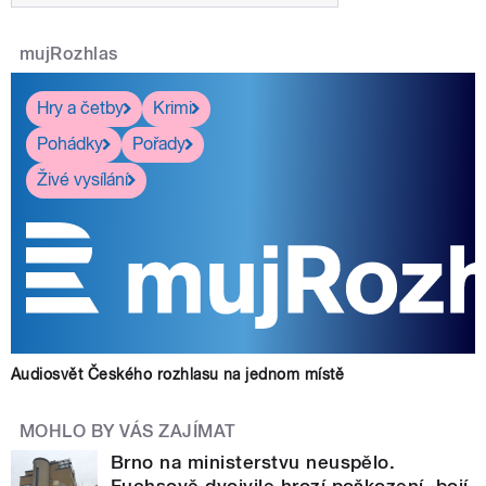
mujRozhlas
Hry a četby
Krimi
Pohádky
Pořady
Živé vysílání
Audiosvět Českého rozhlasu na jednom místě
MOHLO BY VÁS ZAJÍMAT
Brno na ministerstvu neuspělo.
Fuchsově dvojvile hrozí poškození, bojí