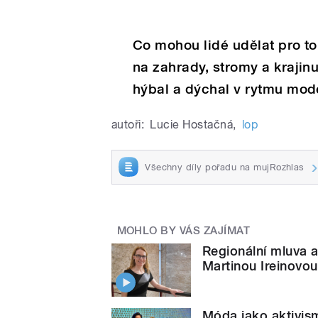
Co mohou lidé udělat pro to
na zahrady, stromy a krajinu
hýbal a dýchal v rytmu mod
autoři:
Lucie Hostačná
,
lop
Všechny díly pořadu na mujRozhlas
MOHLO BY VÁS ZAJÍMAT
Regionální mluva a 
Martinou Ireinovou
Móda jako aktivis