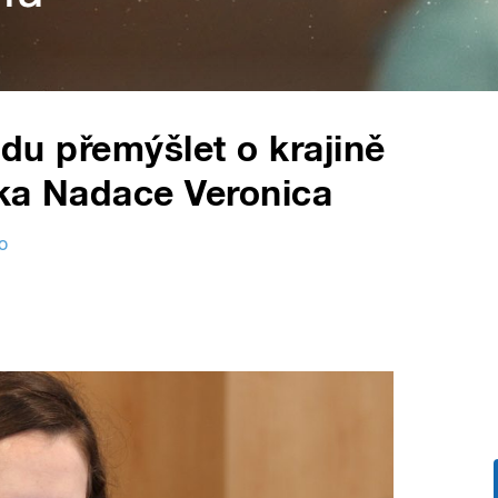
budu přemýšlet o krajině
elka Nadace Veronica
o