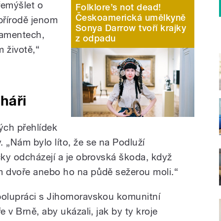
přemýšlet o
Folklore’s not dead!
Českoamerická umělkyně
 přírodě jenom
Sonya Darrow tvoří krajky
namentech,
z odpadu
 životě,“
háři
ých přehlídek
 „Nám bylo líto, že se na Podluží
čky odcházejí a je obrovská škoda, když
m dvoře anebo ho na půdě sežerou moli.“
polupráci s Jihomoravskou komunitní
e v Brně, aby ukázali, jak by ty kroje