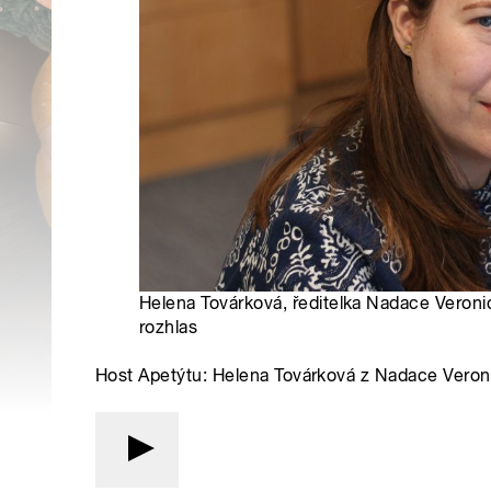
Helena Továrková, ředitelka Nadace Veroni
rozhlas
Host Apetýtu: Helena Továrková z Nadace Veron