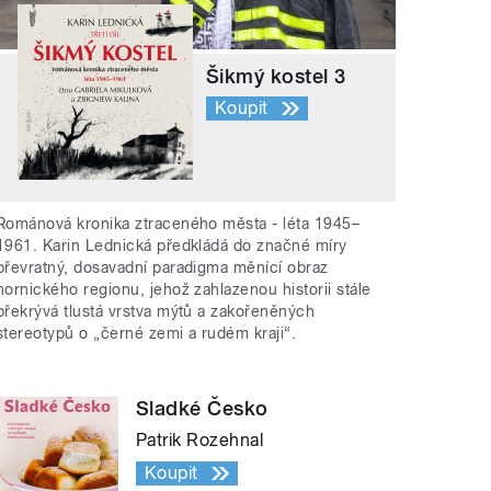
Šikmý kostel 3
Koupit
Románová kronika ztraceného města - léta 1945–
1961. Karin Lednická předkládá do značné míry
převratný, dosavadní paradigma měnící obraz
hornického regionu, jehož zahlazenou historii stále
překrývá tlustá vrstva mýtů a zakořeněných
stereotypů o „černé zemi a rudém kraji“.
Sladké Česko
Patrik Rozehnal
Koupit