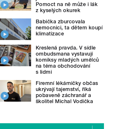
Pomoct na ně může i lák
z kyselých okurek
Babička zburcovala
nemocnici, ta dětem koupí
klimatizace
Kreslená pravda. V sídle
ombudsmana vystavují
komiksy mladých umělců
na téma obchodování
s lidmi
Firemní lékárničky občas
ukrývají tajemství, říká
pobaveně záchranář a
školitel Michal Vodička