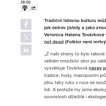
28:06
Tradiční lidovou kulturu m
jak ostrov jistoty a jako z
Veronica Helena Továrková 
not dead
(Folklor není mrtvý
„Z naší strany to bylo takové
velkém množství obcí po celé 
vysvětluje Továrková
název p
tradice, hody, masopustní prů
jdou taky ruku v ruce se souča
lidi. A protože my jsme ekolo
souvislosti důležitá i ekologie