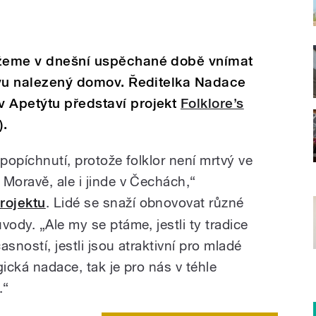
ůžeme v dnešní uspěchané době vnímat
novu nalezený domov. Ředitelka Nadace
v Apetýtu představí projekt
Folklore’s
).
 popíchnutí, protože folklor není mrtvý ve
Moravě, ale i jinde v Čechách,“
rojektu
. Lidé se snaží obnovovat různé
vody. „Ale my se ptáme, jestli ty tradice
sností, jestli jsou atraktivní pro mladé
gická nadace, tak je pro nás v téhle
.“