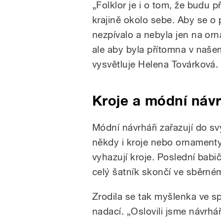
„Folklor je i o tom, že budu 
krajině okolo sebe. Aby se o
nezpívalo a nebyla jen na or
ale aby byla přítomna v našem
vysvětluje Helena Továrková.
Kroje a módní návr
Módní návrháři zařazují do sv
někdy i kroje nebo ornamenty.
vyhazují kroje. Poslední babi
celý šatník skončí ve sběrné
Zrodila se tak myšlenka ve s
nadací. „Oslovili jsme návrhář