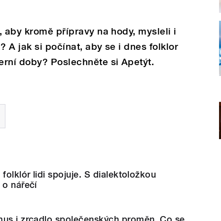
, aby kromě přípravy na hody, mysleli i
? A jak si počínat, aby se i dnes folklor
erní doby? Poslechněte si Apetýt.
folklór lidi spojuje. S dialektoložkou
 o nářečí
mus i zrcadlo společenských proměn. Co se