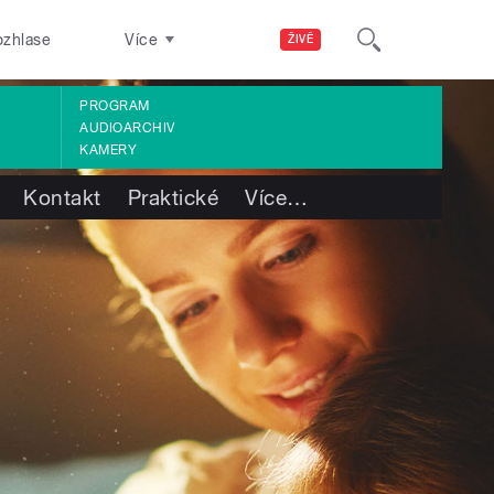
ozhlase
Více
ŽIVĚ
PROGRAM
AUDIOARCHIV
KAMERY
Kontakt
Praktické
Více
…