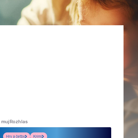
mujRozhlas
Hry a četby
Krimi