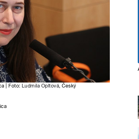
ca | Foto:
Ludmila Opltová
, Český
ica