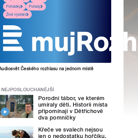
Pohádky
Pořady
Živé vysílání
Audiosvět Českého rozhlasu na jednom místě
NEJPOSLOUCHANĚJŠÍ
Porodní tábor, ve kterém
umíraly děti. Historii místa
připomínají v Dětřichově
dva pomníčky
Křeče ve svalech nejsou
jen o nedostatku hořčíku.