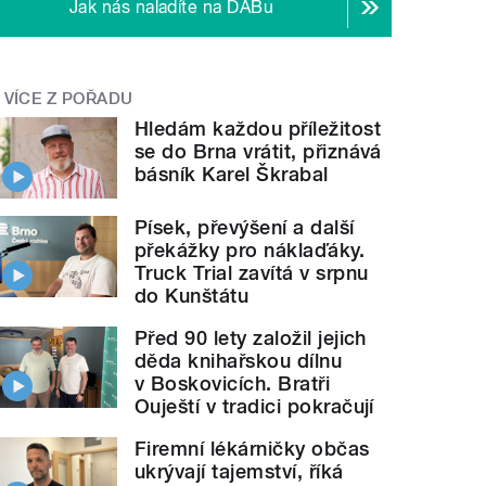
Jak nás naladíte na DABu
VÍCE Z POŘADU
Hledám každou příležitost
se do Brna vrátit, přiznává
básník Karel Škrabal
Písek, převýšení a další
překážky pro náklaďáky.
Truck Trial zavítá v srpnu
do Kunštátu
Před 90 lety založil jejich
děda knihařskou dílnu
v Boskovicích. Bratři
Ouještí v tradici pokračují
Firemní lékárničky občas
ukrývají tajemství, říká