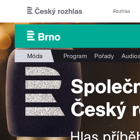
Přejít k hlavnímu obsahu
iRozhlas
Móda
Program
Pořady
Audioa