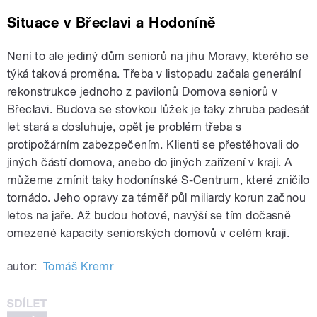
Situace v Břeclavi a Hodoníně
Není to ale jediný dům seniorů na jihu Moravy, kterého se
týká taková proměna. Třeba v listopadu začala generální
rekonstrukce jednoho z pavilonů Domova seniorů v
Břeclavi. Budova se stovkou lůžek je taky zhruba padesát
let stará a dosluhuje, opět je problém třeba s
protipožárním zabezpečením. Klienti se přestěhovali do
jiných částí domova, anebo do jiných zařízení v kraji. A
můžeme zmínit taky hodonínské S-Centrum, které zničilo
tornádo. Jeho opravy za téměř půl miliardy korun začnou
letos na jaře. Až budou hotové, navýší se tím dočasně
omezené kapacity seniorských domovů v celém kraji.
autor:
Tomáš Kremr