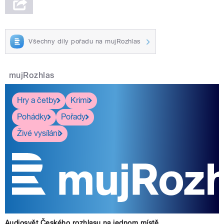
Všechny díly pořadu na mujRozhlas
mujRozhlas
Hry a četby
Krimi
Pohádky
Pořady
Živé vysílání
Audiosvět Českého rozhlasu na jednom místě