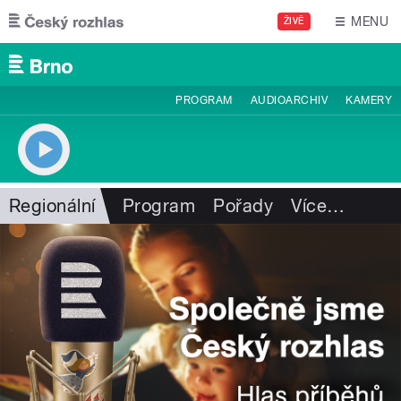
Přejít k hlavnímu obsahu
MENU
ŽIVĚ
PROGRAM
AUDIOARCHIV
KAMERY
Regionální
Program
Pořady
Více
…