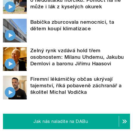
může i lák z kyselých okurek
Babička zburcovala nemocnici, ta
dětem koupí klimatizace
Zelný rynk vzdává hold třem
osobnostem: Milanu Uhdemu, Jakubu
Demlovi a baronu Jiřímu Haasovi
Firemní lékárničky občas ukrývají
tajemství, říká pobaveně záchranář a
školitel Michal Vodička
Jak nás naladíte na DABu