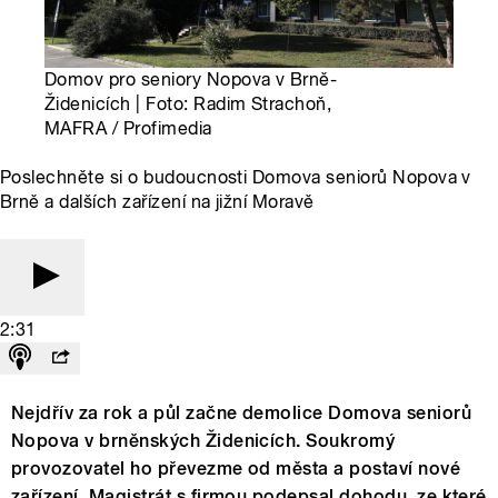
Domov pro seniory Nopova v Brně-
Židenicích | Foto: Radim Strachoň,
MAFRA / Profimedia
Poslechněte si o budoucnosti Domova seniorů Nopova v
Brně a dalších zařízení na jižní Moravě
2:31
Nejdřív za rok a půl začne demolice Domova seniorů
Nopova v brněnských Židenicích. Soukromý
provozovatel ho převezme od města a postaví nové
zařízení. Magistrát s firmou podepsal dohodu, ze které