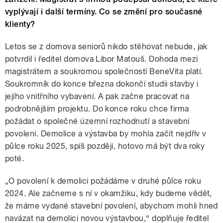
vyplývají i další termíny. Co se změní pro současné
klienty?
Letos se z domova seniorů nikdo stěhovat nebude, jak
potvrdil i ředitel domova Libor Matouš. Dohoda mezi
magistrátem a soukromou společností BeneVita platí.
Soukromník do konce března dokončí studii stavby i
jejího vnitřního vybavení. A pak začne pracovat na
podrobnějším projektu. Do konce roku chce firma
požádat o společné územní rozhodnutí a stavební
povolení. Demolice a výstavba by mohla začít nejdřív v
půlce roku 2025, spíš později, hotovo má být dva roky
poté.
„O povolení k demolici požádáme v druhé půlce roku
2024. Ale začneme s ní v okamžiku, kdy budeme vědět,
že máme vydané stavební povolení, abychom mohli hned
navázat na demolici novou výstavbou,“ doplňuje ředitel