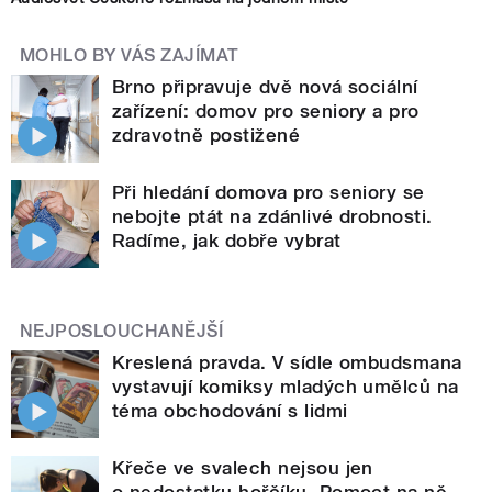
MOHLO BY VÁS ZAJÍMAT
Brno připravuje dvě nová sociální
zařízení: domov pro seniory a pro
zdravotně postižené
Při hledání domova pro seniory se
nebojte ptát na zdánlivé drobnosti.
Radíme, jak dobře vybrat
NEJPOSLOUCHANĚJŠÍ
Kreslená pravda. V sídle ombudsmana
vystavují komiksy mladých umělců na
téma obchodování s lidmi
Křeče ve svalech nejsou jen
o nedostatku hořčíku. Pomoct na ně