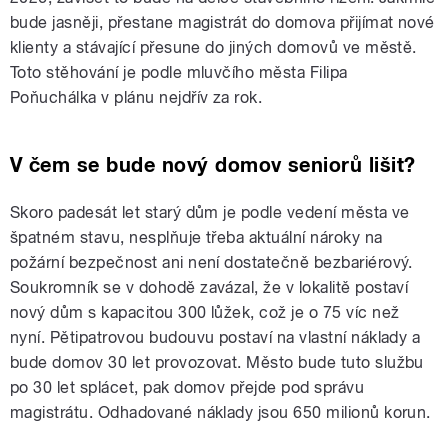
bude jasněji, přestane magistrát do domova přijímat nové
klienty a stávající přesune do jiných domovů ve městě.
Toto stěhování je podle mluvčího města Filipa
Poňuchálka v plánu nejdřív za rok.
V čem se bude nový domov seniorů lišit?
Skoro padesát let starý dům je podle vedení města ve
špatném stavu, nesplňuje třeba aktuální nároky na
požární bezpečnost ani není dostatečně bezbariérový.
Soukromník se v dohodě zavázal, že v lokalitě postaví
nový dům s kapacitou 300 lůžek, což je o 75 víc než
nyní. Pětipatrovou budouvu postaví na vlastní náklady a
bude domov 30 let provozovat. Město bude tuto službu
po 30 let splácet, pak domov přejde pod správu
magistrátu. Odhadované náklady jsou 650 milionů korun.