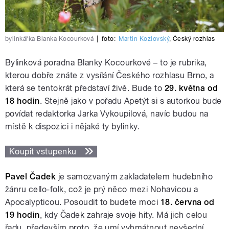
bylinkářka Blanka Kocourková
|
foto:
Martin Kozlovský
,
Český rozhlas
Bylinková poradna Blanky Kocourkové – to je rubrika,
kterou dobře znáte z vysílání Českého rozhlasu Brno, a
která se tentokrát představí živě. Bude to
29. května od
18 hodin
. Stejně jako v pořadu Apetýt si s autorkou bude
povídat redaktorka Jarka Vykoupilová, navíc budou na
místě k dispozici i nějaké ty bylinky.
Koupit vstupenku
Pavel Čadek
je samozvaným zakladatelem hudebního
žánru cello-folk, což je prý něco mezi Nohavicou a
Apocalypticou. Posoudit to budete moci
18. června od
19 hodin
, kdy Čadek zahraje svoje hity. Má jich celou
řadu, především proto, že umí vyhmátnout nevšední