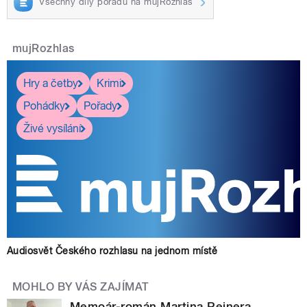
Všechny díly pořadu na mujRozhlas
mujRozhlas
Hry a četby
Krimi
Pohádky
Pořady
Živé vysílání
Audiosvět Českého rozhlasu na jednom místě
MOHLO BY VÁS ZAJÍMAT
Memoár-román Martina Reinera.