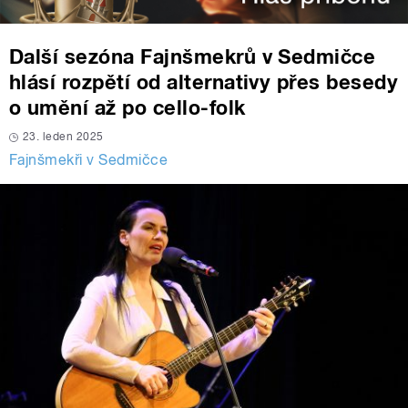
Další sezóna Fajnšmekrů v Sedmičce
hlásí rozpětí od alternativy přes besedy
o umění až po cello-folk
23. leden 2025
Fajnšmekři v Sedmičce