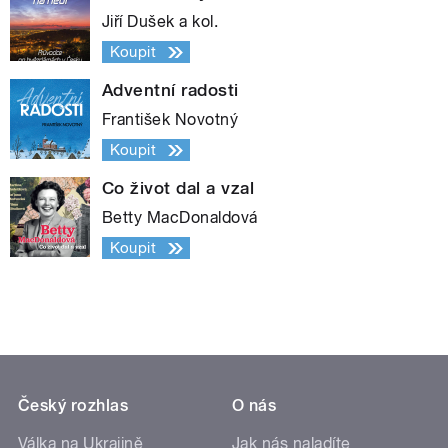
Jiří Dušek a kol.
Koupit
Adventní radosti
František Novotný
Koupit
Co život dal a vzal
Betty MacDonaldová
Koupit
Český rozhlas
O nás
Válka na Ukrajině
Jak nás naladíte