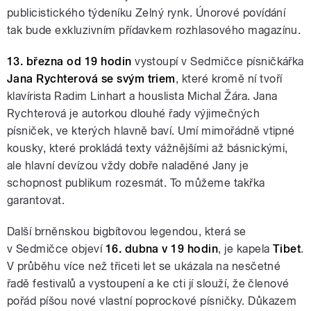
publicistického týdeníku Zelný rynk. Únorové povídání
tak bude exkluzivním přídavkem rozhlasového magazínu.
13. března od 19 hodin
vystoupí v Sedmičce písničkářka
Jana Rychterová se svým triem
, které kromě ní tvoří
klavírista Radim Linhart a houslista Michal Žára. Jana
Rychterová je autorkou dlouhé řady výjimečných
písniček, ve kterých hlavně baví. Umí mimořádně vtipné
kousky, které prokládá texty vážnějšími až básnickými,
ale hlavní devízou vždy dobře naladěné Jany je
schopnost publikum rozesmát. To můžeme takřka
garantovat.
Další brněnskou bigbítovou legendou, která se
v Sedmičce objeví
16. dubna v 19 hodin
, je kapela
Tibet
.
V průběhu více než třiceti let se ukázala na nesčetné
řadě festivalů a vystoupení a ke cti jí slouží, že členové
pořád píšou nové vlastní poprockové písničky. Důkazem