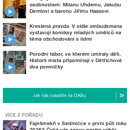
osobnostem: Milanu Uhdemu, Jakubu
Demlovi a baronu Jiřímu Haasovi
Kreslená pravda. V sídle ombudsmana
vystavují komiksy mladých umělců na
téma obchodování s lidmi
Porodní tábor, ve kterém umíraly děti.
Historii místa připomínají v Dětřichově
dva pomníčky
Jak nás naladíte na DABu
VÍCE Z POŘADU
Fajnšmekři v Sedmičce v první půli roku
2026? Čeká vás znovu pestrý výběr