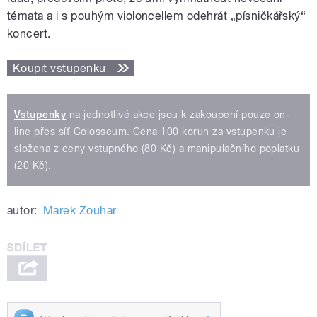
témata a i s pouhým violoncellem odehrát „písničkářský“
koncert.
Koupit vstupenku
Vstupenky
na jednotlivé akce jsou k zakoupení pouze on-
line přes síť Colosseum. Cena 100 korun za vstupenku je
složena z ceny vstupného (80 Kč) a manipulačního poplatku
(20 Kč).
autor:
Marek Zouhar