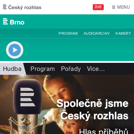
Přejít k hlavnímu obsahu
MENU
ŽIVĚ
PROGRAM
AUDIOARCHIV
KAMERY
Hudba
Program
Pořady
Více
…