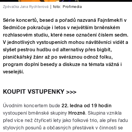
Zpěvačka Jana Rychterová
|
foto:
Profimedia
Série koncertů, besed a pořadů nazvaná Fajnšmekři v
Sedmičce pokračuje i letos v největším brněnském
rozhlasovém studiu, které nese označení číslem sedm.
V jednotlivých vystoupeních mohou návštěvníci vidět a
slyšet pestrou hudbu od alternativy přes bigbít,
písničkářský žánr až po svéráznou odnož folku,
program doplní besedy a diskuze na témata vážná i
veselejší.
KOUPIT VSTUPENKY >>>
Úvodním koncertem bude
22. ledna od 19 hodin
vystoupení brněnské skupiny
Hrozně
. Skupina vznikla
před více než čtyřiceti lety jako folkové trio, ale přes řadu
stylových posunů a občasných přestávek v činnosti se