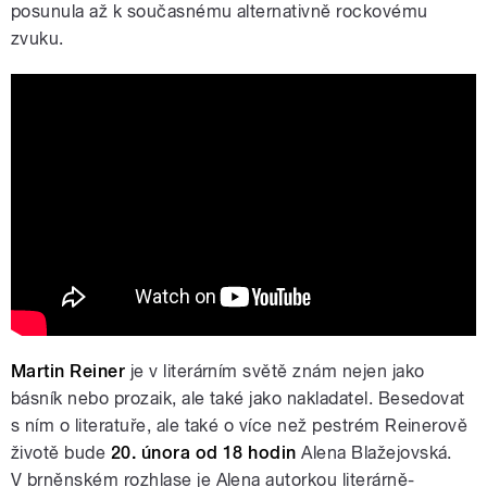
posunula až k současnému alternativně rockovému
zvuku.
HROZNĚ: Co zůstane v tvé hlavě
Martin Reiner
je v literárním světě znám nejen jako
básník nebo prozaik, ale také jako nakladatel. Besedovat
s ním o literatuře, ale také o více než pestrém Reinerově
životě bude
20. února od 18 hodin
Alena Blažejovská.
V brněnském rozhlase je Alena autorkou literárně-