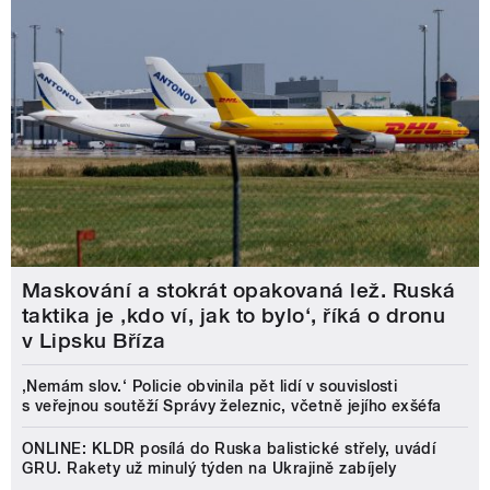
Maskování a stokrát opakovaná lež. Ruská
taktika je ‚kdo ví, jak to bylo‘, říká o dronu
v Lipsku Bříza
‚Nemám slov.‘ Policie obvinila pět lidí v souvislosti
s veřejnou soutěží Správy železnic, včetně jejího exšéfa
ONLINE: KLDR posílá do Ruska balistické střely, uvádí
GRU. Rakety už minulý týden na Ukrajině zabíjely