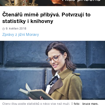
Čtenářů mírně přibývá. Potvrzují to
statistiky i knihovny
9. květen 2018
Zprávy z jižní Moravy
Čteny čtou podle statistiků o něco více než muži.
|
foto:
bruce mars
,