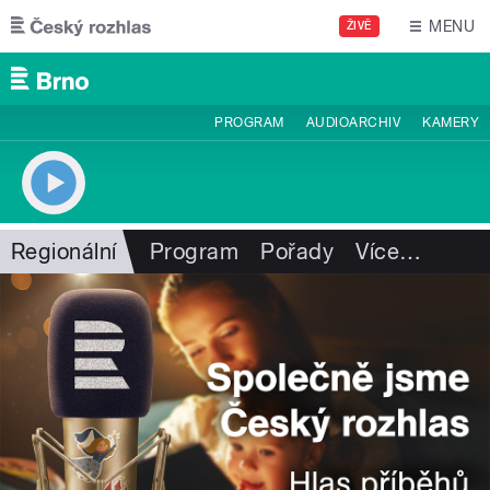
Přejít k hlavnímu obsahu
MENU
ŽIVĚ
PROGRAM
AUDIOARCHIV
KAMERY
Regionální
Program
Pořady
Více
…