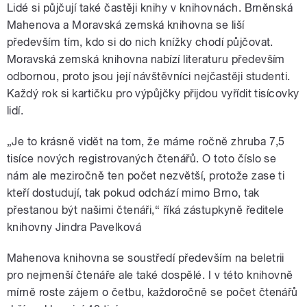
Lidé si půjčují také častěji knihy v knihovnách. Brněnská
Mahenova a Moravská zemská knihovna se liší
především tím, kdo si do nich knížky chodí půjčovat.
Moravská zemská knihovna nabízí literaturu především
odbornou, proto jsou její návštěvníci nejčastěji studenti.
Každý rok si kartičku pro výpůjčky přijdou vyřídit tisícovky
lidí.
„Je to krásně vidět na tom, že máme ročně zhruba 7,5
tisíce nových registrovaných čtenářů. O toto číslo se
nám ale meziročně ten počet nezvětší, protože zase ti
kteří dostudují, tak pokud odchází mimo Brno, tak
přestanou být našimi čtenáři,“ říká zástupkyně ředitele
knihovny Jindra Pavelková
Mahenova knihovna se soustředí především na beletrii
pro nejmenší čtenáře ale také dospělé. I v této knihovně
mírně roste zájem o četbu, každoročně se počet čtenářů