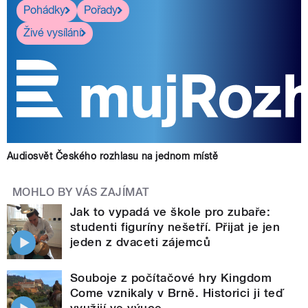
Pohádky
Pořady
Živé vysílání
Audiosvět Českého rozhlasu na jednom místě
MOHLO BY VÁS ZAJÍMAT
Jak to vypadá ve škole pro zubaře:
studenti figuríny nešetří. Přijat je jen
jeden z dvaceti zájemců
Souboje z počítačové hry Kingdom
Come vznikaly v Brně. Historici ji teď
využijí ve výuce