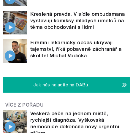
Kreslená pravda. V sídle ombudsmana
vystavují komiksy mladých umělců na
téma obchodování s lidmi
Firemní lékárničky občas ukrývají
tajemství, říká pobaveně záchranář a
školitel Michal Vodička
Jak nás naladíte na DABu
VÍCE Z POŘADU
Veškerá péče na jednom místě,
rychlejší diagnóza. Vyškovská
nemocnice dokončila nový urgentní
příjem