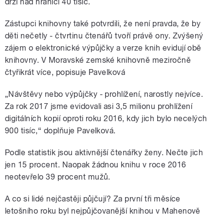
drží nad hranicí 40 tisíc.
Zástupci knihovny také potvrdili, že není pravda, že by
děti nečetly - čtvrtinu čtenářů tvoří právě ony. Zvýšený
zájem o elektronické výpůjčky a verze knih evidují obě
knihovny. V Moravské zemské knihovně meziročně
čtyřikrát více, popisuje Pavelková
„Návštěvy nebo výpůjčky - prohlížení, narostly nejvíce.
Za rok 2017 jsme evidovali asi 3,5 milionu prohlížení
digitálních kopií oproti roku 2016, kdy jich bylo necelých
900 tisíc,“ doplňuje Pavelková.
Podle statistik jsou aktivnější čtenářky ženy. Nečte jich
jen 15 procent. Naopak žádnou knihu v roce 2016
neotevřelo 39 procent mužů.
A co si lidé nejčastěji půjčují? Za první tři měsíce
letošního roku byl nejpůjčovanější knihou v Mahenově