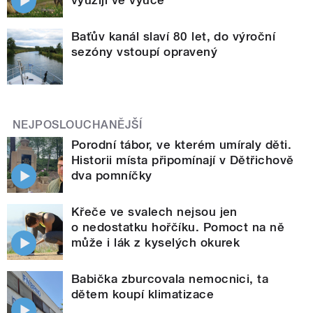
Baťův kanál slaví 80 let, do výroční
sezóny vstoupí opravený
NEJPOSLOUCHANĚJŠÍ
Porodní tábor, ve kterém umíraly děti.
Historii místa připomínají v Dětřichově
dva pomníčky
Křeče ve svalech nejsou jen
o nedostatku hořčíku. Pomoct na ně
může i lák z kyselých okurek
Babička zburcovala nemocnici, ta
dětem koupí klimatizace