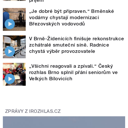
„Je dobré být připraven.“ Brněnské
vodárny chystají modernizaci
Březovských vodovodů
V Brně-Židenicích finišuje rekonstrukce
zchátralé smuteční síně. Radnice
chystá výběr provozovatele
„Všichni reagovali a zpívali.“ Český
rozhlas Brno splnil přání seniorům ve
Velkých Bílovicích
ZPRÁVY Z IROZHLAS.CZ