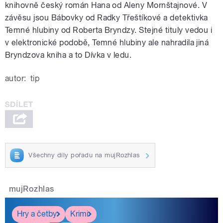
knihovně český román Hana od Aleny Mornštajnové. V
závěsu jsou Bábovky od Radky Třeštíkové a detektivka
Temné hlubiny od Roberta Bryndzy. Stejné tituly vedou i
v elektronické podobě, Temné hlubiny ale nahradila jiná
Bryndzova kniha a to Dívka v ledu.
autor:
tip
Všechny díly pořadu na mujRozhlas
mujRozhlas
Hry a četby
Krimi