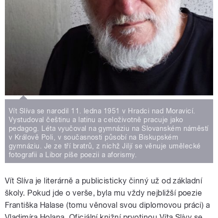
Vít Slíva se narodil 11. ledna 1951 v Hradci nad Moravicí.
Vystudoval češtinu a latinu a celoživotně pracuje jako
pedagog. Léta vyučoval na gymnáziu na Slovanském náměstí
v Králově Poli, v současnosti působí na Biskupském
gymnáziu. Je ze tří bratrů, z nichž Jiljí se věnuje umělecké
fotografii a Libor píše poezii a aforismy.
Vít Slíva je literárně a publicisticky činný už od základní
školy. Pokud jde o verše, byla mu vždy nejbližší poezie
Františka Halase (tomu věnoval svou diplomovou práci) a
Vladimíra Holana. Oficiální knižní prvotinou Víta Slívy se