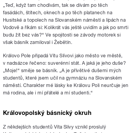
„Teď, když tam chodívám, tak se dívám po těch
fasádách, štítech, oknech a po těch platanech na
Husitské a topolech na Slovanském náměstí a lípách na
Vodově a říkám si: Kolikrát vás ještě uvidím a jak po smrti
budu žít bez vás?“ Ve spojitosti se závody motorek si
však básník zamiloval i Žebětín.
Královo Pole připadá Vítu Slívovi jako město ve městě,
v nadsázce řečeno: suverénní stát. A jaká je jeho duše?
„Moje!“ směje se básník. „A je přívětivé dušemi mých
studentů, které jsem učil na gymnáziu na Slovanském
náměstí. Charakter mé lásky ke Královu Poli neurčuje jen
má rodina, ale i mí přátelé a mí studenti.“
Královopolský básnický okruh
Z někdejších studentů Víta Slívy vznikl proslulý