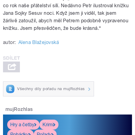
co rok naše přátelství sílí. Nedávno Petr ilustroval knížku
Jana Sojky Sesuv noci. Když jsem ji viděl, tak jsem
žárlivě zatoužil, abych měl Petrem podobně vypravenou
knížku. Jsem přesvědčen, že bude krásná.“
autor:
Alena Blažejovská
Všechny díly pořadu na mujRozhlas
mujRozhlas
Hry a četby
Krimi
Pohádky
Pořady