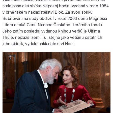
stala básnická sbírka Nepokoj hodin, vydaná v roce 1984
v brněnském nakladatelství Blok. Za svou sbírku
Bubnování na sudy obdržel v roce 2003 cenu Magnesia
Litera a také Cenu Nadace Českého literárního fondu.
Jeho zatím poslední vydanou knihou veršů je Ultima
Thúlé, nejzazší zem. Tu, stejně jako většinu ostatních
jeho sbírek, vydalo nakladatelství Host.