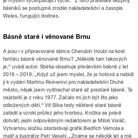
je myslím vyčerpávající výčet.“ Z této přátelské skupiny
básníků se postupně zrodilo nakladatelství a časopis
Weles, fungující dodnes.
Básně staré i věnované Brnu
A jsou i v připravované sbírce Cherubín troubí na kost
fanfáru básně věnované Brnu? „Několik tam takových
je,“ uvádí autor. Sbírka obsahuje především básně z let
2016 – 2019. „Když už jsem myslel, že je hotová a nabídl
ji k vydání Martinu Reinerovi pro nakladatelství Druhé
město, nějak jsem vyštrachal staré až prastaré básně. Ta
nejstarší je z roku 1977. Začalo mi jich být líto jako
odložených dětí.“ Vít Slíva tedy některé staré básně
zařadil a vznikl průřez jeho tvorbou. Knížka se právě
dotváří, jejím odpovědným redaktorem je Miloš Voráč.
Výtvarnou složku obstarávají grafik Bedřich Vémola a
malíř a ilustrátor Petr Veselý. „Známe se několik let a rok