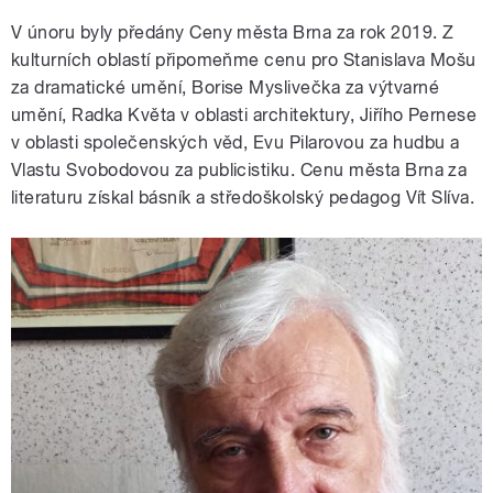
V únoru byly předány Ceny města Brna za rok 2019. Z
kulturních oblastí připomeňme cenu pro Stanislava Mošu
za dramatické umění, Borise Myslivečka za výtvarné
umění, Radka Květa v oblasti architektury, Jiřího Pernese
v oblasti společenských věd, Evu Pilarovou za hudbu a
Vlastu Svobodovou za publicistiku. Cenu města Brna za
literaturu získal básník a středoškolský pedagog Vít Slíva.