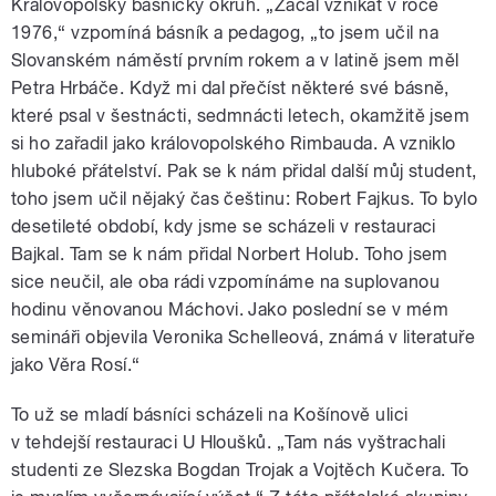
Královopolský básnický okruh. „Začal vznikat v roce
1976,“ vzpomíná básník a pedagog, „to jsem učil na
Slovanském náměstí prvním rokem a v latině jsem měl
Petra Hrbáče. Když mi dal přečíst některé své básně,
které psal v šestnácti, sedmnácti letech, okamžitě jsem
si ho zařadil jako královopolského Rimbauda. A vzniklo
hluboké přátelství. Pak se k nám přidal další můj student,
toho jsem učil nějaký čas češtinu: Robert Fajkus. To bylo
desetileté období, kdy jsme se scházeli v restauraci
Bajkal. Tam se k nám přidal Norbert Holub. Toho jsem
sice neučil, ale oba rádi vzpomínáme na suplovanou
hodinu věnovanou Máchovi. Jako poslední se v mém
semináři objevila Veronika Schelleová, známá v literatuře
jako Věra Rosí.“
To už se mladí básníci scházeli na Košínově ulici
v tehdejší restauraci U Hloušků. „Tam nás vyštrachali
studenti ze Slezska Bogdan Trojak a Vojtěch Kučera. To