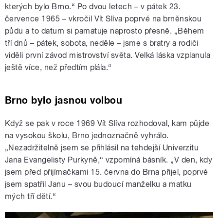
kterých bylo Brno.“ Po dvou letech – v pátek 23.
července 1965 – vkročil Vít Slíva poprvé na brněnskou
půdu a to datum si pamatuje naprosto přesně. „Během
tří dnů – pátek, sobota, neděle – jsme s bratry a rodiči
viděli první závod mistrovství světa. Velká láska vzplanula
ještě více, než předtím plála.“
Brno bylo jasnou volbou
Když se pak v roce 1969 Vít Slíva rozhodoval, kam půjde
na vysokou školu, Brno jednoznačně vyhrálo.
„Nezadržitelně jsem se přihlásil na tehdejší Univerzitu
Jana Evangelisty Purkyně,“ vzpomíná básník. „V den, kdy
jsem před přijímačkami 15. června do Brna přijel, poprvé
jsem spatřil Janu – svou budoucí manželku a matku
mých tří dětí.“