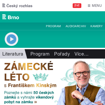
Přejít k hlavnímu obsahu
MENU
ŽIVĚ
PROGRAM
AUDIOARCHIV
KAMERY
Literatura
Program
Pořady
Více
…