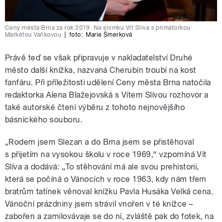
Ceny města Brna za rok 2019. Na snímku Vít Slíva s primátorkou
Markétou Vaňkovou
|
foto:
Marie Šmerková
Právě teď se však připravuje v nakladatelství Druhé
město další knížka, nazvaná Cherubín troubí na kost
fanfáru. Při příležitosti udělení Ceny města Brna natočila
redaktorka Alena Blažejovská s Vítem Slívou rozhovor a
také autorské čtení výběru z tohoto nejnovějšího
básnického souboru.
„Rodem jsem Slezan a do Brna jsem se přistěhoval
s přijetím na vysokou školu v roce 1969,“ vzpomíná Vít
Slíva a dodává: „To stěhování má ale svou prehistorii,
která se počíná o Vánocích v roce 1963, kdy nám třem
bratrům tatínek věnoval knížku Pavla Husáka Velká cena.
Vánoční prázdniny jsem strávil vnořen v té knížce –
zabořen a zamilovávaje se do ní, zvláště pak do fotek, na