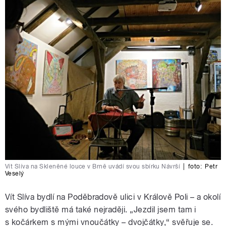
Vít Slíva na Skleněné louce v Brně uvádí svou sbírku Návrší
|
foto:
Petr
Veselý
Vít Slíva bydlí na Poděbradově ulici v Králově Poli – a okolí
svého bydliště má také nejraději. „Jezdil jsem tam i
s kočárkem s mými vnoučátky – dvojčátky,“ svěřuje se.