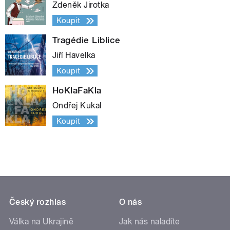
Zdeněk Jirotka
Koupit
Tragédie Liblice
Jiří Havelka
Koupit
HoKlaFaKla
Ondřej Kukal
Koupit
Český rozhlas
O nás
Válka na Ukrajině
Jak nás naladíte