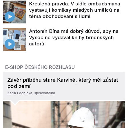
Kreslená pravda. V sídle ombudsmana
vystavují komiksy mladých umělců na
téma obchodování s lidmi
Antonín Bína má dobrý důvod, aby na
Vysočině vydával knihy brněnských
autorů
E-SHOP ČESKÉHO ROZHLASU
Závěr příběhu staré Karviné, který měl zůstat
pod zemí
Karin Lednická, spisovatelka