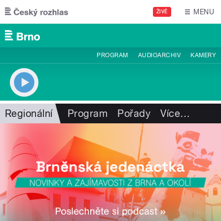
Přejít k hlavnímu obsahu
MENU
ŽIVĚ
PROGRAM
AUDIOARCHIV
KAMERY
Regionální
Program
Pořady
Více
…