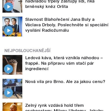
nadvládou trpěly zástupy lidí, říká
brněnský kněz Orlita
Slavnost Blahořečení Jana Buly a
Václava Drboly. Poslechněte si speciální
vysílání Radiožurnálu
NEJPOSLOUCHANĚJŠÍ
Ledová káva, která vznikla náhodou –
frappé. Na přípravu vám stačí pár
ingrediencí
Nová vila pro Brno. Ale za jakou cenu?
Zelný rynk vzdává hold třem
osobnostem: Milanu Uhdemu, Jakubu