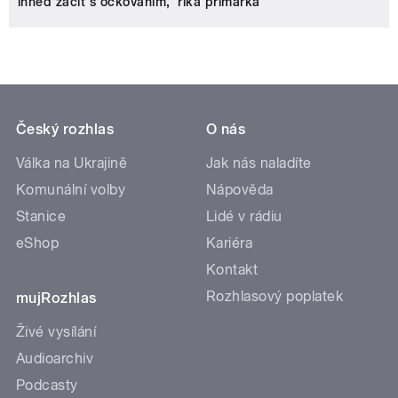
ihned začít s očkováním,‘ říká primářka
Český rozhlas
O nás
Válka na Ukrajině
Jak nás naladíte
Komunální volby
Nápověda
Stanice
Lidé v rádiu
eShop
Kariéra
Kontakt
Rozhlasový poplatek
mujRozhlas
Živé vysílání
Audioarchiv
Podcasty