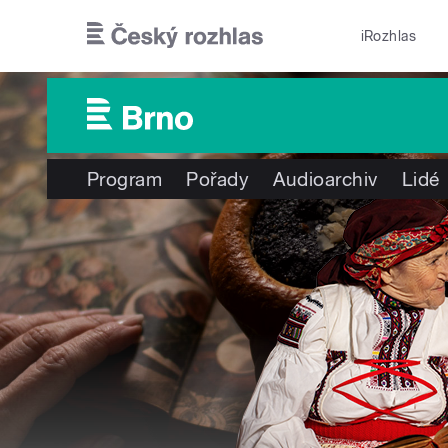
Přejít k hlavnímu obsahu
iRozhlas
Program
Pořady
Audioarchiv
Lidé