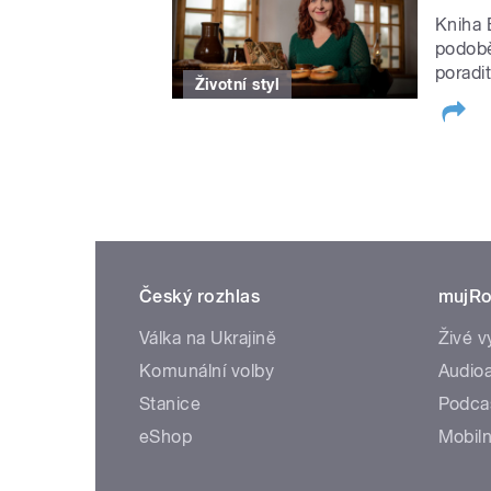
Kniha 
podobě
poradit
Životní styl
Český rozhlas
mujRo
Válka na Ukrajině
Živé v
Komunální volby
Audioa
Stanice
Podca
eShop
Mobiln