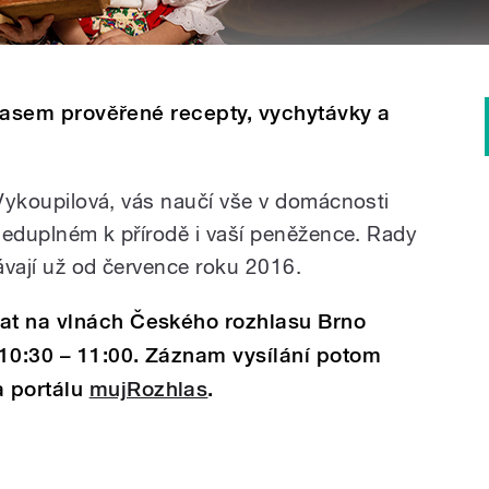
 časem prověřené recepty, vychytávky a
 Vykoupilová, vás naučí vše v domácnosti
hleduplném k přírodě i vaší peněžence. Rady
vají už od července roku 2016.
at na vlnách Českého rozhlasu Brno
10:30 – 11:00. Záznam vysílání potom
 portálu
mujRozhlas
.