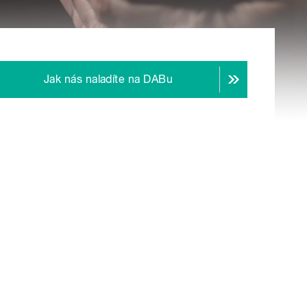
Jak nás naladíte na DABu