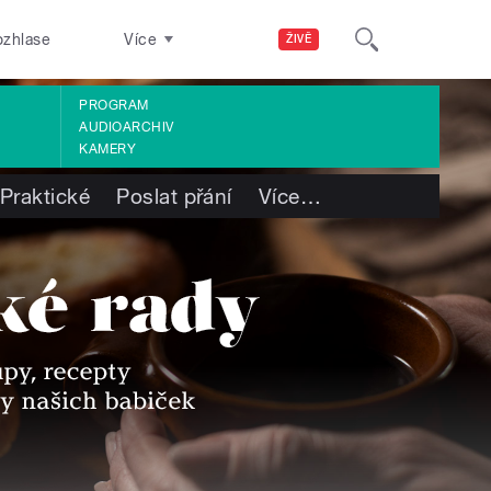
ozhlase
Více
ŽIVĚ
PROGRAM
AUDIOARCHIV
KAMERY
Praktické
Poslat přání
Více
…