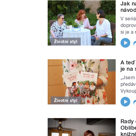
Jak n
návod
V seriá
doprov
si je a
Životní styl
A teď
je na 
„Jsem 
předáva
Vykoupi
Životní styl
Rady 
Oblíb
knižn