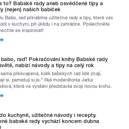
a to? Babské rady aneb osvědčené tipy a
y (nejen) našich babiček
lu Babo, raď přinášíme užitečné rady a tipy, které vás
odí v kuchyni, při úklidu i na zahrádce. Poslechněte
 nechte se inspirovat!
 babo, raď! Pokračování knihy Babské rady
světě, nabízí návody a tipy na celý rok
sama překvapená, kolik babských rad lidé znají,
jí si, pamatují si je,“ říká moderátorka Jarka
lová, která ve vysílání představila svoji novou knihu.
do kuchyně, užitečné návody i recepty.
ené babské rady vychází koncem dubna
ě