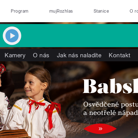
Program
mujRozhlas
Stanice
O r
Kamery
O nás
Jak nás naladíte
Kontakt