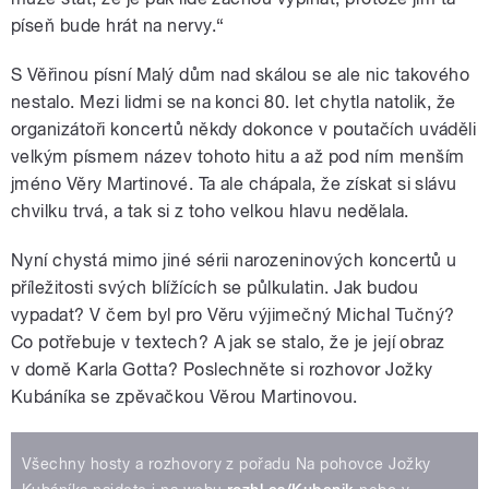
píseň bude hrát na nervy.“
S Věřinou písní Malý dům nad skálou se ale nic takového
nestalo. Mezi lidmi se na konci 80. let chytla natolik, že
organizátoři koncertů někdy dokonce v poutačích uváděli
velkým písmem název tohoto hitu a až pod ním menším
jméno Věry Martinové. Ta ale chápala, že získat si slávu
chvilku trvá, a tak si z toho velkou hlavu nedělala.
Nyní chystá mimo jiné sérii narozeninových koncertů u
příležitosti svých blížících se půlkulatin. Jak budou
vypadat? V čem byl pro Věru výjimečný Michal Tučný?
Co potřebuje v textech? A jak se stalo, že je její obraz
v domě Karla Gotta? Poslechněte si rozhovor Jožky
Kubáníka se zpěvačkou Věrou Martinovou.
Všechny hosty a rozhovory z pořadu Na pohovce Jožky