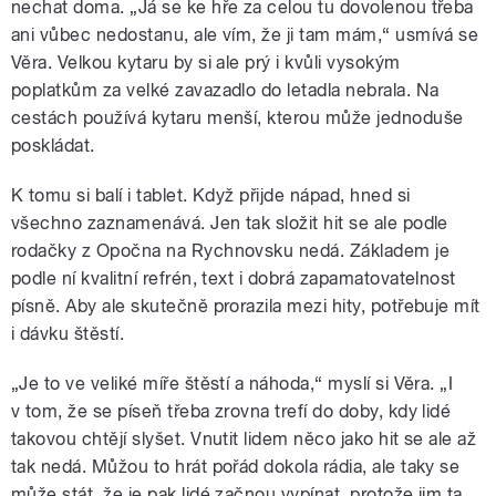
nechat doma. „Já se ke hře za celou tu dovolenou třeba
ani vůbec nedostanu, ale vím, že ji tam mám,“ usmívá se
Věra. Velkou kytaru by si ale prý i kvůli vysokým
poplatkům za velké zavazadlo do letadla nebrala. Na
cestách používá kytaru menší, kterou může jednoduše
poskládat.
K tomu si balí i tablet. Když přijde nápad, hned si
všechno zaznamenává. Jen tak složit hit se ale podle
rodačky z Opočna na Rychnovsku nedá. Základem je
podle ní kvalitní refrén, text i dobrá zapamatovatelnost
písně. Aby ale skutečně prorazila mezi hity, potřebuje mít
i dávku štěstí.
„Je to ve veliké míře štěstí a náhoda,“ myslí si Věra. „I
v tom, že se píseň třeba zrovna trefí do doby, kdy lidé
takovou chtějí slyšet. Vnutit lidem něco jako hit se ale až
tak nedá. Můžou to hrát pořád dokola rádia, ale taky se
může stát, že je pak lidé začnou vypínat, protože jim ta