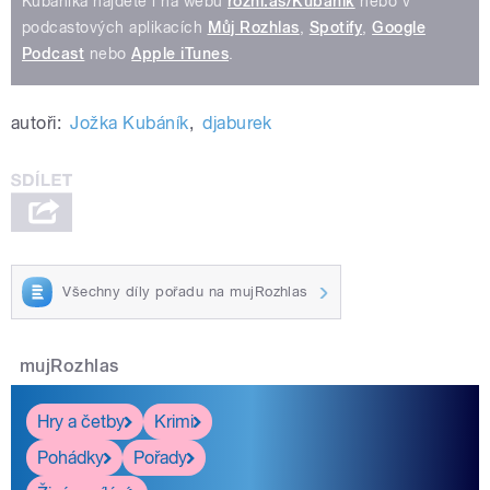
Kubáníka najdete i na webu
rozhl.as/Kubanik
nebo v
podcastových aplikacích
Můj Rozhlas
,
Spotify
,
Google
Podcast
nebo
Apple iTunes
.
autoři:
Jožka Kubáník
,
djaburek
Všechny díly pořadu na mujRozhlas
mujRozhlas
Hry a četby
Krimi
Pohádky
Pořady