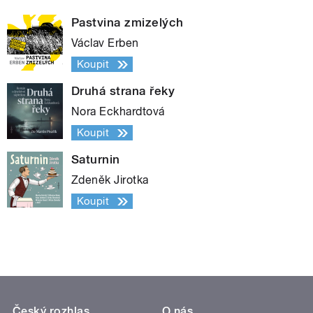
Pastvina zmizelých
Václav Erben
Koupit
Druhá strana řeky
Nora Eckhardtová
Koupit
Saturnin
Zdeněk Jirotka
Koupit
Český rozhlas
O nás