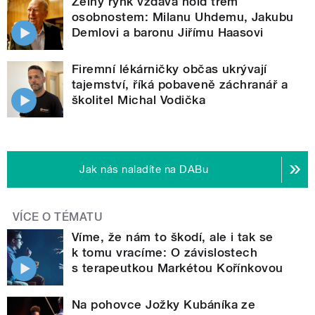
Zelný rynk vzdává hold třem
osobnostem: Milanu Uhdemu, Jakubu
Demlovi a baronu Jiřímu Haasovi
Firemní lékárničky občas ukrývají
tajemství, říká pobaveně záchranář a
školitel Michal Vodička
Jak nás naladíte na DABu
VÍCE O TÉMATU
Víme, že nám to škodí, ale i tak se
k tomu vracíme: O závislostech
s terapeutkou Markétou Kořínkovou
Na pohovce Jožky Kubáníka ze