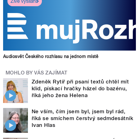
Živé vysílání
Audiosvět Českého rozhlasu na jednom místě
MOHLO BY VÁS ZAJÍMAT
Zdeněk Rytíř při psaní textů chtěl mít
klid, pískací hračky házel do bazénu,
říká jeho žena Helena
Ne vším, čím jsem byl, jsem byl rád,
říká se smíchem čerstvý sedmdesátník
Ivan Hlas