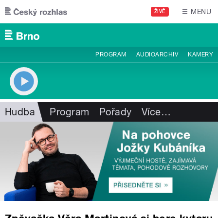
Přejít k hlavnímu obsahu
MENU
ŽIVĚ
PROGRAM
AUDIOARCHIV
KAMERY
Hudba
Program
Pořady
Více
…