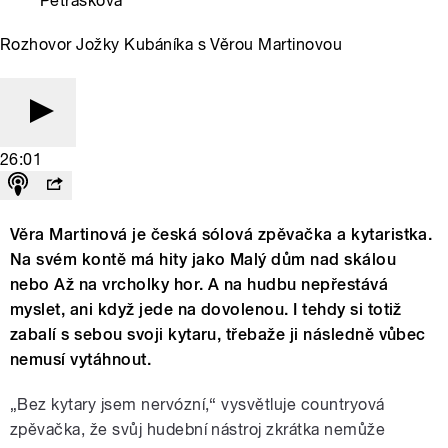
Petrásková
Rozhovor Jožky Kubáníka s Věrou Martinovou
26:01
Věra Martinová je česká sólová zpěvačka a kytaristka.
Na svém kontě má hity jako Malý dům nad skálou
nebo Až na vrcholky hor. A na hudbu nepřestává
myslet, ani když jede na dovolenou. I tehdy si totiž
zabalí s sebou svoji kytaru, třebaže ji následně vůbec
nemusí vytáhnout.
„Bez kytary jsem nervózní,“ vysvětluje countryová
zpěvačka, že svůj hudební nástroj zkrátka nemůže