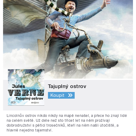
Tajuplný ostrov
Koupit
Lincolnův ostrov nikdo nikdy na mapě nenašel, a přece ho znají lidé
na celém světě. Už déle než sto třicet let na něm prožívají
dobrodružství s pěticí trosečníků, kteří na něm našli útočiště, a
hlavně nejedno tajemství.