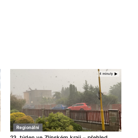
4 minuty
Regionální
23. týden ve Zlínském kraji – přehled