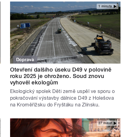
1 minuta
Doprava
Otevření dalšího úseku D49 v polovině
roku 2025 je ohroženo. Soud znovu
vyhověl ekologům
Ekologický spolek Děti země uspěl ve sporu o
pokračování výstavby dálnice D49 z Holešova
na Kroměřížsku do Fryštáku na Zlínsku.
27 minut