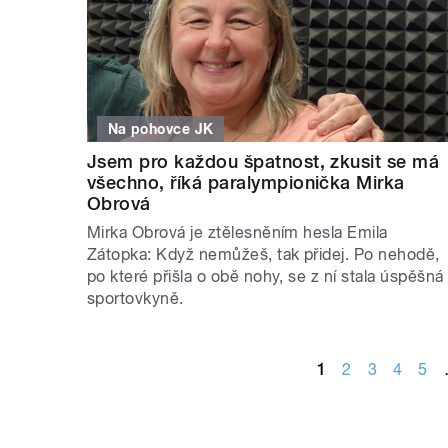
Na pohovce JK
Jsem pro každou špatnost, zkusit se má
všechno, říká paralympionička Mirka
Obrová
Mirka Obrová je ztělesněním hesla Emila
Zátopka: Když nemůžeš, tak přidej. Po nehodě,
po které přišla o obě nohy, se z ní stala úspěšná
sportovkyně.
STRÁNKY
1
2
3
4
5