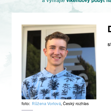
s
foto:
Růžena Vorlová
,
Český rozhlas