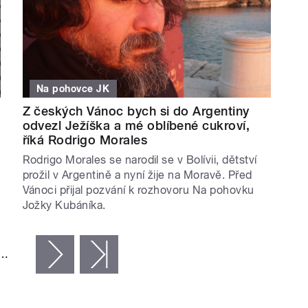
Na pohovce JK
Z českých Vánoc bych si do Argentiny
odvezl Ježíška a mé oblíbené cukroví,
říká Rodrigo Morales
Rodrigo Morales se narodil se v Bolívii, dětství
prožil v Argentině a nyní žije na Moravě. Před
Vánoci přijal pozvání k rozhovoru Na pohovku
Jožky Kubáníka.
…
následující ›
poslední »