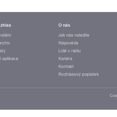
zhlas
O nás
ysílání
Jak nás naladíte
rchiv
Nápověda
sty
Lidé v rádiu
í aplikace
Kariéra
Kontakt
Rozhlasový poplatek
Coo