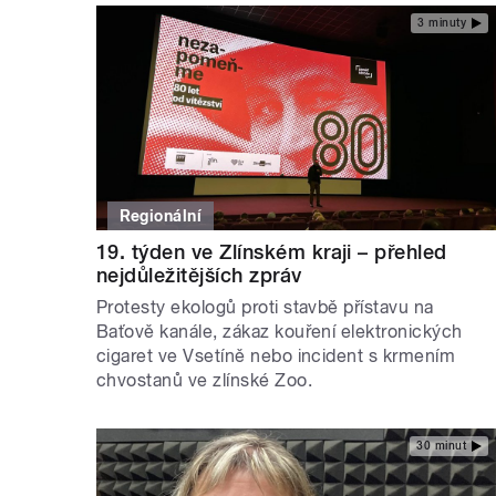
3 minuty
Regionální
19. týden ve Zlínském kraji – přehled
nejdůležitějších zpráv
Protesty ekologů proti stavbě přístavu na
Baťově kanále, zákaz kouření elektronických
cigaret ve Vsetíně nebo incident s krmením
chvostanů ve zlínské Zoo.
30 minut