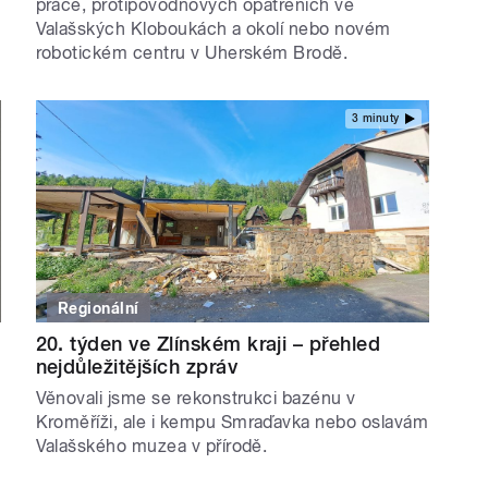
práce, protipovodňových opatřeních ve
Valašských Kloboukách a okolí nebo novém
robotickém centru v Uherském Brodě.
3 minuty
Regionální
20. týden ve Zlínském kraji – přehled
nejdůležitějších zpráv
Věnovali jsme se rekonstrukci bazénu v
Kroměříži, ale i kempu Smraďavka nebo oslavám
Valašského muzea v přírodě.