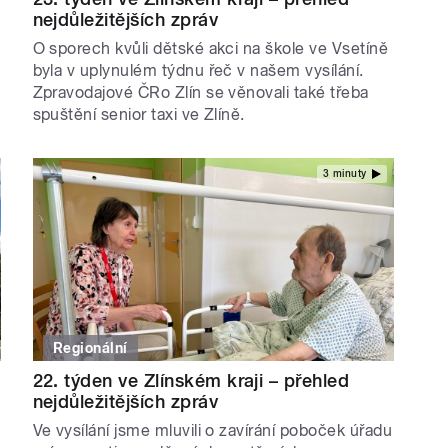
nejdůležitějších zpráv
O sporech kvůli dětské akci na škole ve Vsetíně
byla v uplynulém týdnu řeč v našem vysílání.
Zpravodajové ČRo Zlín se věnovali také třeba
spuštění senior taxi ve Zlíně.
3 minuty
Regionální
22. týden ve Zlínském kraji – přehled
nejdůležitějších zpráv
Ve vysílání jsme mluvili o zavírání poboček úřadu