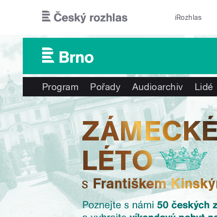
Přejít k hlavnímu obsahu
iRozhlas
Program
Pořady
Audioarchiv
Lidé