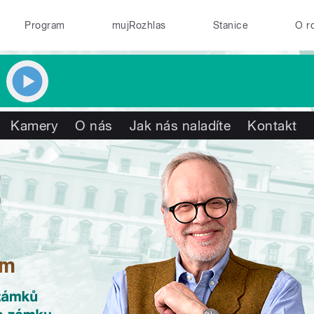
Program
mujRozhlas
Stanice
O r
Kamery
O nás
Jak nás naladíte
Kontakt