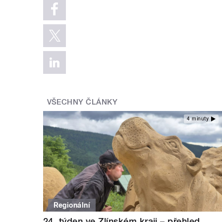
VŠECHNY ČLÁNKY
4 minuty
Regionální
24. týden ve Zlínském kraji – přehled