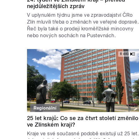
nejdůležitějších zpráv
V uplynulém týdnu jsme ve zpravodajství ČRo
Zlín mluvili třeba o změnách ve veřejné dopravě.
Řeč byla také o prodeji kroměřížské mincovny
nebo nových sochách na Pustevnách.
6 dílů
Regionální
25 let krajů: Co se za čtvrt století změnilo
ve Zlínském kraji?
Kraje ve své současné podobě existují už 25 let.