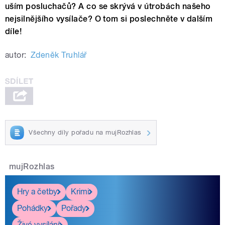
uším posluchačů? A co se skrývá v útrobách našeho
nejsilnějšího vysílače? O tom si poslechněte v dalším
díle!
autor:
Zdeněk Truhlář
Všechny díly pořadu na mujRozhlas
mujRozhlas
Hry a četby
Krimi
Pohádky
Pořady
Živé vysílání