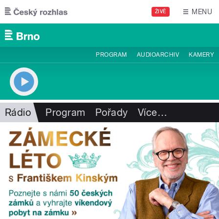
Přejít k hlavnímu obsahu
MENU
ŽIVĚ
PROGRAM
AUDIOARCHIV
KAMERY
Rádio
Program
Pořady
Více
…