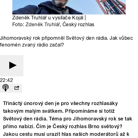
Zdeněk Truhlář u vysílače Kojál |
Foto:
Zdeněk Truhlář
, Český rozhlas
Jihomoravský rok připomněl Světový den rádia. Jak vůbec
fenomén zvaný rádio začal?
22:42
Třináctý únorový den je pro všechny rozhlasáky
takovým malým svátkem. Připomínáme si totiž
Světový den rádia. Téma pro Jihomoravský rok se tak
přímo nabízí. Čím je Český rozhlas Brno světový?
Jakou cestu musí urazit hlas našich moderátorů až k