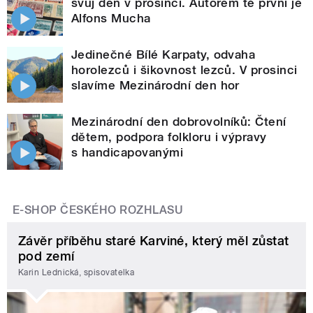
svůj den v prosinci. Autorem té první je
Alfons Mucha
Jedinečné Bílé Karpaty, odvaha
horolezců i šikovnost lezců. V prosinci
slavíme Mezinárodní den hor
Mezinárodní den dobrovolníků: Čtení
dětem, podpora folkloru i výpravy
s handicapovanými
E-SHOP ČESKÉHO ROZHLASU
Závěr příběhu staré Karviné, který měl zůstat
pod zemí
Karin Lednická, spisovatelka