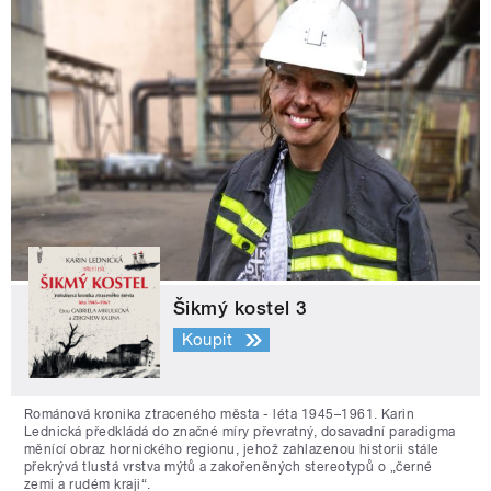
Šikmý kostel 3
Koupit
Románová kronika ztraceného města - léta 1945–1961. Karin
Lednická předkládá do značné míry převratný, dosavadní paradigma
měnící obraz hornického regionu, jehož zahlazenou historii stále
překrývá tlustá vrstva mýtů a zakořeněných stereotypů o „černé
zemi a rudém kraji“.