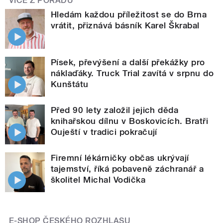
VÍCE Z POŘADU
Hledám každou příležitost se do Brna
vrátit, přiznává básník Karel Škrabal
Písek, převýšení a další překážky pro
náklaďáky. Truck Trial zavítá v srpnu do
Kunštátu
Před 90 lety založil jejich děda
knihařskou dílnu v Boskovicích. Bratři
Ouještí v tradici pokračují
Firemní lékárničky občas ukrývají
tajemství, říká pobaveně záchranář a
školitel Michal Vodička
E-SHOP ČESKÉHO ROZHLASU