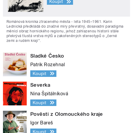
Koupit
Románová kronika ztraceného města - léta 1945–1961. Karin
Lednická předkládá do značné míry převratný, dosavadní paradigma
měnící obraz hornického regionu, jehož zahlazenou historii stále
překrývá tlustá vrstva mýtů a zakořeněných stereotypů o „černé
zemi a rudém kraji“.
Sladké Česko
Patrik Rozehnal
Koupit
Severka
Nina Špitálníková
Koupit
Pověsti z Olomouckého kraje
Igor Bareš
Koupit