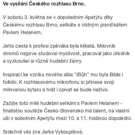
Ve vysílání Českého rozhlasu Brno.
V sobotu 3. května se v dopoledním Apetýtu díky
Českému rozhlasu Brno, setkáte s vlídným písničkářem
Pavlem Helanem.
Jeho cesta k profesi zpěváka byla klikatá. Milovník
stromů nejprve studoval myslivost, pracoval jako úředník
a vyzkoušel si různé hudební žánry.
Inspirací ke vzniku nového alba "IBůh" mu byla Bible i
folklór. K rozhlasovému mikrofonu si přinese svoji
milovanou kytaru a hrát i zpívat se bude naživo.
Zažijte toto milé hudební setkání s Pavlem Helanem -
finalistou soutěže Česko-Slovensko má talent, na vlastní
uši v sobotním Apetýtu mezi 10. a 11. hodinou dopolední.
Srdečně vás zve Jarka Vykoupilová.