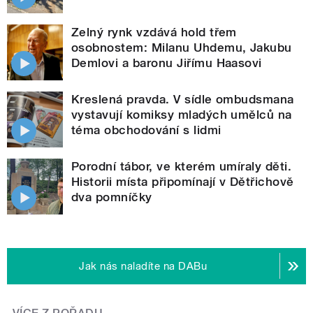
Zelný rynk vzdává hold třem
osobnostem: Milanu Uhdemu, Jakubu
Demlovi a baronu Jiřímu Haasovi
Kreslená pravda. V sídle ombudsmana
vystavují komiksy mladých umělců na
téma obchodování s lidmi
Porodní tábor, ve kterém umíraly děti.
Historii místa připomínají v Dětřichově
dva pomníčky
Jak nás naladíte na DABu