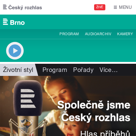
Přejít k hlavnímu obsahu
MENU
ŽIVĚ
PROGRAM
AUDIOARCHIV
KAMERY
Životní styl
Program
Pořady
Více
…