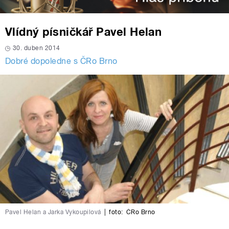
Vlídný písničkář Pavel Helan
30. duben 2014
Dobré dopoledne s ČRo Brno
Pavel Helan a Jarka Vykoupilová
|
foto:
ČRo Brno