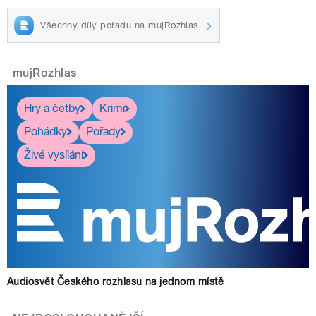
Všechny díly pořadu na mujRozhlas
mujRozhlas
Hry a četby
Krimi
Pohádky
Pořady
Živé vysílání
Audiosvět Českého rozhlasu na jednom místě