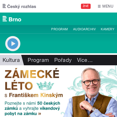
Přejít k hlavnímu obsahu
MENU
ŽIVĚ
PROGRAM
AUDIOARCHIV
KAMERY
Kultura
Program
Pořady
Více
…