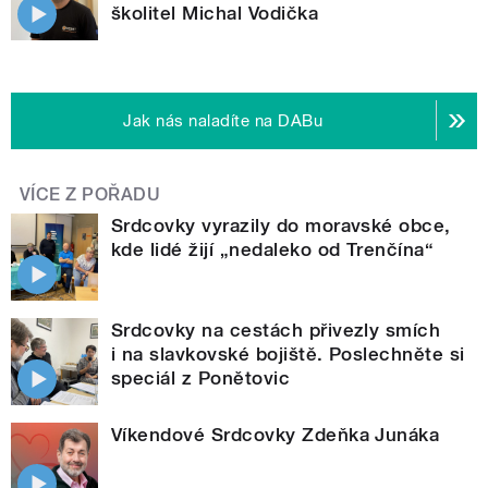
školitel Michal Vodička
Jak nás naladíte na DABu
VÍCE Z POŘADU
Srdcovky vyrazily do moravské obce,
kde lidé žijí „nedaleko od Trenčína“
Srdcovky na cestách přivezly smích
i na slavkovské bojiště. Poslechněte si
speciál z Ponětovic
Víkendové Srdcovky Zdeňka Junáka