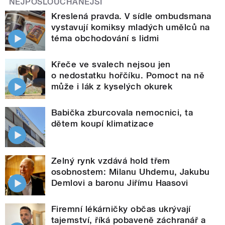
NEJPOSLOUCHANĚJŠÍ
Kreslená pravda. V sídle ombudsmana
vystavují komiksy mladých umělců na
téma obchodování s lidmi
Křeče ve svalech nejsou jen
o nedostatku hořčíku. Pomoct na ně
může i lák z kyselých okurek
Babička zburcovala nemocnici, ta
dětem koupí klimatizace
Zelný rynk vzdává hold třem
osobnostem: Milanu Uhdemu, Jakubu
Demlovi a baronu Jiřímu Haasovi
Firemní lékárničky občas ukrývají
tajemství, říká pobaveně záchranář a