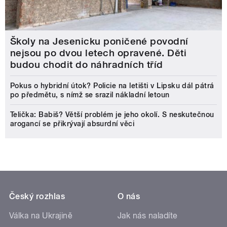
Školy na Jesenicku poničené povodní
nejsou po dvou letech opravené. Děti
budou chodit do náhradních tříd
Pokus o hybridní útok? Policie na letišti v Lipsku dál pátrá
po předmětu, s nímž se srazil nákladní letoun
Telička: Babiš? Větší problém je jeho okolí. S neskutečnou
arogancí se přikrývají absurdní věci
Český rozhlas
O nás
Válka na Ukrajině
Jak nás naladíte