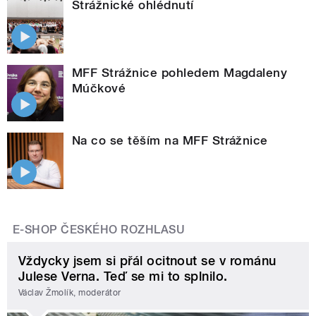
Strážnické ohlédnutí
MFF Strážnice pohledem Magdaleny
Múčkové
Na co se těším na MFF Strážnice
E-SHOP ČESKÉHO ROZHLASU
Vždycky jsem si přál ocitnout se v románu
Julese Verna. Teď se mi to splnilo.
Václav Žmolík, moderátor