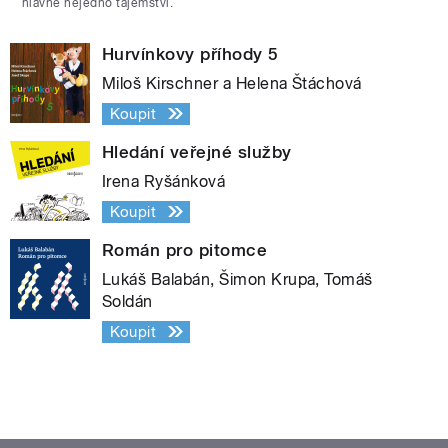
hlavně nejedno tajemství.
Hurvínkovy příhody 5
Miloš Kirschner a Helena Štáchová
Koupit
Hledání veřejné služby
Irena Ryšánková
Koupit
Román pro pitomce
Lukáš Balabán, Šimon Krupa, Tomáš
Soldán
Koupit