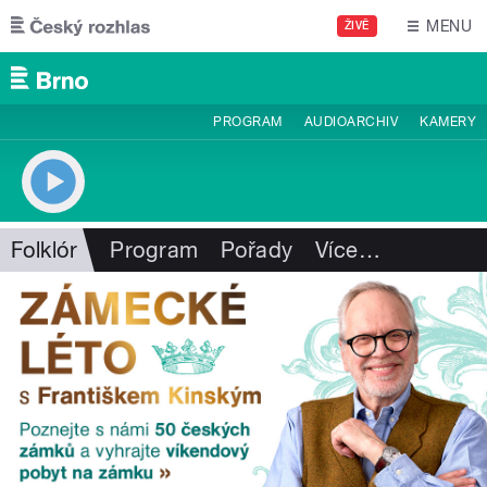
Přejít k hlavnímu obsahu
MENU
ŽIVĚ
PROGRAM
AUDIOARCHIV
KAMERY
Folklór
Program
Pořady
Více
…