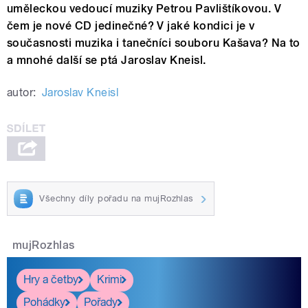
uměleckou vedoucí muziky Petrou Pavlištíkovou. V
čem je nové CD jedinečné? V jaké kondici je v
současnosti muzika i tanečníci souboru Kašava? Na to
a mnohé další se ptá Jaroslav Kneisl.
autor:
Jaroslav Kneisl
Všechny díly pořadu na mujRozhlas
mujRozhlas
Hry a četby
Krimi
Pohádky
Pořady