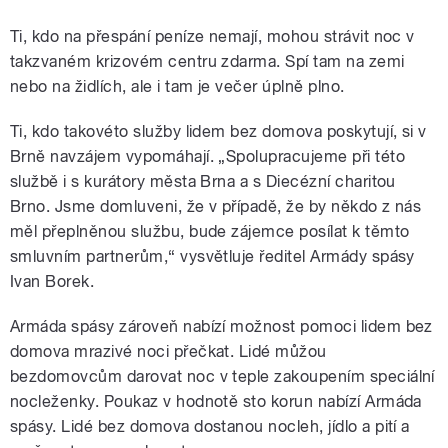
Ti, kdo na přespání peníze nemají, mohou strávit noc v
takzvaném krizovém centru zdarma. Spí tam na zemi
nebo na židlích, ale i tam je večer úplně plno.
Ti, kdo takovéto služby lidem bez domova poskytují, si v
Brně navzájem vypomáhají. „Spolupracujeme při této
službě i s kurátory města Brna a s Diecézní charitou
Brno. Jsme domluveni, že v případě, že by někdo z nás
měl přeplněnou službu, bude zájemce posílat k těmto
smluvním partnerům,“ vysvětluje ředitel Armády spásy
Ivan Borek.
Armáda spásy zároveň nabízí možnost pomoci lidem bez
domova mrazivé noci přečkat. Lidé můžou
bezdomovcům darovat noc v teple zakoupením speciální
nocleženky. Poukaz v hodnotě sto korun nabízí Armáda
spásy. Lidé bez domova dostanou nocleh, jídlo a pití a