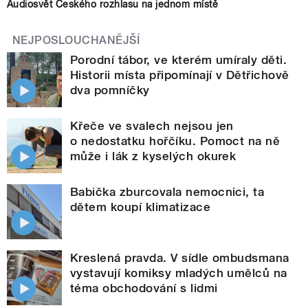
Audiosvět Českého rozhlasu na jednom místě
NEJPOSLOUCHANĚJŠÍ
Porodní tábor, ve kterém umíraly děti.
Historii místa připomínají v Dětřichově
dva pomníčky
Křeče ve svalech nejsou jen
o nedostatku hořčíku. Pomoct na ně
může i lák z kyselých okurek
Babička zburcovala nemocnici, ta
dětem koupí klimatizace
Kreslená pravda. V sídle ombudsmana
vystavují komiksy mladých umělců na
téma obchodování s lidmi