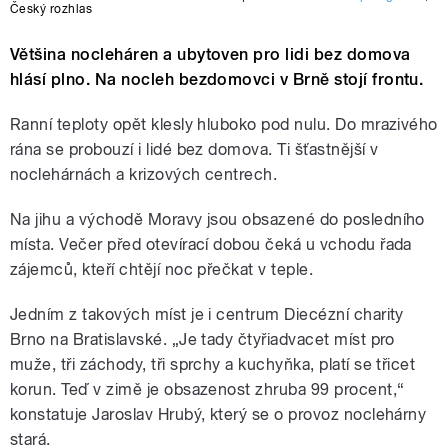
Český rozhlas
Většina nocleháren a ubytoven pro lidi bez domova
hlásí plno. Na nocleh bezdomovci v Brně stojí frontu.
Ranní teploty opět klesly hluboko pod nulu. Do mrazivého
rána se probouzí i lidé bez domova. Ti šťastnější v
noclehárnách a krizových centrech.
Na jihu a východě Moravy jsou obsazené do posledního
místa. Večer před otevírací dobou čeká u vchodu řada
zájemců, kteří chtějí noc přečkat v teple.
Jedním z takových míst je i centrum Diecézní charity
Brno na Bratislavské. „Je tady čtyřiadvacet míst pro
muže, tři záchody, tři sprchy a kuchyňka, platí se třicet
korun. Teď v zimě je obsazenost zhruba 99 procent,“
konstatuje Jaroslav Hrubý, který se o provoz noclehárny
stará.