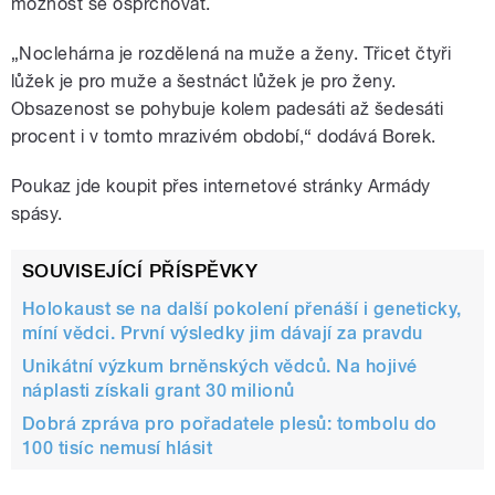
možnost se osprchovat.
„Noclehárna je rozdělená na muže a ženy. Třicet čtyři
lůžek je pro muže a šestnáct lůžek je pro ženy.
Obsazenost se pohybuje kolem padesáti až šedesáti
procent i v tomto mrazivém období,“ dodává Borek.
Poukaz jde koupit přes internetové stránky Armády
spásy.
SOUVISEJÍCÍ PŘÍSPĚVKY
Holokaust se na další pokolení přenáší i geneticky,
míní vědci. První výsledky jim dávají za pravdu
Unikátní výzkum brněnských vědců. Na hojivé
náplasti získali grant 30 milionů
Dobrá zpráva pro pořadatele plesů: tombolu do
100 tisíc nemusí hlásit