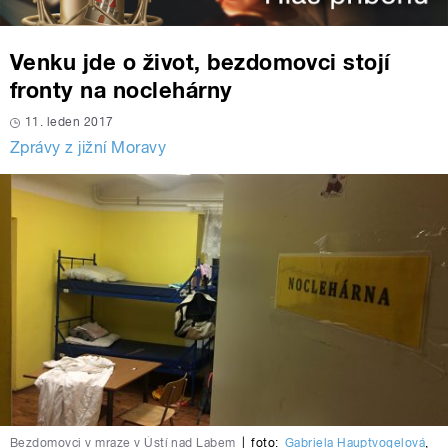
Venku jde o život, bezdomovci stojí
fronty na noclehárny
11. leden 2017
Zprávy z jižní Moravy
Bezdomovci v mraze v Ústí nad Labem
|
foto:
Gabriela Hauptvogelová
,