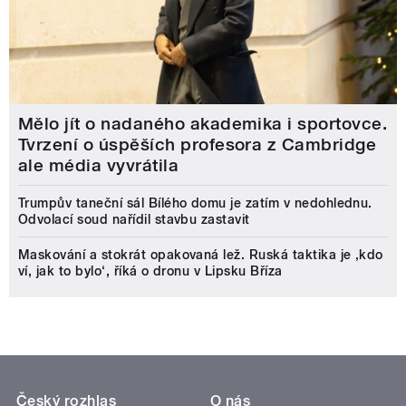
Mělo jít o nadaného akademika i sportovce.
Tvrzení o úspěších profesora z Cambridge
ale média vyvrátila
Trumpův taneční sál Bílého domu je zatím v nedohlednu.
Odvolací soud nařídil stavbu zastavit
Maskování a stokrát opakovaná lež. Ruská taktika je ‚kdo
ví, jak to bylo‘, říká o dronu v Lipsku Bříza
Český rozhlas
O nás