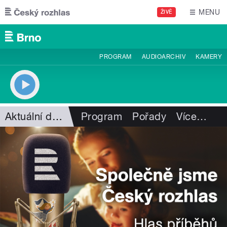
Přejít k hlavnímu obsahu
MENU
ŽIVĚ
PROGRAM
AUDIOARCHIV
KAMERY
Aktuální dění
Program
Pořady
Více
…