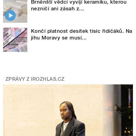
Brněnští vědci vyvíjí keramiku, kterou
nezničí ani zásah z...
Končí platnost desítek tisíc řidičáků. Na
jihu Moravy se musí...
ZPRÁVY Z IROZHLAS.CZ