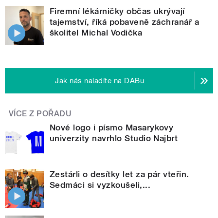
Firemní lékárničky občas ukrývají
tajemství, říká pobaveně záchranář a
školitel Michal Vodička
Jak nás naladíte na DABu
VÍCE Z POŘADU
Nové logo i písmo Masarykovy
univerzity navrhlo Studio Najbrt
Zestárli o desítky let za pár vteřin.
Sedmáci si vyzkoušeli,...