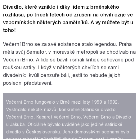
Divadlo, které vzniklo i díky lidem z brněnského
rozhlasu, po třiceti letech od zrušení na chvíli ožije ve
vzpomínkách některých pamětníků. A vy můžete být u
toho!
Večerní Brno se za své existence stalo legendou. Praha
měla svůj Semafor, v moravské metropoli se chodívalo na
Večerní Brno. A lidé se bavili i smáli kritice schované pod
rouškou satiry. I když v některých chvílích se sami
divadelníci kvůli cenzuře báli, jestli to nebude jejich
poslední představení.
Večerní Brno fungovalo v Brně mezi lety 1959 a 1992.
Vystřídalo několik názvů, konkrétně Satirické divadlo
Večerní Brno, Kabaret Večerní Brno, Večerní Brno a Divadlo
u Jakuba. Oficiálně bývalo uváděné jako jediné satirické
divadlo v Československu. Jeho domovskými scénami bylo