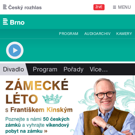
Přejít k hlavnímu obsahu
MENU
ŽIVĚ
PROGRAM
AUDIOARCHIV
KAMERY
Divadlo
Program
Pořady
Více
…