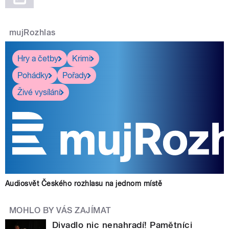
mujRozhlas
Hry a četby
Krimi
Pohádky
Pořady
Živé vysílání
Audiosvět Českého rozhlasu na jednom místě
MOHLO BY VÁS ZAJÍMAT
Divadlo nic nenahradí! Pamětníci