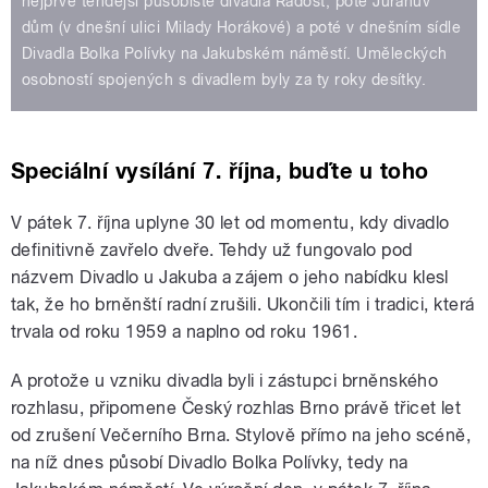
nejprve tehdejší působiště divadla Radost, poté Juranův
dům (v dnešní ulici Milady Horákové) a poté v dnešním sídle
Divadla Bolka Polívky na Jakubském náměstí. Uměleckých
osobností spojených s divadlem byly za ty roky desítky.
Speciální vysílání 7. října, buďte u toho
V pátek 7. října uplyne 30 let od momentu, kdy divadlo
definitivně zavřelo dveře. Tehdy už fungovalo pod
názvem Divadlo u Jakuba a zájem o jeho nabídku klesl
tak, že ho brněnští radní zrušili. Ukončili tím i tradici, která
trvala od roku 1959 a naplno od roku 1961.
A protože u vzniku divadla byli i zástupci brněnského
rozhlasu, připomene Český rozhlas Brno právě třicet let
od zrušení Večerního Brna. Stylově přímo na jeho scéně,
na níž dnes působí Divadlo Bolka Polívky, tedy na