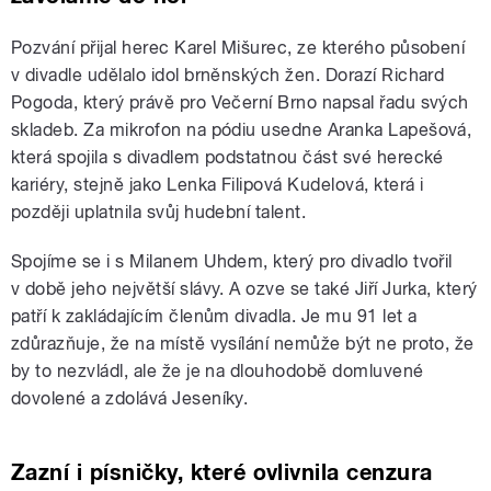
Pozvání přijal herec Karel Mišurec, ze kterého působení
v divadle udělalo idol brněnských žen. Dorazí Richard
Pogoda, který právě pro Večerní Brno napsal řadu svých
skladeb. Za mikrofon na pódiu usedne Aranka Lapešová,
která spojila s divadlem podstatnou část své herecké
kariéry, stejně jako Lenka Filipová Kudelová, která i
později uplatnila svůj hudební talent.
Spojíme se i s Milanem Uhdem, který pro divadlo tvořil
v době jeho největší slávy. A ozve se také Jiří Jurka, který
patří k zakládajícím členům divadla. Je mu 91 let a
zdůrazňuje, že na místě vysílání nemůže být ne proto, že
by to nezvládl, ale že je na dlouhodobě domluvené
dovolené a zdolává Jeseníky.
Zazní i písničky, které ovlivnila cenzura