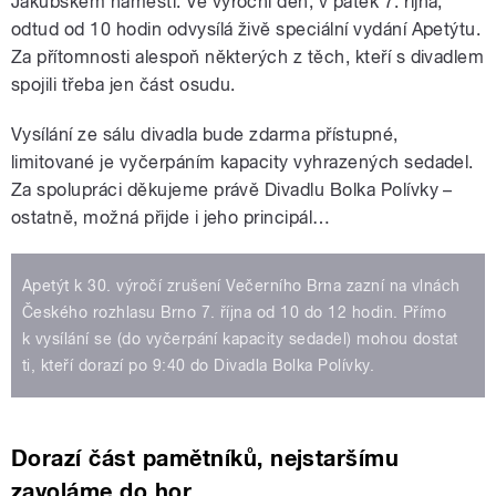
Jakubském náměstí. Ve výroční den, v pátek 7. října,
odtud od 10 hodin odvysílá živě speciální vydání Apetýtu.
Za přítomnosti alespoň některých z těch, kteří s divadlem
spojili třeba jen část osudu.
Vysílání ze sálu divadla bude zdarma přístupné,
limitované je vyčerpáním kapacity vyhrazených sedadel.
Za spolupráci děkujeme právě Divadlu Bolka Polívky –
ostatně, možná přijde i jeho principál…
Apetýt k 30. výročí zrušení Večerního Brna zazní na vlnách
Českého rozhlasu Brno 7. října od 10 do 12 hodin. Přímo
k vysílání se (do vyčerpání kapacity sedadel) mohou dostat
ti, kteří dorazí po 9:40 do Divadla Bolka Polívky.
Dorazí část pamětníků, nejstaršímu
zavoláme do hor