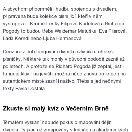
A abychom připomněli i hudbu spojenou s divadlem,
připravena bude kolekce písní lidí, kteří v něm
vystupovali. Kromě Lenky Filipové Kudelová a Richarda
Pogody to budou třeba Waldemar Matuška, Eva Pilarová,
Laďa Kerndl nebo Ljuba Hermanová.
Cenzura z dob fungování divadla ovlivnila i tehdejší
písničky. Některé tak mohly v původní podobě zaznít až
po letech. A protože se Richard Pogoda již zeptal, jestli
funguje klavír na jevišti, možná něco znovu po letech na
autentickém místě zazní i naživo. Třeba s jedinečnými
texty Pavla Dostála.
Zkuste si malý kvíz o Večerním Brně
Tématem vysílání nebude pokus o mapování dějin
divadla. Ty jsou už zmapovány v knihách a akademických