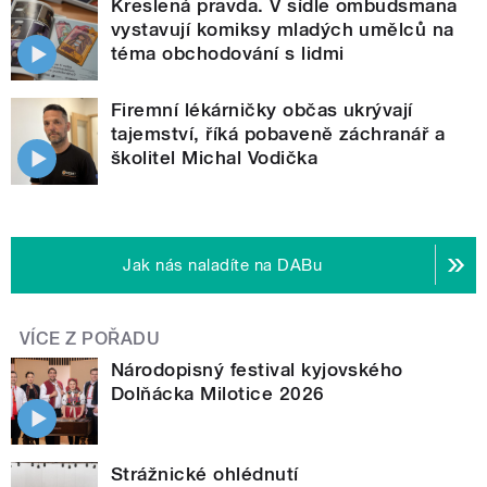
Kreslená pravda. V sídle ombudsmana
vystavují komiksy mladých umělců na
téma obchodování s lidmi
Firemní lékárničky občas ukrývají
tajemství, říká pobaveně záchranář a
školitel Michal Vodička
Jak nás naladíte na DABu
VÍCE Z POŘADU
Národopisný festival kyjovského
Dolňácka Milotice 2026
Strážnické ohlédnutí