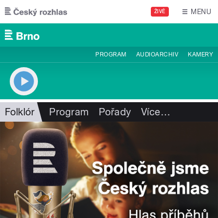
Přejít k hlavnímu obsahu
MENU
ŽIVĚ
PROGRAM
AUDIOARCHIV
KAMERY
Folklór
Program
Pořady
Více
…