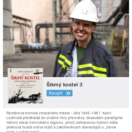
Šikmý kostel 3
Koupit
Románová kronika ztraceného města - léta 1945–1961. Karin
Lednická předkládá do značné míry převratný, dosavadní paradigma
měnící obraz hornického regionu, jehož zahlazenou historii stále
překrývá tlustá vrstva mýtů a zakořeněných stereotypů o „černé
zemi a rudém kraji“.