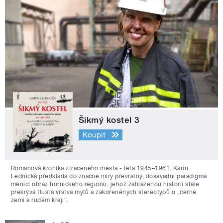
Šikmý kostel 3
Koupit
Románová kronika ztraceného města - léta 1945–1961. Karin
Lednická předkládá do značné míry převratný, dosavadní paradigma
měnící obraz hornického regionu, jehož zahlazenou historii stále
překrývá tlustá vrstva mýtů a zakořeněných stereotypů o „černé
zemi a rudém kraji“.