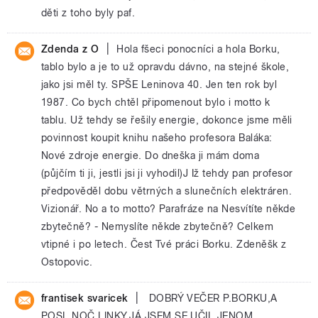
děti z toho byly paf.
|
Zdenda z O
Hola fšeci ponocníci a hola Borku,
tablo bylo a je to už opravdu dávno, na stejné škole,
jako jsi měl ty. SPŠE Leninova 40. Jen ten rok byl
1987. Co bych chtěl připomenout bylo i motto k
tablu. Už tehdy se řešily energie, dokonce jsme měli
povinnost koupit knihu našeho profesora Baláka:
Nové zdroje energie. Do dneška ji mám doma
(půjčím ti ji, jestli jsi ji vyhodil)J Iž tehdy pan profesor
předpověděl dobu větrných a slunečních elektráren.
Vizionář. No a to motto? Parafráze na Nesvítíte někde
zbytečně? - Nemyslíte někde zbytečně? Celkem
vtipné i po letech. Čest Tvé práci Borku. Zdeněšk z
Ostopovic.
|
frantisek svaricek
DOBRÝ VEČER P.BORKU,A
POSL.NOČ.LINKY.JÁ JSEM SE UČIL JENOM