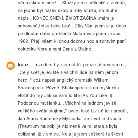
učnovskou mládež... Stužky jsme měli bílé a zelené,
na jedné byl název školy a roky studia, na druhé
nápis ,,KONEC SNĚNÍ, ŽIVOT ZAČÍNÁ,,mám je
schované,fotku tabla také . Díky Vám jsem si je dnes
po dlouhé době prohlédla.Maturovala jsem v roce
1982. Přeji všem klidnou dobrou noc a zdravím paní
doktorku Noru a paní Danu z Blatné.
|
franz
úvodem by jsem chtěl pouze připomenout ,
„Celý svět je jeviště a všichni lidé na něm jenom
herci,“ což napsal anglický dramatik William
Shakespeare.Původ: Shakespeare tuto myšlenku
vložil do hry Jak se vám to líbí (As You Like It) .
Podobnou myšlenku, „Všichni na jednom jevišti
velikého světa stojíme,“ uvedl také tzv učitel národů ,
Jan Amos Komenský.Myšlenka, že život je divadlo
(Theatrum mundi), je nicméně velmi stará a byla
oblíbená již v antice. No a já jsem veškerá ta školní