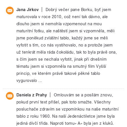
|
Jana Jirkov
Dobrý večer pane Borku, byť jsem
maturovala v roce 2010, což není tak dávno, ale
dlouho jsem si nemohla vzpomenout na mou
maturitní fotku, ale naštěstí jsem si vzpomněla, měli
jsme poněkud zvláštní tablo, každý jsme se měli
vyfotit s tím, co nás vystihovalo, no a protože jsem
už tenkrát měla ráda čokoládu, tak to byla právě ona,
s čím jsem se nechala vyfotit, jinak při dnešním
tématu jsem si vzpomněla na smutný film Vyšší
princip, ve kterém právě takové pěkné tablo
vygurovalo ...
|
Daniela z Prahy
Omlouvám se a posílám znovu,
pokud první text přišel, pak toto smažte. Všechny
posluchače zdravím se vzpomínkou na naše maturitní
tablo z roku 1960. Na naší Jedenáctiletce jsme byla
jediná dívčí třída. Naproti tomu» A« byla jen z kluků.