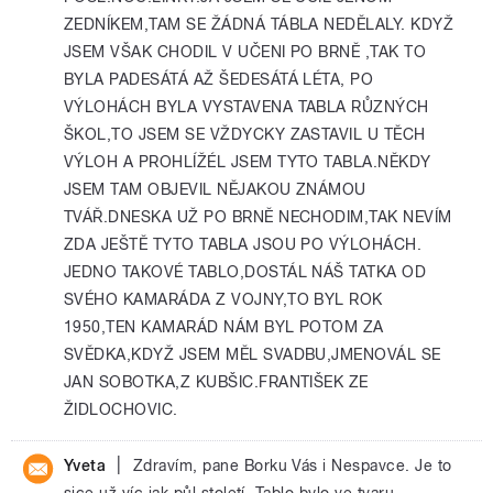
ZEDNÍKEM,TAM SE ŽÁDNÁ TÁBLA NEDĚLALY. KDYŽ
JSEM VŠAK CHODIL V UČENI PO BRNĚ ,TAK TO
BYLA PADESÁTÁ AŽ ŠEDESÁTÁ LÉTA, PO
VÝLOHÁCH BYLA VYSTAVENA TABLA RŮZNÝCH
ŠKOL,TO JSEM SE VŽDYCKY ZASTAVIL U TĚCH
VÝLOH A PROHLÍŽÉL JSEM TYTO TABLA.NĚKDY
JSEM TAM OBJEVIL NĚJAKOU ZNÁMOU
TVÁŘ.DNESKA UŽ PO BRNĚ NECHODIM,TAK NEVÍM
ZDA JEŠTĚ TYTO TABLA JSOU PO VÝLOHÁCH.
JEDNO TAKOVÉ TABLO,DOSTÁL NÁŠ TATKA OD
SVÉHO KAMARÁDA Z VOJNY,TO BYL ROK
1950,TEN KAMARÁD NÁM BYL POTOM ZA
SVĚDKA,KDYŽ JSEM MĚL SVADBU,JMENOVÁL SE
JAN SOBOTKA,Z KUBŠIC.FRANTIŠEK ZE
ŽIDLOCHOVIC.
|
Yveta
Zdravím, pane Borku Vás i Nespavce. Je to
sice už víc jak půl století. Tablo bylo ve tvaru