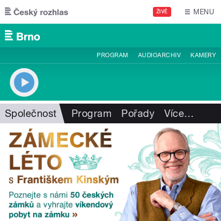
Přejít k hlavnímu obsahu
MENU
ŽIVĚ
PROGRAM
AUDIOARCHIV
KAMERY
Společnost
Program
Pořady
Více
…