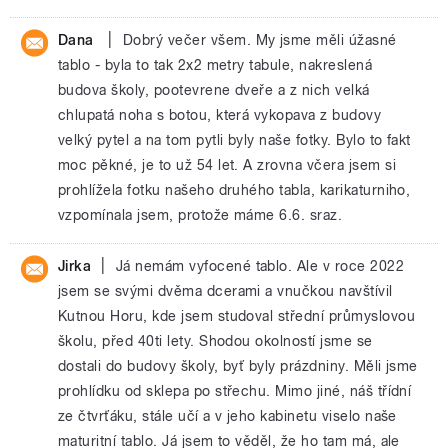
|
Dana
Dobrý večer všem. My jsme měli úžasné
tablo - byla to tak 2x2 metry tabule, nakreslená
budova školy, pootevrene dveře a z nich velká
chlupatá noha s botou, která vykopava z budovy
velký pytel a na tom pytli byly naše fotky. Bylo to fakt
moc pěkné, je to už 54 let. A zrovna včera jsem si
prohlížela fotku našeho druhého tabla, karikaturniho,
vzpomínala jsem, protože máme 6.6. sraz.
|
Jirka
Já nemám vyfocené tablo. Ale v roce 2022
jsem se svými dvěma dcerami a vnučkou navštívil
Kutnou Horu, kde jsem studoval střední průmyslovou
školu, před 40ti lety. Shodou okolností jsme se
dostali do budovy školy, byť byly prázdniny. Měli jsme
prohlídku od sklepa po střechu. Mimo jiné, náš třídní
ze čtvrťáku, stále učí a v jeho kabinetu viselo naše
maturitní tablo. Já jsem to věděl, že ho tam má, ale