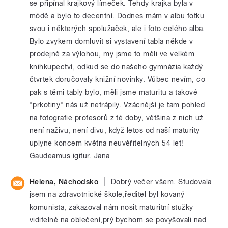
se připínal krajkový límeček. Tehdy krajka byla v
módě a bylo to decentní. Dodnes mám v albu fotku
svou i některých spolužaček, ale i foto celého alba.
Bylo zvykem domluvit si vystavení tabla někde v
prodejně za výlohou, my jsme to měli ve velkém
knihkupectví, odkud se do našeho gymnázia každý
čtvrtek doručovaly knižní novinky. Vůbec nevím, co
pak s těmi tably bylo, měli jsme maturitu a takové
"prkotiny" nás už netrápily. Vzácnější je tam pohled
na fotografie profesorů z té doby, většina z nich už
není naživu, není divu, když letos od naší maturity
uplyne koncem května neuvěřitelných 54 let!
Gaudeamus igitur. Jana
|
Helena, Náchodsko
Dobrý večer všem. Studovala
jsem na zdravotnické škole,ředitel byl kovaný
komunista, zakazoval nám nosit maturitní stužky
viditelně na oblečení,prý bychom se povyšovali nad