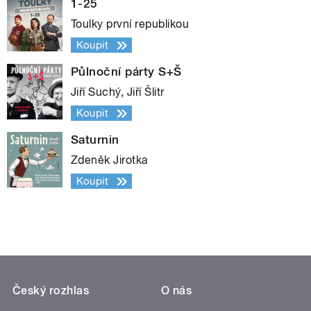
1-25
Toulky první republikou
Koupit
Půlnoční párty S+Š
Jiří Suchý, Jiří Šlitr
Koupit
Saturnin
Zdeněk Jirotka
Koupit
Český rozhlas
O nás