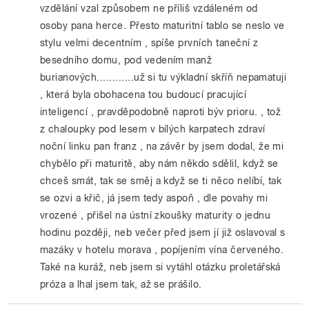
vzdělání vzal způsobem ne příliš vzdáleném od
osoby pana herce. Přesto maturitní tablo se neslo ve
stylu velmi decentním , spíše prvních taneční z
besedního domu, pod vedením manž
burianových............už si tu výkladní skříň nepamatuji
, která byla obohacena tou budoucí pracující
inteligencí , pravděpodobně naproti býv prioru. , tož
z chaloupky pod lesem v bílých karpatech zdraví
noční linku pan franz , na závěr by jsem dodal, že mi
chybělo při maturitě, aby nám někdo sdělil, když se
chceš smát, tak se směj a když se ti něco nelíbí, tak
se ozvi a křič, já jsem tedy aspoň , dle povahy mi
vrozené , přišel na ústní zkoušky maturity o jednu
hodinu později, neb večer před jsem jí již oslavoval s
mazáky v hotelu morava , popíjením vína červeného.
Také na kuráž, neb jsem si vytáhl otázku proletářská
próza a lhal jsem tak, až se prášilo.