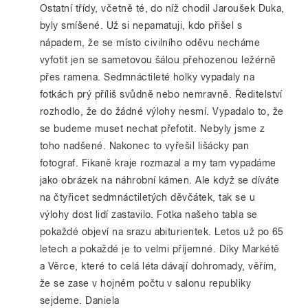
Ostatní třídy, včetně té, do níž chodil Jaroušek Duka,
byly smíšené. Už si nepamatuji, kdo přišel s
nápadem, že se místo civilního oděvu necháme
vyfotit jen se sametovou šálou přehozenou ležérně
přes ramena. Sedmnáctileté holky vypadaly na
fotkách prý příliš svůdně nebo nemravně. Ředitelství
rozhodlo, že do žádné výlohy nesmí. Vypadalo to, že
se budeme muset nechat přefotit. Nebyly jsme z
toho nadšené. Nakonec to vyřešil lišácky pan
fotograf. Fikaně kraje rozmazal a my tam vypadáme
jako obrázek na náhrobní kámen. Ale když se díváte
na čtyřicet sedmnáctiletých děvčátek, tak se u
výlohy dost lidí zastavilo. Fotka našeho tabla se
pokaždé objeví na srazu abiturientek. Letos už po 65
letech a pokaždé je to velmi příjemné. Díky Markétě
a Věrce, které to celá léta dávají dohromady, věřím,
že se zase v hojném počtu v salonu republiky
sejdeme. Daniela