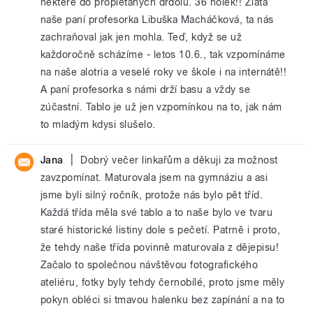
některé do proplétaných drdolů. 36 holek!! Zlatá
naše paní profesorka Libuška Macháčková, ta nás
zachraňoval jak jen mohla. Teď, když se už
každoročně scházíme - letos 10.6., tak vzpomínáme
na naše alotria a veselé roky ve škole i na internátě!!
A paní profesorka s námi drží basu a vždy se
zúčastní. Tablo je už jen vzpomínkou na to, jak nám
to mladým kdysi slušelo.
|
Jana
Dobrý večer linkařům a děkuji za možnost
zavzpomínat. Maturovala jsem na gymnáziu a asi
jsme byli silný ročník, protože nás bylo pět tříd.
Každá třída měla své tablo a to naše bylo ve tvaru
staré historické listiny dole s pečetí. Patrně i proto,
že tehdy naše třída povinně maturovala z dějepisu!
Začalo to společnou návštěvou fotografického
ateliéru, fotky byly tehdy černobílé, proto jsme měly
pokyn obléci si tmavou halenku bez zapínání a na to