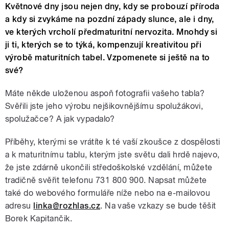
Květnové dny jsou nejen dny, kdy se probouzí příroda
a kdy si zvykáme na pozdní západy slunce, ale i dny,
ve kterých vrcholí předmaturitní nervozita. Mnohdy si
ji ti, kterých se to týká, kompenzují kreativitou při
výrobě maturitních tabel. Vzpomenete si ještě na to
své?
Máte někde uloženou aspoň fotografii vašeho tabla?
Svěřili jste jeho výrobu nejšikovnějšímu spolužákovi,
spolužačce? A jak vypadalo?
Příběhy, kterými se vrátíte k té vaší zkoušce z dospělosti
a k maturitnímu tablu, kterým jste světu dali hrdě najevo,
že jste zdárně ukončili středoškolské vzdělání, můžete
tradičně svěřit telefonu 731 800 900. Napsat můžete
také do webového formuláře níže nebo na e-mailovou
adresu
linka@rozhlas.cz
. Na vaše vzkazy se bude těšit
Borek Kapitančik.