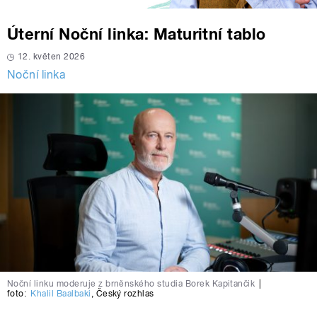
Úterní Noční linka: Maturitní tablo
12. květen 2026
Noční linka
Noční linku moderuje z brněnského studia Borek Kapitančik
|
foto:
Khalil Baalbaki
,
Český rozhlas