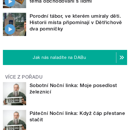
téma obchodování s lidmi
Porodní tábor, ve kterém umíraly děti.
Historii místa připomínají v Dětřichově
dva pomníčky
Jak nás naladíte na DABu
VÍCE Z POŘADU
Sobotní Noční linka: Moje posedlost
železnicí
Páteční Noční linka: Když čáp přestane
stačit