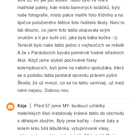
malířské palety, kde místo barevných koláčků, byly
naše fotografie, místo palce malíře foto třídního a na
špičce položeného štětce foto ředitele školy. Není to
tak dlouho, co jsem foto tabla ukazovala svým
vnukům a ti jen kulili oči, jaká byla bába kočka :-)).
Tenkrát bylo naše tablo jedno z nejhezčích ve městě.
A že v Pardubicích bývalo poměrně hodně středních
škol. Když jsme slyšeli pochvalné hlasy
kolemjdoucích, byli jsme na našeho spolužáka, který
se o podobu tabla postaral opravdu právem pyšní.
Škoda, že už mnozí, co se na tablu usmívají, už mezi
námi nejsou. Dobrou noc.
|
Kája
Před 57 jsme MY- budoucí učitelky
mateřských škol instalovaly krásné tablo do obchodu
s dětským zbožím. Byly jsme kočky - černé šaty a
kolem krku bílá labutěnka, vytupírované vlasy,