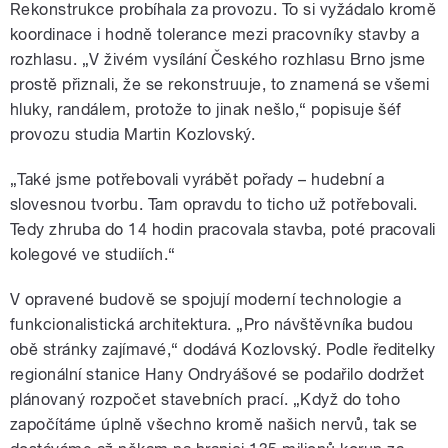
Rekonstrukce probíhala za provozu. To si vyžádalo kromě
koordinace i hodně tolerance mezi pracovníky stavby a
rozhlasu. „V živém vysílání Českého rozhlasu Brno jsme
prostě přiznali, že se rekonstruuje, to znamená se všemi
hluky, randálem, protože to jinak nešlo,“ popisuje šéf
provozu studia Martin Kozlovský.
„Také jsme potřebovali vyrábět pořady – hudební a
slovesnou tvorbu. Tam opravdu to ticho už potřebovali.
Tedy zhruba do 14 hodin pracovala stavba, poté pracovali
kolegové ve studiích.“
V opravené budově se spojují moderní technologie a
funkcionalistická architektura. „Pro návštěvníka budou
obě stránky zajímavé,“ dodává Kozlovský. Podle ředitelky
regionální stanice Hany Ondryášové se podařilo dodržet
plánovaný rozpočet stavebních prací. „Když do toho
započítáme úplně všechno kromě našich nervů, tak se