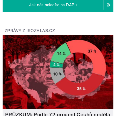
Jak nás naladíte na DABu
ZPRÁVY Z IROZHLAS.CZ
PRŮZKUM: Podle 72 procent Čechů nedělá