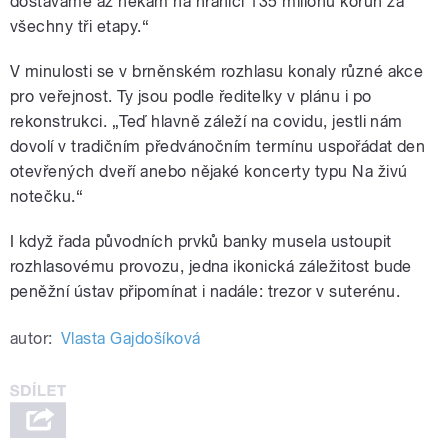
dostáváme až někam na hranici 135 milionů korun za
všechny tři etapy.“
V minulosti se v brněnském rozhlasu konaly různé akce
pro veřejnost. Ty jsou podle ředitelky v plánu i po
rekonstrukci. „Teď hlavně záleží na covidu, jestli nám
dovolí v tradičním předvánočním termínu uspořádat den
otevřených dveří anebo nějaké koncerty typu Na živú
notečku.“
I když řada původních prvků banky musela ustoupit
rozhlasovému provozu, jedna ikonická záležitost bude
peněžní ústav připomínat i nadále: trezor v suterénu.
autor:
Vlasta Gajdošíková