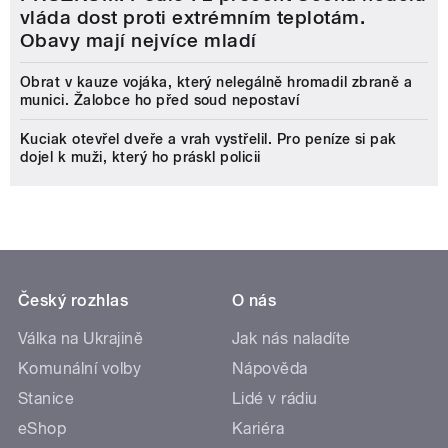
vláda dost proti extrémním teplotám.
Obavy mají nejvíce mladí
Obrat v kauze vojáka, který nelegálně hromadil zbraně a
munici. Žalobce ho před soud nepostaví
Kuciak otevřel dveře a vrah vystřelil. Pro peníze si pak
dojel k muži, který ho práskl policii
Český rozhlas
O nás
Válka na Ukrajině
Jak nás naladíte
Komunální volby
Nápověda
Stanice
Lidé v rádiu
eShop
Kariéra