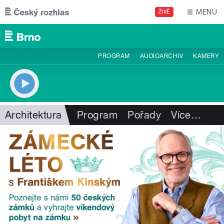
Přejít k hlavnímu obsahu
MENU
ŽIVĚ
PROGRAM
AUDIOARCHIV
KAMERY
Architektura
Program
Pořady
Více
…