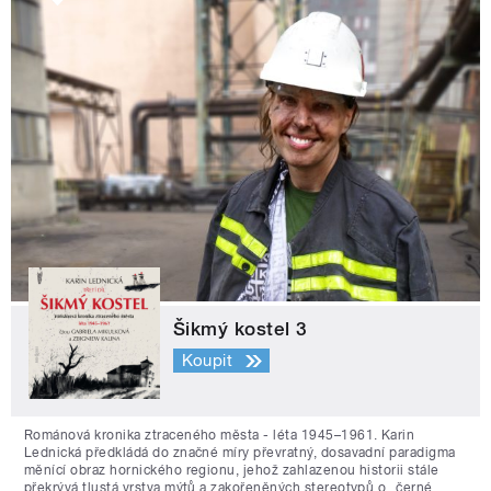
Šikmý kostel 3
Koupit
Románová kronika ztraceného města - léta 1945–1961. Karin
Lednická předkládá do značné míry převratný, dosavadní paradigma
měnící obraz hornického regionu, jehož zahlazenou historii stále
překrývá tlustá vrstva mýtů a zakořeněných stereotypů o „černé