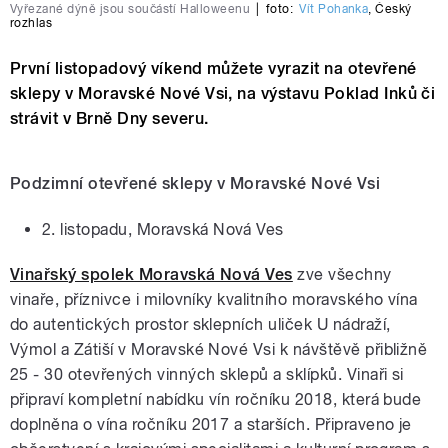
Vyřezané dýně jsou součástí Halloweenu
|
foto:
Vít Pohanka
,
Český
rozhlas
První listopadový víkend můžete vyrazit na otevřené
sklepy v Moravské Nové Vsi, na výstavu Poklad Inků či
strávit v Brně Dny severu.
Podzimní otevřené sklepy v Moravské Nové Vsi
2. listopadu, Moravská Nová Ves
Vinařský spolek Moravská Nová Ves
zve všechny
vinaře, příznivce i milovníky kvalitního moravského vína
do autentických prostor sklepních uliček U nádraží,
Výmol a Zátiší v Moravské Nové Vsi k návštěvě přibližně
25 - 30 otevřených vinných sklepů a sklípků. Vinaři si
připraví kompletní nabídku vín ročníku 2018, která bude
doplněna o vína ročníku 2017 a starších. Připraveno je