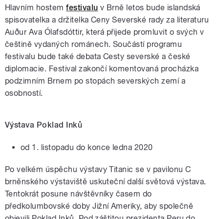
Hlavním hostem
festivalu
v Brně letos bude islandská
spisovatelka a držitelka Ceny Severské rady za literaturu
Auður Ava Ólafsdóttir, která přijede promluvit o svých v
češtině vydaných románech. Součástí programu
festivalu bude také debata Cesty severské a české
diplomacie. Festival zakončí komentovaná procházka
podzimním Brnem po stopách severských zemí a
osobností.
Výstava Poklad Inků
od 1. listopadu do konce ledna 2020
Po velkém úspěchu výstavy Titanic se v pavilonu C
brněnského výstaviště uskuteční další světová výstava.
Tentokrát posune návštěvníky časem do
předkolumbovské doby Jižní Ameriky, aby společně
objevili Poklad Inků. Pod záštitou prezidenta Peru do