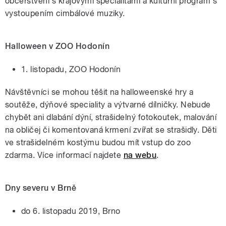
občerstvení s krajovými specialitami a kulturní program s
vystoupením cimbálové muziky.
Halloween v ZOO Hodonín
1. listopadu, ZOO Hodonín
Návštěvníci se mohou těšit na halloweenské hry a
soutěže, dýňové speciality a výtvarné dílničky. Nebude
chybět ani dlabání dýní, strašidelný fotokoutek, malování
na obličej či komentovaná krmení zvířat se strašidly. Děti
ve strašidelném kostýmu budou mít vstup do zoo
zdarma. Více informací najdete
na webu
.
Dny severu v Brně
do 6. listopadu 2019, Brno