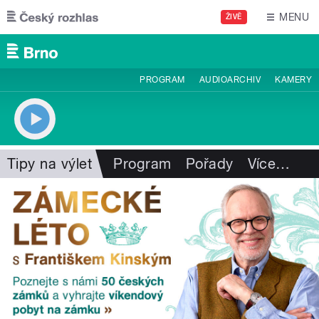
Přejít k hlavnímu obsahu
MENU
ŽIVĚ
PROGRAM
AUDIOARCHIV
KAMERY
Tipy na výlet
Program
Pořady
Více
…