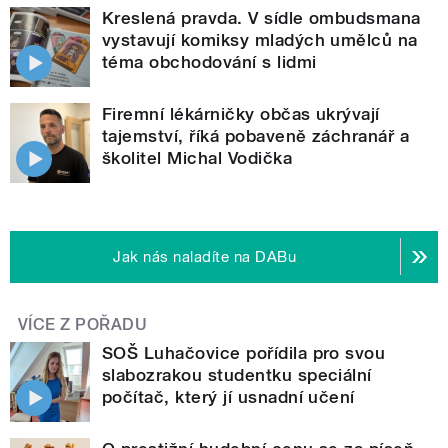
Kreslená pravda. V sídle ombudsmana
vystavují komiksy mladých umělců na
téma obchodování s lidmi
Firemní lékárničky občas ukrývají
tajemství, říká pobaveně záchranář a
školitel Michal Vodička
Jak nás naladíte na DABu
VÍCE Z POŘADU
SOŠ Luhačovice pořídila pro svou
slabozrakou studentku speciální
počítač, který jí usnadní učení