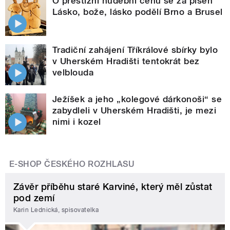
O prestižní hudební cenu se za píseň
Lásko, bože, lásko podělí Brno a Brusel
Tradiční zahájení Tříkrálové sbírky bylo
v Uherském Hradišti tentokrát bez
velblouda
Ježíšek a jeho „kolegové dárkonoši“ se
zabydleli v Uherském Hradišti, je mezi
nimi i kozel
E-SHOP ČESKÉHO ROZHLASU
Závěr příběhu staré Karviné, který měl zůstat
pod zemí
Karin Lednická, spisovatelka