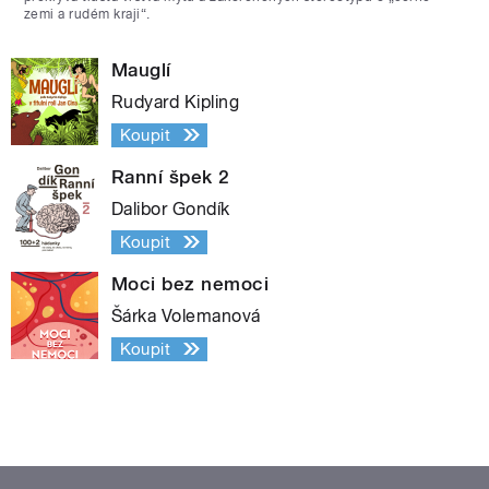
zemi a rudém kraji“.
Mauglí
Rudyard Kipling
Koupit
Ranní špek 2
Dalibor Gondík
Koupit
Moci bez nemoci
Šárka Volemanová
Koupit