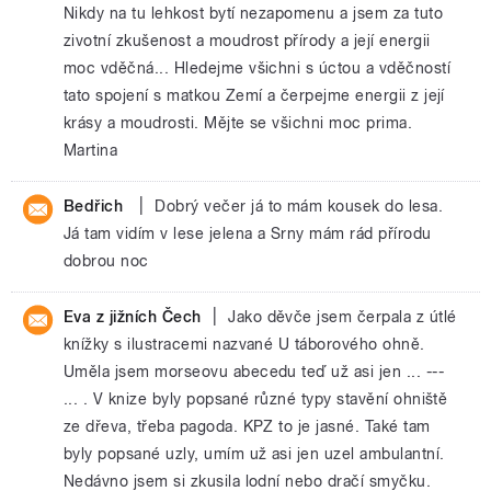
Nikdy na tu lehkost bytí nezapomenu a jsem za tuto
zivotní zkušenost a moudrost přírody a její energii
moc vděčná... Hledejme všichni s úctou a vděčností
tato spojení s matkou Zemí a čerpejme energii z její
krásy a moudrosti. Mějte se všichni moc prima.
Martina
|
Bedřich
Dobrý večer já to mám kousek do lesa.
Já tam vidím v lese jelena a Srny mám rád přírodu
dobrou noc
|
Eva z jižních Čech
Jako děvče jsem čerpala z útlé
knížky s ilustracemi nazvané U táborového ohně.
Uměla jsem morseovu abecedu teď už asi jen ... ---
... . V knize byly popsané různé typy stavění ohniště
ze dřeva, třeba pagoda. KPZ to je jasné. Také tam
byly popsané uzly, umím už asi jen uzel ambulantní.
Nedávno jsem si zkusila lodní nebo dračí smyčku.