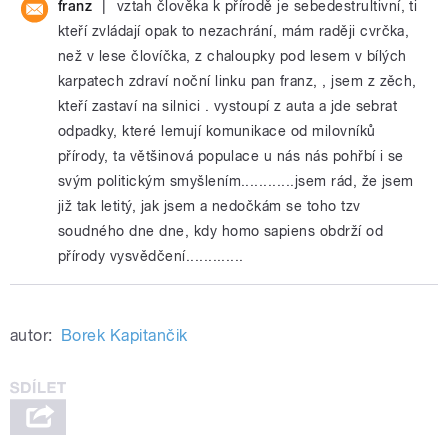
|
franz
vztah člověka k přírodě je sebedestrultivní, ti
kteří zvládají opak to nezachrání, mám raději cvrčka,
než v lese človíčka, z chaloupky pod lesem v bílých
karpatech zdraví noční linku pan franz, , jsem z zěch,
kteří zastaví na silnici . vystoupí z auta a jde sebrat
odpadky, které lemují komunikace od milovníků
přírody, ta většinová populace u nás nás pohřbí i se
svým politickým smyšlením............jsem rád, že jsem
již tak letitý, jak jsem a nedočkám se toho tzv
soudného dne dne, kdy homo sapiens obdrží od
přírody vysvědčení.............
autor:
Borek Kapitančik