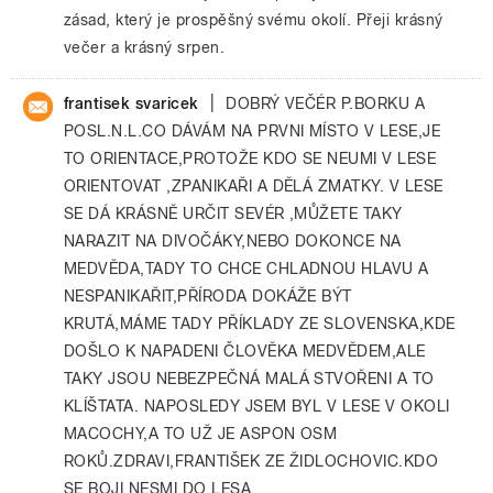
zásad, který je prospěšný svému okolí. Přeji krásný
večer a krásný srpen.
|
frantisek svaricek
DOBRÝ VEČÉR P.BORKU A
POSL.N.L.CO DÁVÁM NA PRVNI MÍSTO V LESE,JE
TO ORIENTACE,PROTOŽE KDO SE NEUMI V LESE
ORIENTOVAT ,ZPANIKAŘI A DĚLÁ ZMATKY. V LESE
SE DÁ KRÁSNĚ URČIT SEVÉR ,MŮŽETE TAKY
NARAZIT NA DIVOČÁKY,NEBO DOKONCE NA
MEDVĚDA,TADY TO CHCE CHLADNOU HLAVU A
NESPANIKAŘIT,PŘÍRODA DOKÁŽE BÝT
KRUTÁ,MÁME TADY PŘÍKLADY ZE SLOVENSKA,KDE
DOŠLO K NAPADENI ČLOVĚKA MEDVĚDEM,ALE
TAKY JSOU NEBEZPEČNÁ MALÁ STVOŘENI A TO
KLÍŠTATA. NAPOSLEDY JSEM BYL V LESE V OKOLI
MACOCHY,A TO UŽ JE ASPON OSM
ROKŮ.ZDRAVI,FRANTIŠEK ZE ŽIDLOCHOVIC.KDO
SE BOJI NESMI DO LESA.