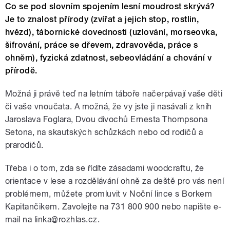
Co se pod slovním spojením lesní moudrost skrývá?
Je to znalost přírody (zvířat a jejich stop, rostlin,
hvězd), tábornické dovednosti (uzlování, morseovka,
šifrování, práce se dřevem, zdravověda, práce s
ohněm), fyzická zdatnost, sebeovládání a chování v
přírodě.
Možná ji právě teď na letním táboře načerpávají vaše děti
či vaše vnoučata. A možná, že vy jste ji nasávali z knih
Jaroslava Foglara, Dvou divochů Ernesta Thompsona
Setona, na skautských schůzkách nebo od rodičů a
prarodičů.
Třeba i o tom, zda se řídíte zásadami woodcraftu, že
orientace v lese a rozdělávání ohně za deště pro vás není
problémem, můžete promluvit v Noční lince s Borkem
Kapitančikem. Zavolejte na 731 800 900 nebo napište e-
mail na linka@rozhlas.cz.