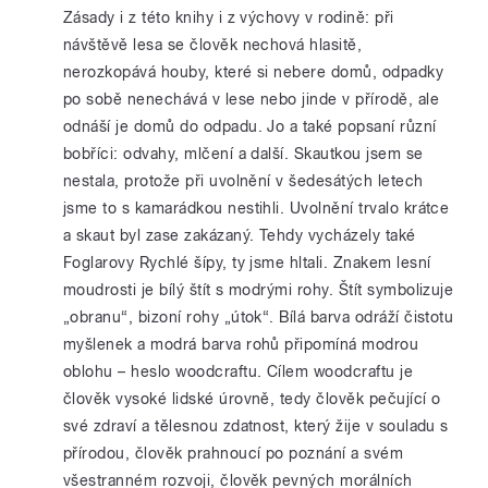
Zásady i z této knihy i z výchovy v rodině: při
návštěvě lesa se člověk nechová hlasitě,
nerozkopává houby, které si nebere domů, odpadky
po sobě nenechává v lese nebo jinde v přírodě, ale
odnáší je domů do odpadu. Jo a také popsaní různí
bobříci: odvahy, mlčení a další. Skautkou jsem se
nestala, protože při uvolnění v šedesátých letech
jsme to s kamarádkou nestihli. Uvolnění trvalo krátce
a skaut byl zase zakázaný. Tehdy vycházely také
Foglarovy Rychlé šípy, ty jsme hltali. Znakem lesní
moudrosti je bílý štít s modrými rohy. Štít symbolizuje
„obranu“, bizoní rohy „útok“. Bílá barva odráží čistotu
myšlenek a modrá barva rohů připomíná modrou
oblohu – heslo woodcraftu. Cílem woodcraftu je
člověk vysoké lidské úrovně, tedy člověk pečující o
své zdraví a tělesnou zdatnost, který žije v souladu s
přírodou, člověk prahnoucí po poznání a svém
všestranném rozvoji, člověk pevných morálních