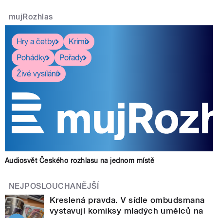
mujRozhlas
Hry a četby
Krimi
Pohádky
Pořady
Živé vysílání
Audiosvět Českého rozhlasu na jednom místě
NEJPOSLOUCHANĚJŠÍ
Kreslená pravda. V sídle ombudsmana
vystavují komiksy mladých umělců na