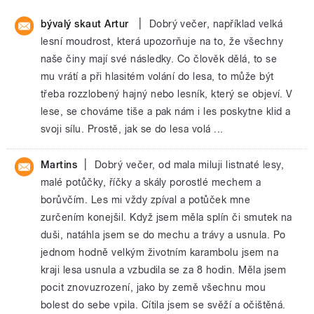
|
bývalý skaut Artur
Dobrý večer, například velká
lesní moudrost, která upozorňuje na to, že všechny
naše činy mají své následky. Co člověk dělá, to se
mu vrátí a při hlasitém volání do lesa, to může být
třeba rozzlobený hajný nebo lesník, který se objeví. V
lese, se chováme tiše a pak nám i les poskytne klid a
svoji sílu. Prostě, jak se do lesa volá ...
|
Martins
Dobrý večer, od mala miluji listnaté lesy,
malé potůčky, říčky a skály porostlé mechem a
borůvčím. Les mi vždy zpíval a potůček mne
zurčením konejšil. Když jsem měla splín či smutek na
duši, natáhla jsem se do mechu a trávy a usnula. Po
jednom hodně velkým životním karambolu jsem na
kraji lesa usnula a vzbudila se za 8 hodin. Měla jsem
pocit znovuzrození, jako by země všechnu mou
bolest do sebe vpila. Cítila jsem se svěží a očištěná.