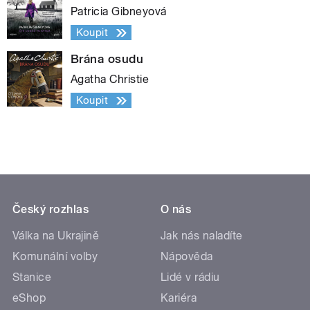
Patricia Gibneyová
Koupit
Brána osudu
Agatha Christie
Koupit
Český rozhlas
O nás
Válka na Ukrajině
Jak nás naladíte
Komunální volby
Nápověda
Stanice
Lidé v rádiu
eShop
Kariéra