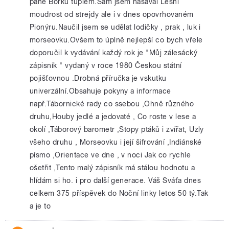
pane Borku tuplem.Sám jsem nasával Lesní
moudrost od strejdy ale i v dnes opovrhovaném
Pionýru.Naučil jsem se udělat lodičky , prak , luk i
morseovku.Ovšem to úplně nejlepší co bych vřele
doporučil k vydávání každý rok je "Můj zálesácký
zápisník " vydaný v roce 1980 Českou státní
pojišťovnou .Drobná příručka je vskutku
univerzální.Obsahuje pokyny a informace
např.Tábornické rady co ssebou ,Ohně různého
druhu,Houby jedlé a jedovaté , Co roste v lese a
okolí ,Táborový barometr ,Stopy ptáků i zvířat, Uzly
všeho druhu , Morseovku i její šifrování ,Indiánské
písmo ,Orientace ve dne , v noci Jak co rychle
ošetřit ,Tento malý zápisník má stálou hodnotu a
hlídám si ho. i pro další generace. Váš Sváťa dnes
celkem 375 příspěvek do Noční linky letos 50 tý.Tak
a je to