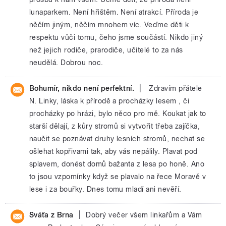
lunaparkem. Není hřištěm. Není atrakcí. Příroda je
něčím jiným, něčím mnohem víc. Veďme děti k
respektu vůči tomu, čeho jsme součástí. Nikdo jiný
než jejich rodiče, prarodiče, učitelé to za nás
neudělá. Dobrou noc.
|
Bohumír, nikdo není perfektní.
Zdravím přátele
N. Linky, láska k přírodě a procházky lesem , či
procházky po hrázi, bylo něco pro mě. Koukat jak to
starší dělají, z kůry stromů si vytvořit třeba zajíčka,
naučit se poznávat druhy lesních stromů, nechat se
ošlehat kopřivami tak, aby vás nepálily. Plavat pod
splavem, donést domů bažanta z lesa po honě. Ano
to jsou vzpomínky když se plavalo na řece Moravě v
lese i za bouřky. Dnes tomu mladí ani nevěří.
|
Sváťa z Brna
Dobrý večer všem linkařům a Vám