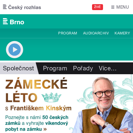
Přejít k hlavnímu obsahu
MENU
ŽIVĚ
PROGRAM
AUDIOARCHIV
KAMERY
Společnost
Program
Pořady
Více
…