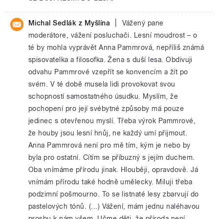
|
Michal Sedlák z Myšlína
Vážený pane
moderátore, vážení posluchači. Lesní moudrost – o
té by mohla vyprávět Anna Pammrová, nepříliš známá
spisovatelka a filosofka. Žena s duší lesa. Obdivuji
odvahu Pammrové vzepřít se konvencím a žít po
svém. V té době musela lidi provokovat svou
schopností samostatného úsudku. Myslím, že
pochopení pro její svébytné způsoby má pouze
jedinec s otevřenou myslí. Třeba výrok Pammrové,
že houby jsou lesní hnůj, ne každý umí přijmout.
Anna Pammrová není pro mě tím, kým je nebo by
byla pro ostatní. Cítím se příbuzný s jejím duchem.
Oba vnímáme přírodu jinak. Hlouběji, opravdově. Já
vnímám přírodu také hodně umělecky. Miluji třeba
podzimní pošmourno. To se listnaté lesy zbarvují do
pastelových tónů. (...) Vážení, mám jednu naléhavou
prosbu k nám všem. Učme děti, že příroda není