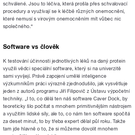
schválené. Jsou to léčiva, která prošla přes schvalovací
procedury a využívají se k léčbě různých onemocnění,
které nemusí s virovým onemocněním mít vůbec nic
společného.“
Software vs člověk
K testování účinnosti jednotlivých léků na daný protein
využili vědci speciální software, který si na univerzitě
sami vyvíjejí. Právě zapojení umělé inteligence
výzkumníkům práci výrazně zjednodušilo, jak vysvětluje
jeden z autorů programu Jiří Filipovič z Ústavu výpočetní
techniky. „I to, co dělá ten náš software Caver Dock, by
teoreticky šlo počítat s mnohem primitivnějším nástrojem
a využitím lidské síly, ale to, co nám ten software spočítá
za deset minut, to by třeba expert dělal půl roku. Takže
tam jde hlavně o to, že si můžeme dovolit mnohem