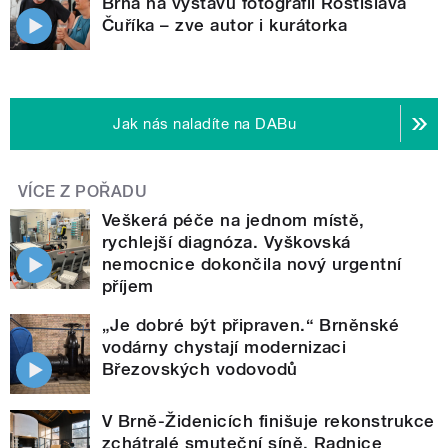
Brna na výstavu fotografií Rostislava
Čuříka – zve autor i kurátorka
Jak nás naladíte na DABu
VÍCE Z POŘADU
Veškerá péče na jednom místě,
rychlejší diagnóza. Vyškovská
nemocnice dokončila nový urgentní
příjem
„Je dobré být připraven.“ Brněnské
vodárny chystají modernizaci
Březovských vodovodů
V Brně-Židenicích finišuje rekonstrukce
zchátralé smuteční síně. Radnice