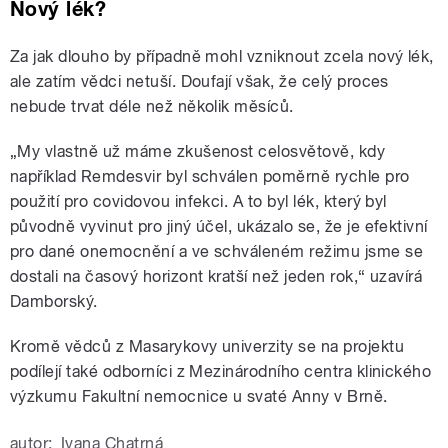
Nový lék?
Za jak dlouho by případně mohl vzniknout zcela nový lék,
ale zatím vědci netuší. Doufají však, že celý proces
nebude trvat déle než několik měsíců.
„My vlastně už máme zkušenost celosvětově, kdy
například Remdesvir byl schválen poměrně rychle pro
použití pro covidovou infekci. A to byl lék, který byl
původně vyvinut pro jiný účel, ukázalo se, že je efektivní
pro dané onemocnění a ve schváleném režimu jsme se
dostali na časový horizont kratší než jeden rok,“ uzavírá
Damborský.
Kromě vědců z Masarykovy univerzity se na projektu
podílejí také odborníci z Mezinárodního centra klinického
výzkumu Fakultní nemocnice u svaté Anny v Brně.
autor:
Ivana Chatrná