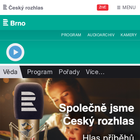
Přejít k hlavnímu obsahu
MENU
ŽIVĚ
PROGRAM
AUDIOARCHIV
KAMERY
Věda
Program
Pořady
Více
…