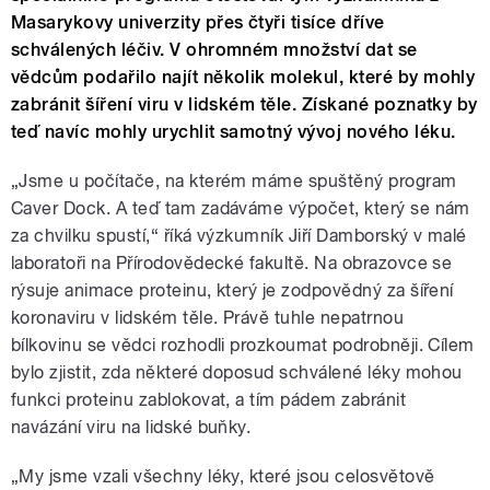
Masarykovy univerzity přes čtyři tisíce dříve
schválených léčiv. V ohromném množství dat se
vědcům podařilo najít několik molekul, které by mohly
zabránit šíření viru v lidském těle. Získané poznatky by
teď navíc mohly urychlit samotný vývoj nového léku.
„Jsme u počítače, na kterém máme spuštěný program
Caver Dock. A teď tam zadáváme výpočet, který se nám
za chvilku spustí,“ říká výzkumník Jiří Damborský v malé
laboratoři na Přírodovědecké fakultě. Na obrazovce se
rýsuje animace proteinu, který je zodpovědný za šíření
koronaviru v lidském těle. Právě tuhle nepatrnou
bílkovinu se vědci rozhodli prozkoumat podrobněji. Cílem
bylo zjistit, zda některé doposud schválené léky mohou
funkci proteinu zablokovat, a tím pádem zabránit
navázání viru na lidské buňky.
„My jsme vzali všechny léky, které jsou celosvětově