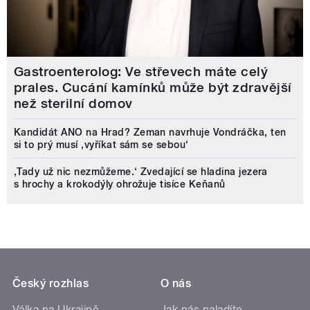
Gastroenterolog: Ve střevech máte celý
prales. Cucání kamínků může být zdravější
než sterilní domov
Kandidát ANO na Hrad? Zeman navrhuje Vondráčka, ten
si to prý musí ‚vyříkat sám se sebou‘
‚Tady už nic nezmůžeme.‘ Zvedající se hladina jezera
s hrochy a krokodýly ohrožuje tisíce Keňanů
Český rozhlas
O nás
Válka na Ukrajině
Jak nás naladíte