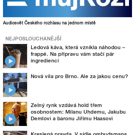
Audiosvět Českého rozhlasu na jednom místě
NEJPOSLOUCHANĚJŠÍ
Ledová káva, která vznikla náhodou –
frappé. Na přípravu vám stačí pár
ingrediencí
Nová vila pro Brno. Ale za jakou cenu?
Zelný rynk vzdává hold třem
osobnostem: Milanu Uhdemu, Jakubu
Demlovi a baronu Jiřímu Haasovi
Kreslená pravda. V sídle ombudsmana