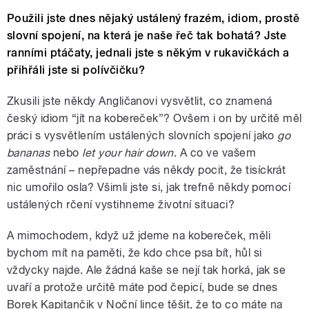
Použili jste dnes nějaký ustálený frazém, idiom, prostě
slovní spojení, na která je naše řeč tak bohatá? Jste
ranními ptáčaty, jednali jste s někým v rukavičkách a
přihřáli jste si polívčičku?
Zkusili jste někdy Angličanovi vysvětlit, co znamená
český idiom “jít na kobereček”? Ovšem i on by určitě měl
práci s vysvětlením ustálených slovních spojení jako
go
bananas
nebo
let your hair down
. A co ve vašem
zaměstnání – nepřepadne vás někdy pocit, že tisíckrát
nic umořilo osla? Všimli jste si, jak trefně někdy pomocí
ustálených rčení vystihneme životní situaci?
A mimochodem, když už jdeme na kobereček, měli
bychom mít na paměti, že kdo chce psa bít, hůl si
vždycky najde. Ale žádná kaše se nejí tak horká, jak se
uvaří a protože určitě máte pod čepicí, bude se dnes
Borek Kapitančik v Noční lince těšit, že to co máte na