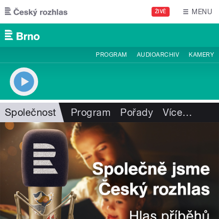
Přejít k hlavnímu obsahu
MENU
ŽIVĚ
PROGRAM
AUDIOARCHIV
KAMERY
Společnost
Program
Pořady
Více
…