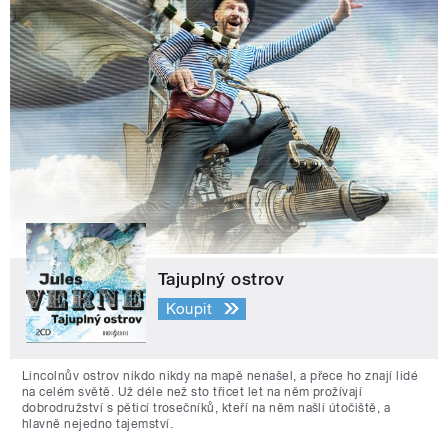
Tajuplný ostrov
Koupit
Lincolnův ostrov nikdo nikdy na mapě nenašel, a přece ho znají lidé
na celém světě. Už déle než sto třicet let na něm prožívají
dobrodružství s pěticí trosečníků, kteří na něm našli útočiště, a
hlavně nejedno tajemství.