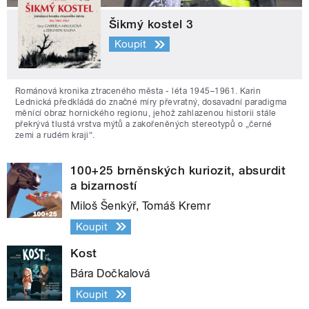
Šikmý kostel 3
Koupit
Románová kronika ztraceného města - léta 1945–1961. Karin
Lednická předkládá do značné míry převratný, dosavadní paradigma
měnící obraz hornického regionu, jehož zahlazenou historii stále
překrývá tlustá vrstva mýtů a zakořeněných stereotypů o „černé
zemi a rudém kraji“.
100+25 brněnských kuriozit, absurdit
a bizarností
Miloš Šenkýř, Tomáš Kremr
Koupit
Kost
Bára Dočkalová
Koupit