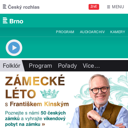
Přejít k hlavnímu obsahu
MENU
ŽIVĚ
PROGRAM
AUDIOARCHIV
KAMERY
Folklór
Program
Pořady
Více
…