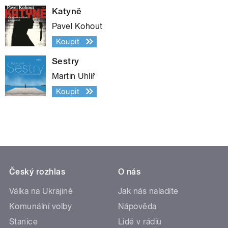
Katyně
Pavel Kohout
Koupit
Sestry
Martin Uhlíř
Koupit
Český rozhlas
O nás
Válka na Ukrajině
Jak nás naladíte
Komunální volby
Nápověda
Stanice
Lidé v rádiu