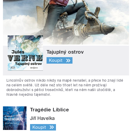
Tajuplný ostrov
Koupit
Lincolnův ostrov nikdo nikdy na mapě nenašel, a přece ho znají lidé
na celém světě. Už déle než sto třicet let na něm prožívají
dobrodružství s pěticí trosečníků, kteří na něm našli útočiště, a
hlavně nejedno tajemství.
Tragédie Liblice
Jiří Havelka
Koupit