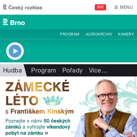
Přejít k hlavnímu obsahu
MENU
ŽIVĚ
PROGRAM
AUDIOARCHIV
KAMERY
Hudba
Program
Pořady
Více
…