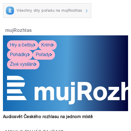
Všechny díly pořadu na mujRozhlas
mujRozhlas
Hry a četby
Krimi
Pohádky
Pořady
Živé vysílání
Audiosvět Českého rozhlasu na jednom místě