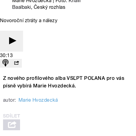
Marie Hvozdecká | Foto:
Khalil
Baalbaki
, Český rozhlas
Novoroční ztráty a nálezy
30:13
Z nového profilového alba VSĽPT POĽANA pro vás
písně vybírá Marie Hvozdecká.
autor:
Marie Hvozdecká