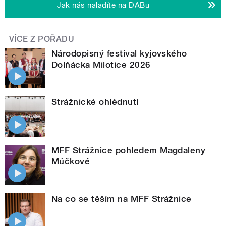
Jak nás naladíte na DABu
VÍCE Z POŘADU
Národopisný festival kyjovského
Dolňácka Milotice 2026
Strážnické ohlédnutí
MFF Strážnice pohledem Magdaleny
Múčkové
Na co se těším na MFF Strážnice