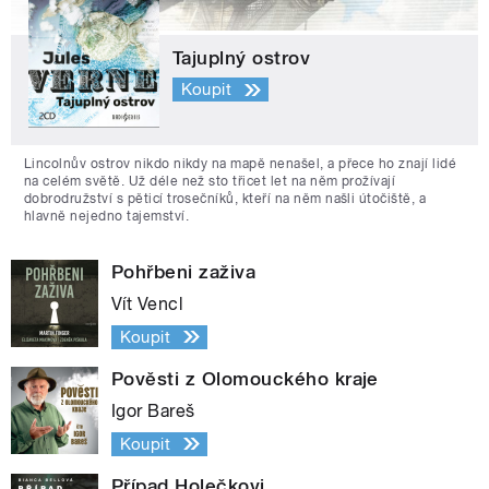
Tajuplný ostrov
Koupit
Lincolnův ostrov nikdo nikdy na mapě nenašel, a přece ho znají lidé
na celém světě. Už déle než sto třicet let na něm prožívají
dobrodružství s pěticí trosečníků, kteří na něm našli útočiště, a
hlavně nejedno tajemství.
Pohřbeni zaživa
Vít Vencl
Koupit
Pověsti z Olomouckého kraje
Igor Bareš
Koupit
Případ Holečkovi