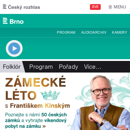
Přejít k hlavnímu obsahu
MENU
ŽIVĚ
PROGRAM
AUDIOARCHIV
KAMERY
Folklór
Program
Pořady
Více
…