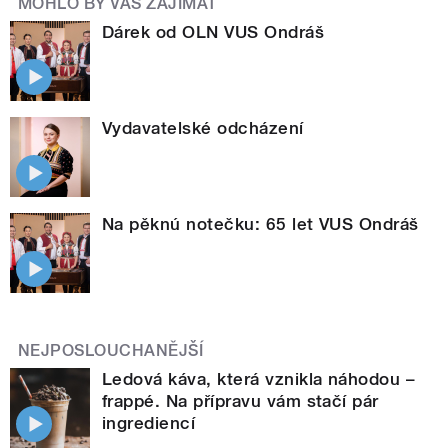
MOHLO BY VÁS ZAJÍMAT
Dárek od OLN VUS Ondráš
Vydavatelské odcházení
Na pěknú notečku: 65 let VUS Ondráš
NEJPOSLOUCHANĚJŠÍ
Ledová káva, která vznikla náhodou –
frappé. Na přípravu vám stačí pár
ingrediencí