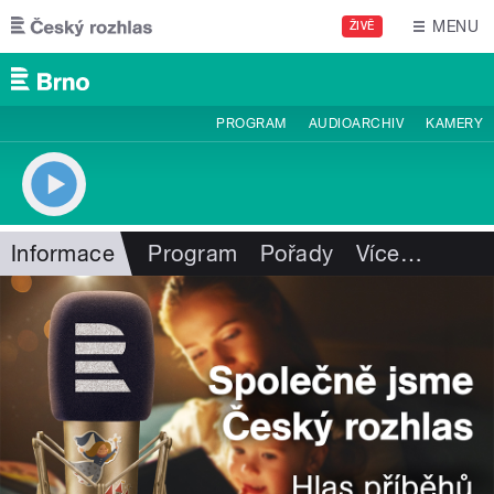
Přejít k hlavnímu obsahu
MENU
ŽIVĚ
PROGRAM
AUDIOARCHIV
KAMERY
Informace
Program
Pořady
Více
…