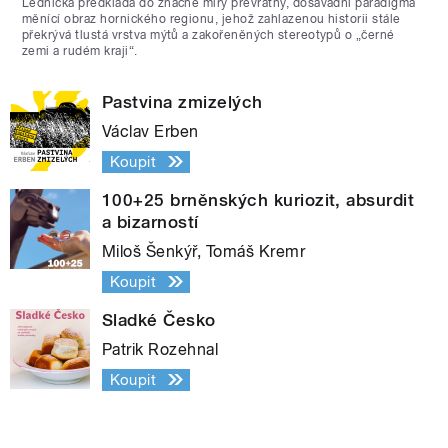
Lednická předkládá do značné míry převratný, dosavadní paradigma
měnící obraz hornického regionu, jehož zahlazenou historii stále
překrývá tlustá vrstva mýtů a zakořeněných stereotypů o „černé
zemi a rudém kraji“.
Pastvina zmizelých
Václav Erben
Koupit
100+25 brněnských kuriozit, absurdit
a bizarností
Miloš Šenkýř, Tomáš Kremr
Koupit
Sladké Česko
Patrik Rozehnal
Koupit