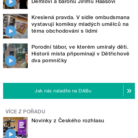
Demlovi a baronu Jiřímu Haasovi
Kreslená pravda. V sídle ombudsmana
vystavují komiksy mladých umělců na
téma obchodování s lidmi
Porodní tábor, ve kterém umíraly děti.
Historii místa připomínají v Dětřichově
dva pomníčky
Jak nás naladíte na DABu
VÍCE Z POŘADU
Novinky z Českého rozhlasu