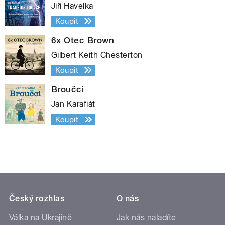
Jiří Havelka
Koupit
6x Otec Brown
Gilbert Keith Chesterton
Koupit
Broučci
Jan Karafiát
Koupit
Český rozhlas
O nás
Válka na Ukrajině
Jak nás naladíte