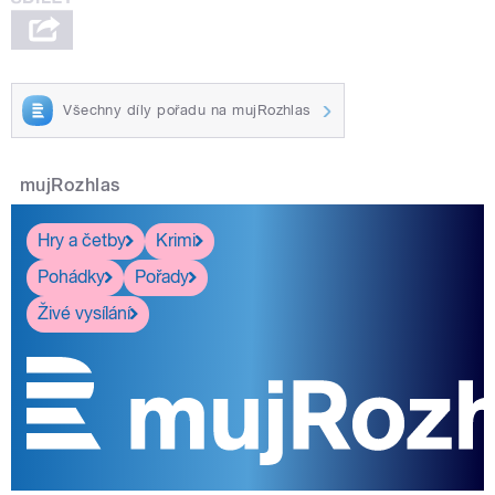
Všechny díly pořadu na mujRozhlas
mujRozhlas
Hry a četby
Krimi
Pohádky
Pořady
Živé vysílání