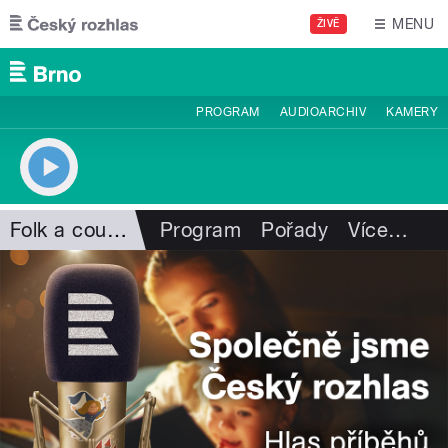
Přejít k hlavnímu obsahu
MENU
ŽIVĚ
PROGRAM
AUDIOARCHIV
KAMERY
Folk a country
Program
Pořady
Více
…