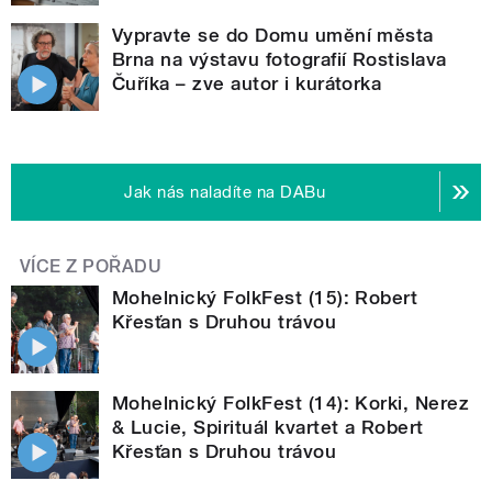
Vypravte se do Domu umění města
Brna na výstavu fotografií Rostislava
Čuříka – zve autor i kurátorka
Jak nás naladíte na DABu
VÍCE Z POŘADU
Mohelnický FolkFest (15): Robert
Křesťan s Druhou trávou
Mohelnický FolkFest (14): Korki, Nerez
& Lucie, Spirituál kvartet a Robert
Křesťan s Druhou trávou