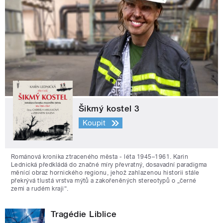
Šikmý kostel 3
Koupit
Románová kronika ztraceného města - léta 1945–1961. Karin
Lednická předkládá do značné míry převratný, dosavadní paradigma
měnící obraz hornického regionu, jehož zahlazenou historii stále
překrývá tlustá vrstva mýtů a zakořeněných stereotypů o „černé
zemi a rudém kraji“.
Tragédie Liblice