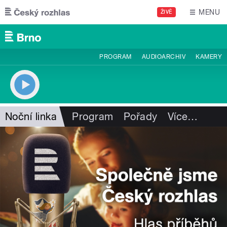
Přejít k hlavnímu obsahu
MENU
ŽIVĚ
PROGRAM
AUDIOARCHIV
KAMERY
Noční linka
Program
Pořady
Více
…