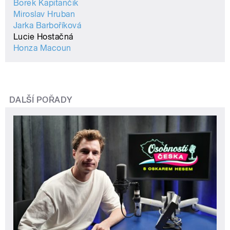
Borek Kapitančik
Miroslav Hruban
Jarka Barboříková
Lucie Hostačná
Honza Macoun
DALŠÍ POŘADY