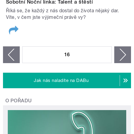
Sobotní Noční linka: Talent a štěstí
Říká se, že každý z nás dostal do života nějaký dar.
Víte, v čem jste výjimeční právě vy?
STRÁNKY
16
n
zí
Jak nás naladíte na DABu
O POŘADU