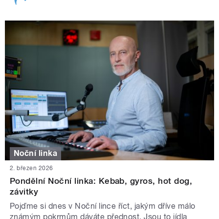
Noční linka
2. březen 2026
Pondělní Noční linka: Kebab, gyros, hot dog,
závitky
Pojďme si dnes v Noční lince říct, jakým dříve málo
známým pokrmům dáváte přednost. Jsou to jídla