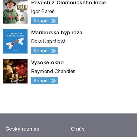
Pověsti z Olomouckého kraje
Igor Bareš
Koupit
Mariborská hypnóza
Dora Kaprálová
Koupit
Vysoké okno
Raymond Chandler
Koupit
Český rozhlas
O nás