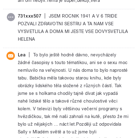
ani oni nebyli.Tema je super,dekuji,Vera
|
731xxx507
JSEM ROCNIK 1941 A V 6 TRIDE
POZVALI ZDRAVOTNI SESTRU A TA NAM VSE
VYSVETLILA A DOMA MI JESTE VSE DOVYSVETLILA
HELENA
|
Lea
To bylo ještě hodně dávno, nevycházely
žádné časopisy s touto tématikou, ani se o sexu moc
nemluvilo na veřejnosti. U nás doma to bylo naprosté
tabu. Babička měla takovou starou knihu, kde byly
obrázky lidského těla složené z různých částí. Tak
jsme se s holkama chodily tajně dívat jak vypadá
nahé lidské tělo a takové různé choulostivé věci
kolem. V televizi byly většinou večerní programy s
hvězdičkou, tak mě naši zahnali na kutě, přesto že mi
bylo už nějakých ... náct let.Později už odpovídala
Sally v Mladém světě a to už jsme byli