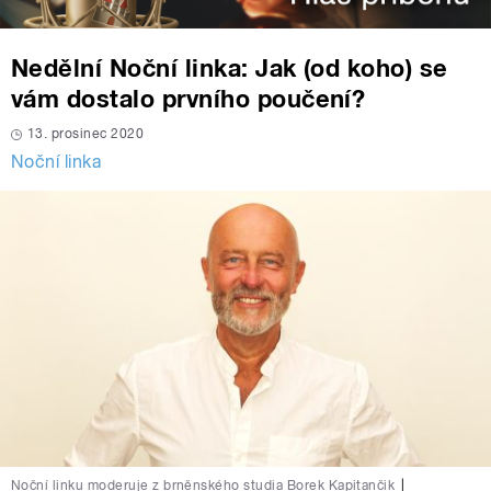
Nedělní Noční linka: Jak (od koho) se
vám dostalo prvního poučení?
13. prosinec 2020
Noční linka
Noční linku moderuje z brněnského studia Borek Kapitančik
|