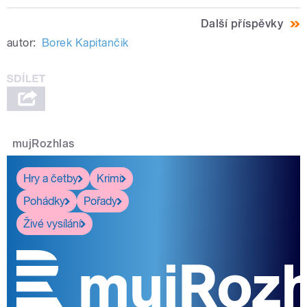
Další příspěvky
autor:
Borek Kapitančik
mujRozhlas
Hry a četby
Krimi
Pohádky
Pořady
Živé vysílání