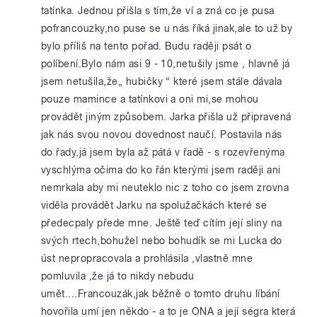
tatínka. Jednou přišla s tím,že ví a zná co je pusa
pofrancouzky,no puse se u nás říká jinak,ale to už by
bylo příliš na tento pořad. Budu raději psát o
políbení.Bylo nám asi 9 - 10,netušily jsme , hlavně já
jsem netušila,že„ hubičky “ které jsem stále dávala
pouze mamince a tatínkovi a oni mi,se mohou
provádět jiným způsobem. Jarka přišla už připravená
jak nás svou novou dovednost naučí. Postavila nás
do řady,já jsem byla až pátá v řadě - s rozevřenýma
vyschlýma očima do ko řán kterými jsem raději ani
nemrkala aby mi neuteklo nic z toho co jsem zrovna
viděla provádět Jarku na spolužačkách které se
předecpaly přede mne. Ještě teď cítím její sliny na
svých rtech,bohužel nebo bohudík se mi Lucka do
úst nepropracovala a prohlásila ,vlastně mne
pomluvila ,že já to nikdy nebudu
umět....Francouzák,jak běžně o tomto druhu líbání
hovořila umí jen někdo - a to je ONA a její ségra která