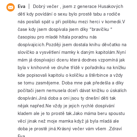
|
Eva
Dobrý večer , jsem z generace Husakových
dětí kdy povídání o sexu bylo prostě tabu a rodiče
nás posílali spát u při polibku mezi herci v komedii.V
čase kdy jsem dospívala jsem díky “bravíčku “
časopisu pro mladé hltala poradnu nás
dospívajicich.Později jsem dostala knihu děvčatko na
slovíčko a vysvětlení mamky k daným kapitolám.Nyní
mám já dospívajici dceru která dodnes vzpomíná jak
byla v knihovně ve druhe třídě v pořadníku na knížku
kde popisovali kapitolu o kolíčku a štěrbince a vždy
se tomu zasmějeme. Doba mne pak předešla a díky
počítači jsem nemusela dceři dávat knížku o úskalích
dospíváni.Jiná doba a oni jsou ty dnešní děti tak
nějak napřed.Ne vždy je jejich rychlé dospívání
kladem ale je to prostě tak.Jako máma beru spoustu
věcí jinak než moje mamka když já byla mladá ale
doba je prostě jiná.Krásný večer vám všem .Zdraví
Eva.