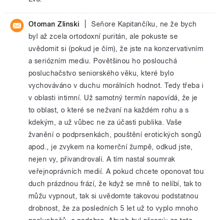
|
Otoman Zlinski
Seňore Kapitančíku, ne že bych
byl až zcela ortodoxní puritán, ale pokuste se
uvědomit si (pokud je čím), že jste na konzervativním
a seriózním mediu. Povětšinou ho poslouchá
posluchačstvo seniorského věku, které bylo
vychováváno v duchu morálních hodnot. Tedy třeba i
v oblasti intimní. Už samotný termín napovídá, že je
to oblast, o které se nežvaní na každém rohu a s
kdekým, a už vůbec ne za účasti publika. Vaše
žvanění o podprsenkách, pouštění erotických songů
apod., je zvykem na komerční žumpě, odkud jste,
nejen vy, přivandrovali. A tím nastal soumrak
veřejnoprávních medií. A pokud chcete oponovat tou
duch prázdnou frází, že když se mně to nelíbí, tak to
můžu vypnout, tak si uvědomte takovou podstatnou
drobnost, že za posledních 5 let už to vyplo mnoho