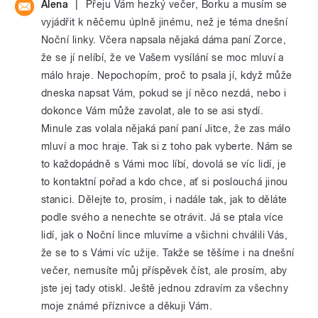
|
Alena
Přeju Vám hezký večer, Borku a musím se
vyjádřit k něčemu úplně jinému, než je téma dnešní
Noční linky. Včera napsala nějaká dáma paní Zorce,
že se jí nelíbí, že ve Vašem vysílání se moc mluví a
málo hraje. Nepochopím, proč to psala jí, když může
dneska napsat Vám, pokud se jí něco nezdá, nebo i
dokonce Vám může zavolat, ale to se asi stydí.
Minule zas volala nějaká paní paní Jitce, že zas málo
mluví a moc hraje. Tak si z toho pak vyberte. Nám se
to každopádně s Vámi moc líbí, dovolá se víc lidí, je
to kontaktní pořad a kdo chce, ať si poslouchá jinou
stanici. Dělejte to, prosím, i nadále tak, jak to děláte
podle svého a nenechte se otrávit. Já se ptala více
lidí, jak o Noční lince mluvíme a všichni chválili Vás,
že se to s Vámi víc užije. Takže se těšíme i na dnešní
večer, nemusíte můj příspěvek číst, ale prosím, aby
jste jej tady otiskl. Ještě jednou zdravím za všechny
moje známé příznivce a děkuji Vám.