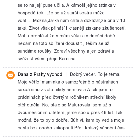
se to na její puse učila. A kámoši jejího tatínka v
hospodě řekli ,že se už starší sestra může
vdát.....Možná,Jarka nám chtěla dokázat,že ona v 10
také. Život však přináší i krásněji získané zkušeností.
Mohu prohlásit,že v mém věku a v dnešní době
nedám na toto sblížení dopustit , těším se až
sundáme roušky. Zdraví všechny a jen zdraví a
svěžest všem přeje Karolina.
|
Dana z Prahy východ
Dobrý večer. To je téma.
Moje věřící maminka o samozřejmě o nástrahách
sexuálního života nikdy nemluvila.A tak jsem o
prádninách před čtvrtým ročníkem střední školy
otěhotněla. No, stalo se Maturovala jsem už s
dvouměsíčním dítětem, jsme spolu přes 48 let. Tak
možná, že to bylo dobře. Bůh ví, kam by vedla moje
cesta bez onoho zakopnutí.Přeji krásný vánoční čas.