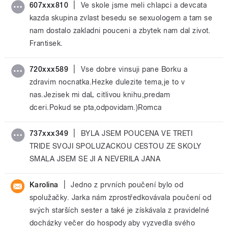
|
607xxx810
Ve skole jsme meli chlapci a devcata
kazda skupina zvlast besedu se sexuologem a tam se
nam dostalo zakladni pouceni a zbytek nam dal zivot.
Frantisek.
|
720xxx589
Vse dobre vinsuji pane Borku a
zdravim nocnatka.Hezke dulezite tema,je to v
nas.Jezisek mi daL citlivou knihu,predam
dceri.Pokud se pta,odpovidam.)Romca
|
737xxx349
BYLA JSEM POUCENA VE TRETI
TRIDE SVOJI SPOLUZACKOU CESTOU ZE SKOLY
SMALA JSEM SE JI A NEVERILA JANA
|
Karolina
Jedno z prvních poučení bylo od
spolužačky. Jarka nám zprostředkovávala poučení od
svých starších sester a také je získávala z pravidelné
docházky večer do hospody aby vyzvedla svého