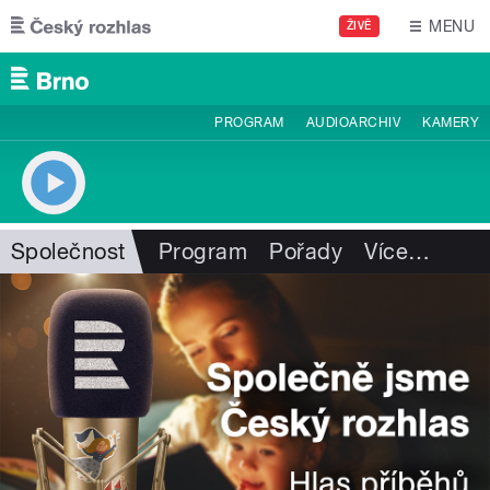
Přejít k hlavnímu obsahu
MENU
ŽIVĚ
PROGRAM
AUDIOARCHIV
KAMERY
Společnost
Program
Pořady
Více
…