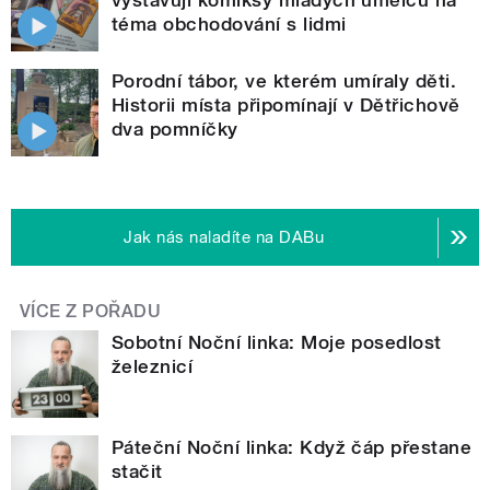
vystavují komiksy mladých umělců na
téma obchodování s lidmi
Porodní tábor, ve kterém umíraly děti.
Historii místa připomínají v Dětřichově
dva pomníčky
Jak nás naladíte na DABu
VÍCE Z POŘADU
Sobotní Noční linka: Moje posedlost
železnicí
Páteční Noční linka: Když čáp přestane
stačit