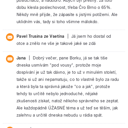
posluchačů, a nadobro. Abych byl přesný: za toto
dobu klesla poslechovost, třeba Čro Brno o 65%.
Někdy mně přijde, že zápasíte s jistými potížemi. Ale
uklidním vás, tady si toho všimne málokdo.
|
Pavel Trusina ze Vsetína
Já jsem ho dostal od
otce a znělo ne vše je takové jaké se zdá
|
Jana
Dobrý večer, pane Borku, já se tak tiše
dneska usmívám "pod vousy", protože moje
dospívání je už tak dávno, je to už v minulém století,
takže si už ani nepamatuju, co to vlastně bylo za radu
a která byla ta správná jakože "co a jak", protože
tehdy to určitě nebylo jednoduché, nějaké
zkušenosti získat, natož někoho správného se zeptat.
Ale každopádně ÚŽASNÉ téma a už teď se těším, jak
zalehnu a určitě dneska nebudu u rádia spát.