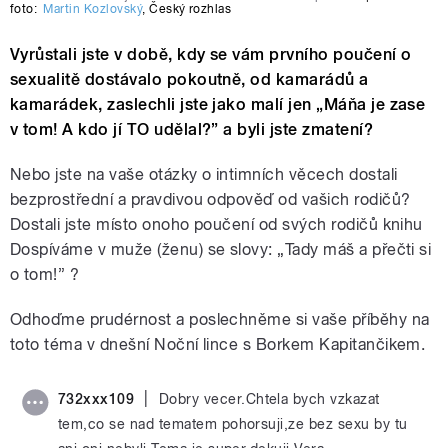
foto:
Martin Kozlovský
,
Český rozhlas
Vyrůstali jste v době, kdy se vám prvního poučení o
sexualitě dostávalo pokoutně, od kamarádů a
kamarádek, zaslechli jste jako malí jen „Máňa je zase
v tom! A kdo jí TO udělal?” a byli jste zmatení?
Nebo jste na vaše otázky o intimních věcech dostali
bezprostřední a pravdivou odpověď od vašich rodičů?
Dostali jste místo onoho poučení od svých rodičů knihu
Dospíváme v muže (ženu) se slovy: „Tady máš a přečti si
o tom!” ?
Odhoďme prudérnost a poslechněme si vaše příběhy na
toto téma v dnešní Noční lince s Borkem Kapitančikem.
|
732xxx109
Dobry vecer.Chtela bych vzkazat
tem,co se nad tematem pohorsuji,ze bez sexu by tu