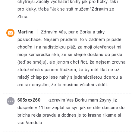
chytřejší.Začaly vycházet knihy jak pro holky. tak i
pro kluky, třeba "Jak se stát mužem"Zdravím ze
Zlína.
|
Martina
Zdravím Vás, pane Borku a taky
posluchače. Nejsem prudérní, to v žádném případě,
chodím i na nudistickou pláž, za moji otevřenost mi
moje kamarádka říká, že se stejně dostanu do pekla
(teď se směju), ale jenom chci říct, že nejsem zrovna
ztotožněná s panem Radkem, že by měl lítat ne už
mladý chlap po lese nahý s jedenáctiletou dcerou a
ani si nemyslím, že to musíme všichni vědět.
|
605xxx260
-zdravim Vas Borku mam 2syny jiz
dospele v 11l.se zeptal se syn jak se dite dostane do
bricha rekla pravdu a dodnes je to krasne rikame si
vse Vendula