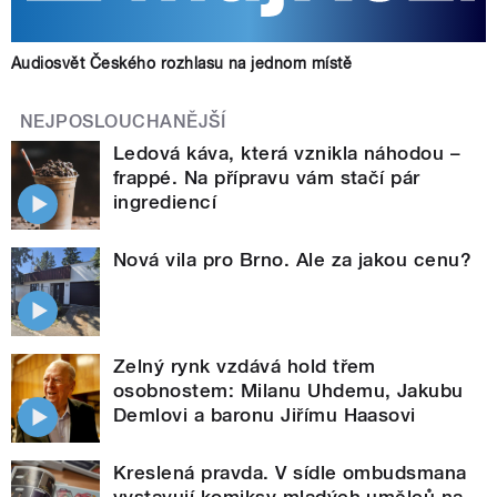
Audiosvět Českého rozhlasu na jednom místě
NEJPOSLOUCHANĚJŠÍ
Ledová káva, která vznikla náhodou –
frappé. Na přípravu vám stačí pár
ingrediencí
Nová vila pro Brno. Ale za jakou cenu?
Zelný rynk vzdává hold třem
osobnostem: Milanu Uhdemu, Jakubu
Demlovi a baronu Jiřímu Haasovi
Kreslená pravda. V sídle ombudsmana