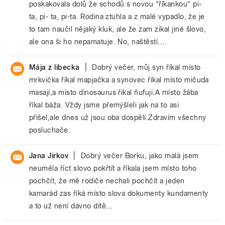
poskakovala dolů že schodů s novou "říkankou" pi-
ta, pi- ta, pi-ta. Rodina ztuhla a z malé vypadlo, že je
to tam naučil nějaký kluk, ale že zam zikal jiné šlovo,
ale ona ši ho nepamatuje. No, naštěstí....
|
Mája z libecka
Dobrý večer, můj syn říkal místo
mrkvička říkal mapjačka a synovec říkal místo mičuda
masají,a místo dinosaurus říkal ňufuji.A místo žába
říkal báža. Vždy jsme přemýšleli jak na to asi
přišel,ale dnes už jsou oba dospělí.Zdravím všechny
posluchače.
|
Jana Jirkov
Dobrý večer Borku, jako malá jsem
neuměla říct slovo pokřtít a říkala jsem místo toho
pochčít, že mě rodiče nechali pochčít a jeden
kamarád zas říká místo slova dokumenty kundamenty
a to už není dávno dítě...