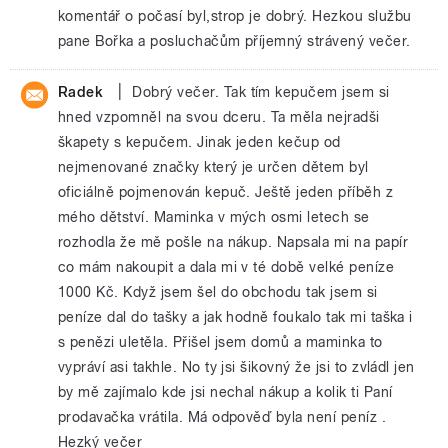
komentář o počasí byl,strop je dobrý. Hezkou službu
pane Bořka a posluchačům příjemný strávený večer.
|
Radek
Dobrý večer. Tak tím kepučem jsem si
hned vzpomněl na svou dceru. Ta měla nejradši
škapety s kepučem. Jinak jeden kečup od
nejmenované značky který je určen dětem byl
oficiálně pojmenován kepuč. Ještě jeden příběh z
mého dětství. Maminka v mých osmi letech se
rozhodla že mě pošle na nákup. Napsala mi na papír
co mám nakoupit a dala mi v té době velké peníze
1000 Kč. Když jsem šel do obchodu tak jsem si
peníze dal do tašky a jak hodně foukalo tak mi taška i
s penězi uletěla. Přišel jsem domů a maminka to
vypráví asi takhle. No ty jsi šikovný že jsi to zvládl jen
by mě zajímalo kde jsi nechal nákup a kolik ti Paní
prodavačka vrátila. Má odpověď byla není peníz .
Hezký večer