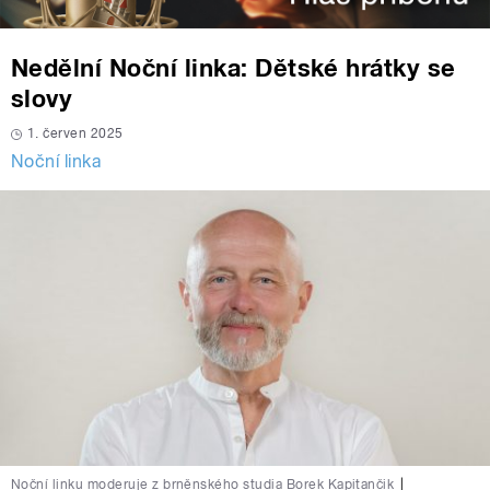
Nedělní Noční linka: Dětské hrátky se
slovy
1. červen 2025
Noční linka
Noční linku moderuje z brněnského studia Borek Kapitančik
|