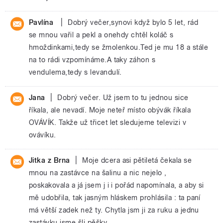
|
Pavlína
Dobrý večer,synovi když bylo 5 let, rád
se mnou vařil a pekl a onehdy chtěl koláč s
hmoždinkami,tedy se žmolenkou.Ted je mu 18 a stále
na to rádi vzpomínáme.A taky záhon s
vendulema,tedy s levandulí.
|
Jana
Dobrý večer. Už jsem to tu jednou sice
říkala, ale nevadí. Moje neteř místo obývák říkala
OVÁVÍK. Takže už třicet let sledujeme televizi v
ovávíku.
|
Jitka z Brna
Moje dcera asi pětiletá čekala se
mnou na zastávce na šalinu a nic nejelo ,
poskakovala a já jsem j i i pořád napomínala, a aby si
mě udobřila, tak jasným hláskem prohlásila : ta paní
má větší zadek než ty. Chytla jsm ji za ruku a jednu
zastávku jsme šli pěšky.