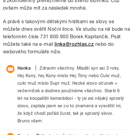
a zkomoleniny převezmeme do svého slovníku. Což
ovšem může mít za následek mnohé.
A právě s takovými dětskými hrátkami se slovy se
můžete dnes svěřit Noční lince. Ve studiu na ně bude na
telefonním čísle 731 800 900 Borek Kapitančik. Psát
můžete také na e-mail
linka@rozhlas.cz
nebo do
webového formuláře níže.
|
Hanka
Zdravím všechny. Mladší syn asi 3 roky.
Hej Kony, hej Kony místo Hej Tóny nebo Cukr muž,
cukr muž místo Supr muž. Hezké slovo očunek =
večerníček a dodnes používáme všechno. Starší 6
let na koupališti kamarádovi - ty jsi asi nějaký sprostý
slovo, zeptala jsem se co to znamená a vysvětlil mi,
že když chodí pořád čurat, tak je sprostý slovo.
Bruno všem.