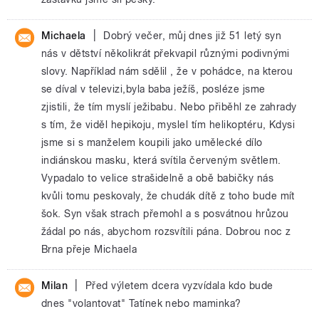
|
Michaela
Dobrý večer, můj dnes již 51 letý syn
nás v dětství několikrát překvapil různými podivnými
slovy. Například nám sdělil , že v pohádce, na kterou
se díval v televizi,byla baba ježíš, posléze jsme
zjistili, že tím myslí ježibabu. Nebo přiběhl ze zahrady
s tím, že viděl hepikoju, myslel tím helikoptéru, Kdysi
jsme si s manželem koupili jako umělecké dílo
indiánskou masku, která svítila červeným světlem.
Vypadalo to velice strašidelně a obě babičky nás
kvůli tomu peskovaly, že chudák dítě z toho bude mít
šok. Syn však strach přemohl a s posvátnou hrůzou
žádal po nás, abychom rozsvítili pána. Dobrou noc z
Brna přeje Michaela
|
Milan
Před výletem dcera vyzvídala kdo bude
dnes "volantovat" Tatínek nebo maminka?