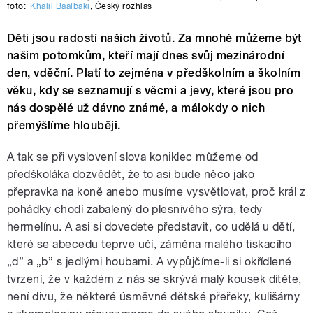
foto:
Khalil Baalbaki
,
Český rozhlas
Děti jsou radostí našich životů. Za mnohé můžeme být
našim potomkům, kteří mají dnes svůj mezinárodní
den, vděční. Platí to zejména v předškolním a školním
věku, kdy se seznamují s věcmi a jevy, které jsou pro
nás dospělé už dávno známé, a málokdy o nich
přemýšlíme hlouběji.
A tak se při vyslovení slova koniklec můžeme od
předškoláka dozvědět, že to asi bude něco jako
přepravka na koně anebo musíme vysvětlovat, proč král z
pohádky chodí zabalený do plesnivého sýra, tedy
hermelínu. A asi si dovedete představit, co udělá u dětí,
které se abecedu teprve učí, záměna malého tiskacího
„d” a „b” s jedlými houbami. A vypůjčíme-li si okřídlené
tvrzení, že v každém z nás se skrývá malý kousek dítěte,
není divu, že některé úsměvné dětské přeřeky, kulišárny