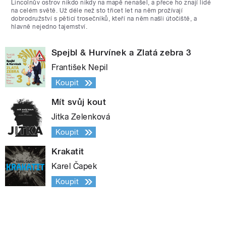
Lincolnův ostrov nikdo nikdy na mapě nenašel, a přece ho znají lidé
na celém světě. Už déle než sto třicet let na něm prožívají
dobrodružství s pěticí trosečníků, kteří na něm našli útočiště, a
hlavně nejedno tajemství.
Spejbl & Hurvínek a Zlatá zebra 3
František Nepil
Koupit
Mít svůj kout
Jitka Zelenková
Koupit
Krakatit
Karel Čapek
Koupit