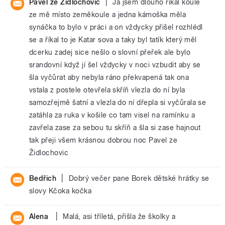
|
Pavel ze Židlochovic
Já jsem dlouho říkal koule
ze mě místo zeměkoule a jedna kámoška měla
synáčka to bylo v práci a on vždycky přišel rozhlédl
se a říkal to je Katar sova a taky byl tatík který měl
dcerku zadej sice nešlo o slovní přeřek ale bylo
srandovní když jí šel vždycky v noci vzbudit aby se
šla vyčůrat aby nebyla ráno překvapená tak ona
vstala z postele otevřela skříň vlezla do ní byla
samozřejmě šatní a vlezla do ní dřepla si vyčůrala se
zatáhla za ruka v košile co tam visel na ramínku a
zavřela zase za sebou tu skříň a šla si zase hajnout
tak přeji všem krásnou dobrou noc Pavel ze
Židlochovic
|
Bedřich
Dobrý večer pane Borek dětské hrátky se
slovy Kčoka kočka
|
Alena
Malá, asi tříletá, přišla že školky a