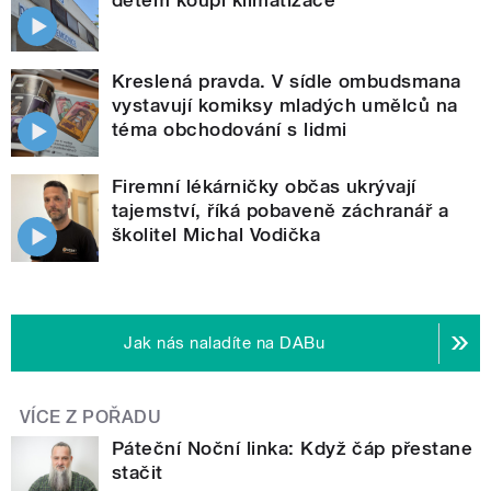
dětem koupí klimatizace
Kreslená pravda. V sídle ombudsmana
vystavují komiksy mladých umělců na
téma obchodování s lidmi
Firemní lékárničky občas ukrývají
tajemství, říká pobaveně záchranář a
školitel Michal Vodička
Jak nás naladíte na DABu
VÍCE Z POŘADU
Páteční Noční linka: Když čáp přestane
stačit