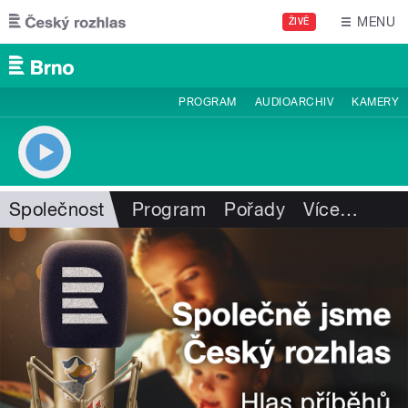
Přejít k hlavnímu obsahu
MENU
ŽIVĚ
PROGRAM
AUDIOARCHIV
KAMERY
Společnost
Program
Pořady
Více
…