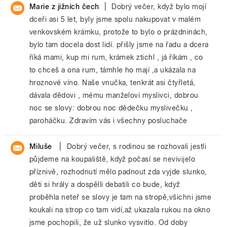
|
Marie z jižních čech
Dobrý večer, když bylo mojí
dceři asi 5 let, byly jsme spolu nakupovat v malém
venkovském krámku, protože to bylo o prázdninách,
bylo tam docela dost lidí. přišly jsme na řadu a dcera
říká mami, kup mi rum, krámek ztichl , já říkám , co
to chceš a ona rum, támhle ho mají ,a ukázala na
hroznové víno. Naše vnučka, tenkrát asi čtyřletá,
dávala dědovi , mému manželovi myslivci, dobrou
noc se slovy: dobrou noc dědečku myslivečku ,
paroháčku. Zdravím vás i všechny posluchače
|
Miluše
Dobrý večer, s rodinou se rozhovali jestli
půjdeme na koupaliště, když počasí se nevivijelo
příznivě, rozhodnutí mělo padnout zda vyjde slunko,
děti si hrály a dospělli debatili co bude, když
proběhla neteř se slovy je tam na stropě,všichni jsme
koukali na strop co tam vidí,až ukazala rukou na okno
jsme pochopili, že už slunko vysvitlo. Od doby