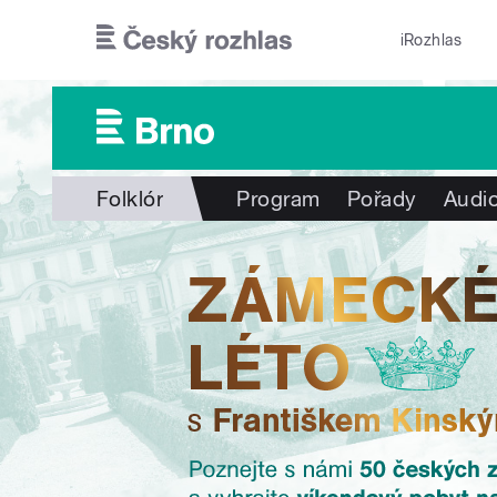
Přejít k hlavnímu obsahu
iRozhlas
Folklór
Program
Pořady
Audio