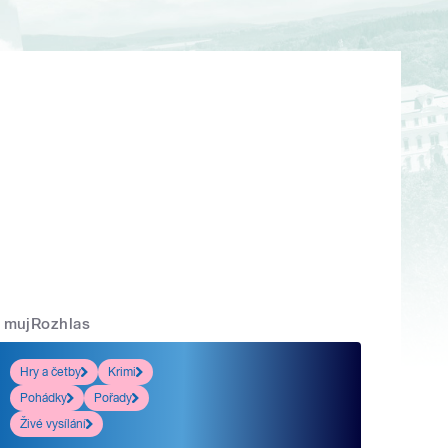
mujRozhlas
Hry a četby
Krimi
Pohádky
Pořady
Živé vysílání