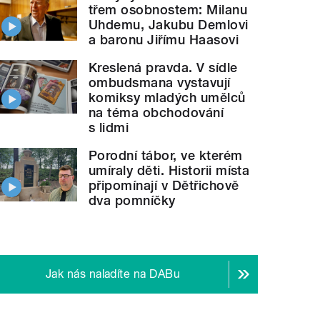
třem osobnostem: Milanu
Uhdemu, Jakubu Demlovi
a baronu Jiřímu Haasovi
Kreslená pravda. V sídle
ombudsmana vystavují
komiksy mladých umělců
na téma obchodování
s lidmi
Porodní tábor, ve kterém
umíraly děti. Historii místa
připomínají v Dětřichově
dva pomníčky
Jak nás naladíte na DABu