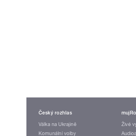
Český rozhlas
mujRo
Válka na Ukrajině
Živé v
Komunální volby
Audioa