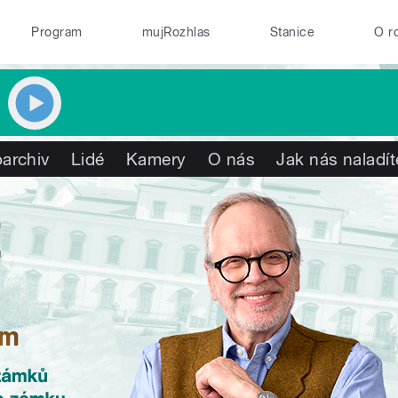
Program
mujRozhlas
Stanice
O r
archiv
Lidé
Kamery
O nás
Jak nás naladít