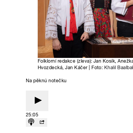
Folklorní redakce (zleva): Jan Kosík, Anežk
Hvozdecká, Jan Káčer | Foto:
Khalil Baalba
Na pěknú notečku
25:05