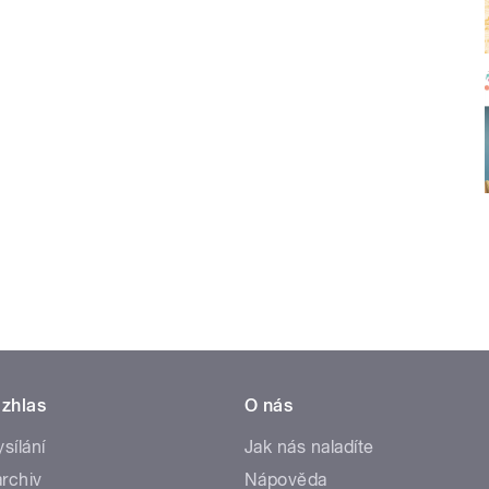
zhlas
O nás
ysílání
Jak nás naladíte
rchiv
Nápověda