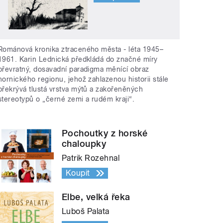
Románová kronika ztraceného města - léta 1945–
1961. Karin Lednická předkládá do značné míry
převratný, dosavadní paradigma měnící obraz
hornického regionu, jehož zahlazenou historii stále
překrývá tlustá vrstva mýtů a zakořeněných
stereotypů o „černé zemi a rudém kraji“.
Pochoutky z horské
chaloupky
Patrik Rozehnal
Koupit
Elbe, velká řeka
Luboš Palata