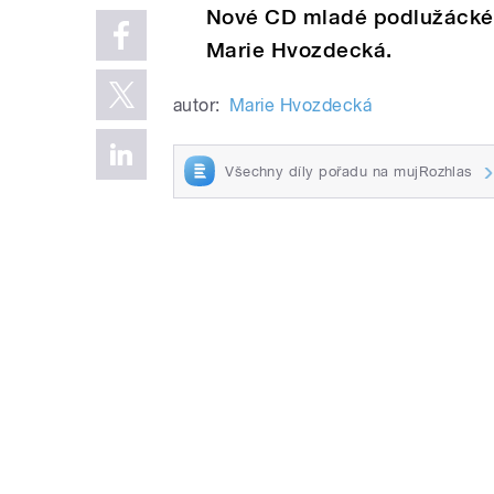
Nové CD mladé podlužácké 
Marie Hvozdecká.
autor:
Marie Hvozdecká
Všechny díly pořadu na mujRozhlas