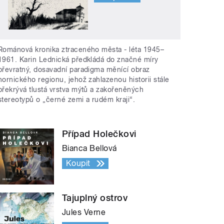
Románová kronika ztraceného města - léta 1945–
1961. Karin Lednická předkládá do značné míry
převratný, dosavadní paradigma měnící obraz
hornického regionu, jehož zahlazenou historii stále
překrývá tlustá vrstva mýtů a zakořeněných
stereotypů o „černé zemi a rudém kraji“.
Případ Holečkovi
Bianca Bellová
Koupit
Tajuplný ostrov
Jules Verne