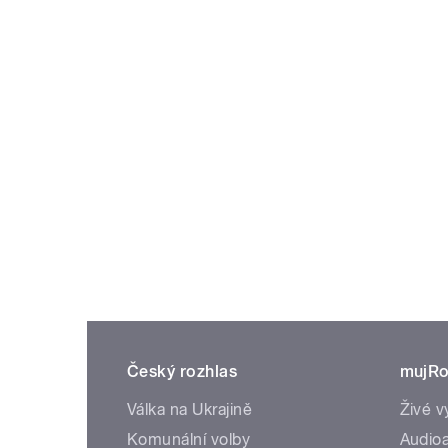
Český rozhlas
mujRo
Válka na Ukrajině
Živé v
Komunální volby
Audioa