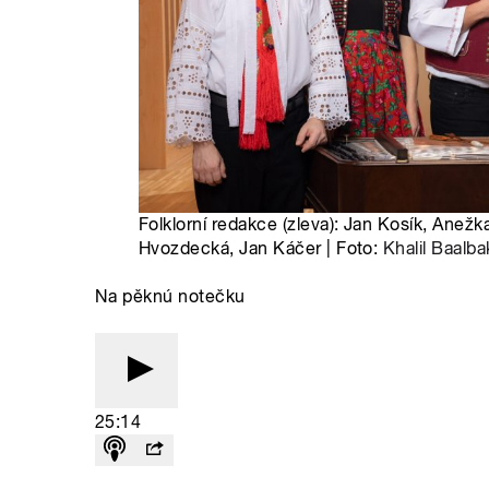
Folklorní redakce (zleva): Jan Kosík, Anežk
Hvozdecká, Jan Káčer | Foto:
Khalil Baalba
Na pěknú notečku
25:14