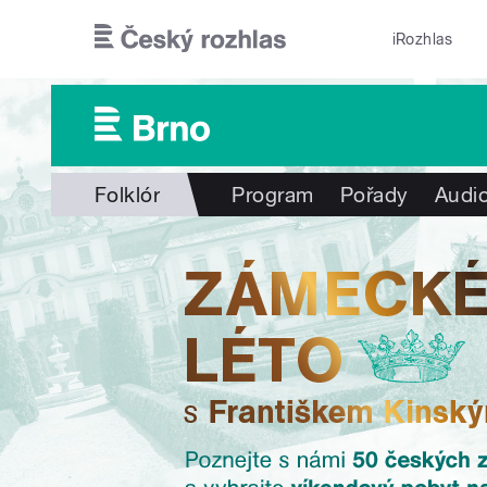
Přejít k hlavnímu obsahu
iRozhlas
Folklór
Program
Pořady
Audio