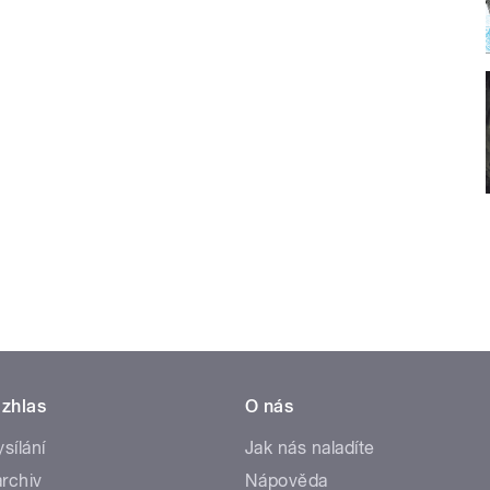
zhlas
O nás
ysílání
Jak nás naladíte
rchiv
Nápověda