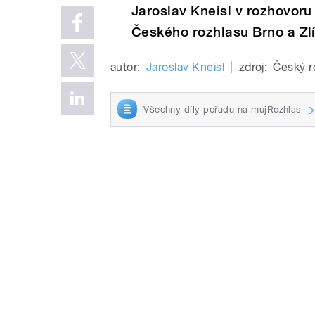
Jaroslav Kneisl v rozhovoru
Českého rozhlasu Brno a Zl
autor:
Jaroslav Kneisl
|
zdroj:
Český r
Všechny díly pořadu na mujRozhlas