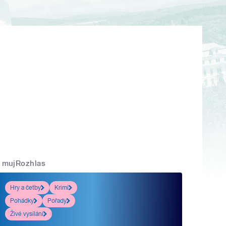
mujRozhlas
Hry a četby
Krimi
Pohádky
Pořady
Živé vysílání