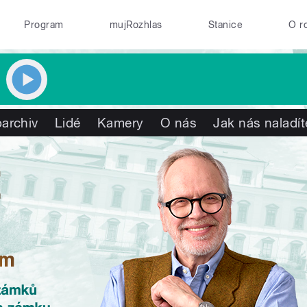
Program
mujRozhlas
Stanice
O r
archiv
Lidé
Kamery
O nás
Jak nás naladít