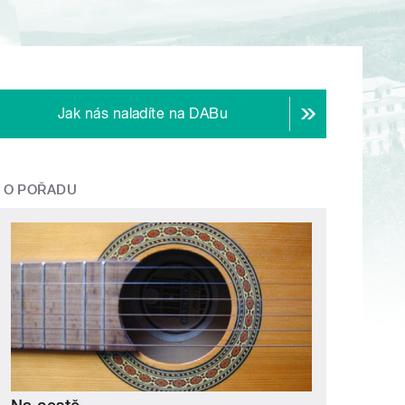
Jak nás naladíte na DABu
O POŘADU