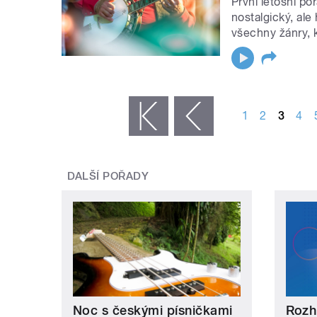
První letošní po
nostalgický, ale
všechny žánry, 
STRÁNKY
1
2
3
4
« první
‹ předchozí
DALŠÍ POŘADY
Noc s českými písničkami
Rozh