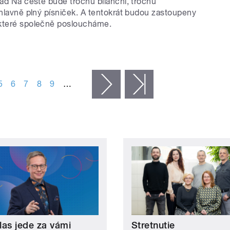
řad Na cestě bude trochu bilanční, trochu
 hlavně plný písniček. A tentokrát budou zastoupeny
které společně posloucháme.
5
6
7
8
9
…
následující ›
poslední »
las jede za vámi
Stretnutie