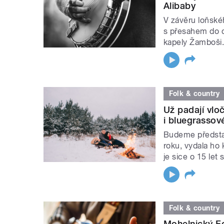
Alibaby
V závěru loňské
s přesahem do d
kapely Žamboši.
Folk & country
Už padají vlo
i bluegrassov
Budeme představ
roku, vydala ho
je sice o 15 let s
Folk & country
Mohelnický Fo