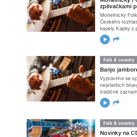
zpěvačkami p
Mohelnický Folk
Českého rozhla
kapely Kapky z 
Folk & country
Banjo jambore
Vypravíme se sp
nejstarších blue
tradičně zazna
Folk & country
Novinky na C