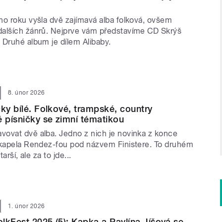
ho roku vyšla dvě zajímavá alba folková, ovšem
alších žánrů. Nejprve vám představíme CD Skrýš
 Druhé album je dílem Alibaby.
8. únor 2026
čky bílé. Folkové, trampské, country
é písničky se zimní tématikou
ovat dvě alba. Jedno z nich je novinka z konce
 kapela Rendez-fou pod názvem Finistere. To druhém
tarší, ale za to jde...
1. únor 2026
lkFest 2025 (5): Kapka a Pavlína Jíšová se