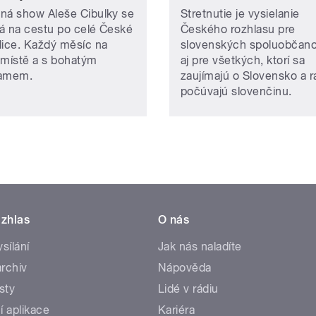
ná show Aleše Cibulky se
Stretnutie je vysielanie
á na cestu po celé České
Českého rozhlasu pre
lice. Každý měsíc na
slovenských spoluobčanov
 místě a s bohatým
aj pre všetkých, ktorí sa
ramem.
zaujímajú o Slovensko a r
počúvajú slovenčinu.
zhlas
O nás
ysílání
Jak nás naladíte
rchiv
Nápověda
sty
Lidé v rádiu
í aplikace
Kariéra