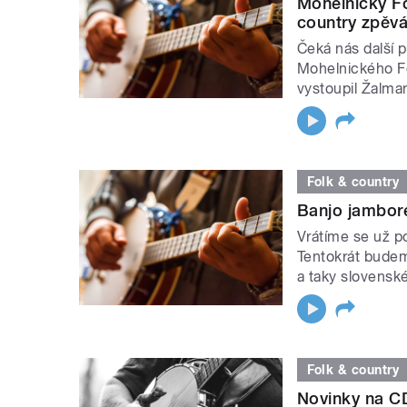
Mohelnický Fo
country zpěvá
Čeká nás další 
Mohelnického Fo
vystoupil Žalman
Folk & country
Banjo jambore
Vrátíme se už p
Tentokrát budem
a taky slovensk
Folk & country
Novinky na CD