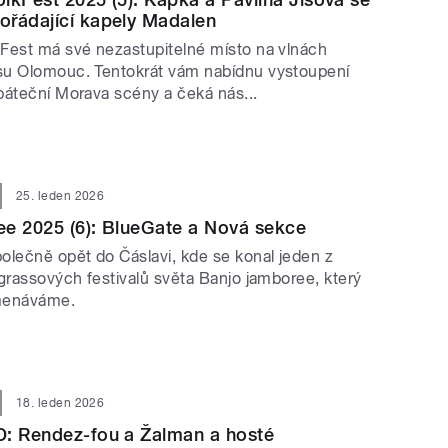
ořádající kapely Madalen
Fest má své nezastupitelné místo na vlnách
su Olomouc. Tentokrát vám nabídnu vystoupení
páteční Morava scény a čeká nás...
25. leden 2026
e 2025 (6): BlueGate a Nová sekce
olečně opět do Čáslavi, kde se konal jeden z
grassových festivalů světa Banjo jamboree, který
menáváme.
18. leden 2026
D: Rendez-fou a Žalman a hosté