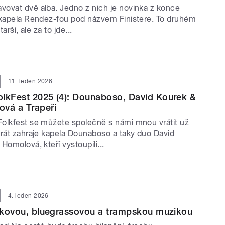
ovat dvě alba. Jedno z nich je novinka z konce
 kapela Rendez-fou pod názvem Finistere. To druhém
tarší, ale za to jde...
11. leden 2026
lkFest 2025 (4): Dounaboso, David Kourek &
ová a Trapeři
olkfest se můžete společně s námi mnou vrátit už
krát zahraje kapela Dounaboso a taky duo David
Homolová, kteří vystoupili...
4. leden 2026
olkovou, bluegrassovou a trampskou muzikou