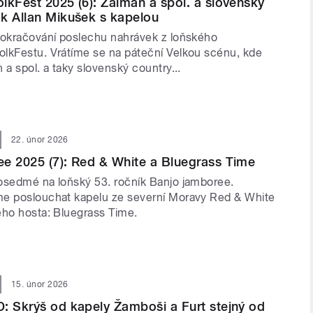
lkFest 2025 (6): Žalman a spol. a slovenský
k Allan Mikušek s kapelou
pokračování poslechu nahrávek z loňského
lkFestu. Vrátíme se na páteční Velkou scénu, kde
 a spol. a taky slovenský country...
22. únor 2026
e 2025 (7): Red & White a Bluegrass Time
osedmé na loňský 53. ročník Banjo jamboree.
e poslouchat kapelu ze severní Moravy Red & White
ého hosta: Bluegrass Time.
15. únor 2026
: Skrýš od kapely Žamboši a Furt stejný od