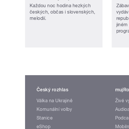
Každou noc hodina hezkých
Zábav
českých, občas i slovenských,
vydáv
melodií.
repub
jiném
prog
Český rozhlas
mujRo
Válka na Ukrajině
Živé v
Komunální volby
Audioa
Stanice
Podca
eShop
Mobiln