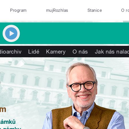
Program
mujRozhlas
Stanice
O r
ioarchiv
Lidé
Kamery
O nás
Jak nás nalad