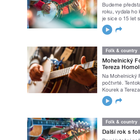
Budeme představ
roku, vydala ho
je sice o 15 let s
Folk & country
Mohelnický Fo
Tereza Homol
Na Mohelnický F
počtvrté. Tento
Kourek a Tereza 
Folk & country
Další rok s f