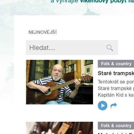
NEJNOVĚJŠÍ
Folk & country
Staré trampsk
Tentokrát se po
Staré trampské p
Kapitán Kid s k
Folk & country