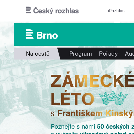
Přejít k hlavnímu obsahu
iRozhlas
Na cestě
Program
Pořady
Aud