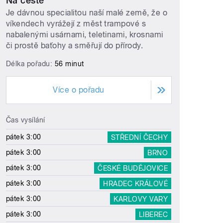
Na cestě
Je dávnou specialitou naší malé země, že o
víkendech vyrážejí z měst trampové s
nabalenými usárnami, teletinami, krosnami
či prostě baťohy a směřují do přírody.
Délka pořadu:
56 minut
Více o pořadu
Čas vysílání
pátek 3:00
STŘEDNÍ ČECHY
pátek 3:00
BRNO
pátek 3:00
ČESKÉ BUDĚJOVICE
pátek 3:00
HRADEC KRÁLOVÉ
pátek 3:00
KARLOVY VARY
pátek 3:00
LIBEREC