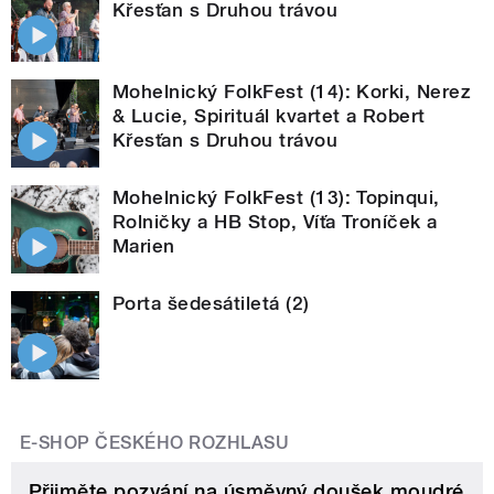
Křesťan s Druhou trávou
Mohelnický FolkFest (14): Korki, Nerez
& Lucie, Spirituál kvartet a Robert
Křesťan s Druhou trávou
Mohelnický FolkFest (13): Topinqui,
Rolničky a HB Stop, Víťa Troníček a
Marien
Porta šedesátiletá (2)
E-SHOP ČESKÉHO ROZHLASU
Přijměte pozvání na úsměvný doušek moudré