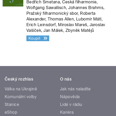
Bedřich Smetana, Česká filharmonie,
Wolfgang Sawallisch, Johannes Brahms,
Pražský filharmonický sbor, Roberta
Alexander, Thomas Allen, Lubomír Mátl,
Erich Leinsdorf, Miroslav Mareš, Jaroslav
Vašíček, Jan Málek, Zbyněk Matějů
Koupit
Český rozhlas
O nás
Válka na Ukrajině
Jak nás naladíte
Komunální volby
Nápověda
Stanice
Lidé v rádiu
eShop
Kariéra