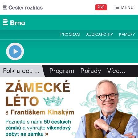
Přejít k hlavnímu obsahu
MENU
ŽIVĚ
PROGRAM
AUDIOARCHIV
KAMERY
Folk a country
Program
Pořady
Více
…