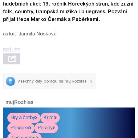
hudebních akcí: 19. ročník Horeckých strun, kde zazní
folk, country, trampská muzika i bluegrass. Pozvání
přijal třeba Marko Čermák s Paběrkami.
autor:
Jarmila Nosková
Všechny díly pořadu na mujRozhlas
mujRozhlas
Hry a četby
Krimi
Pohádky
Pořady
Živé vysílání