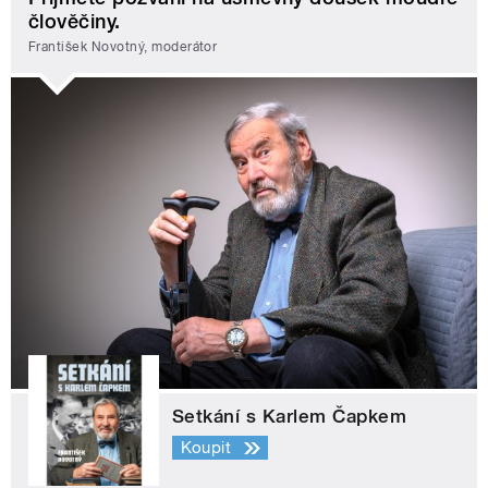
člověčiny.
František Novotný, moderátor
Setkání s Karlem Čapkem
Koupit