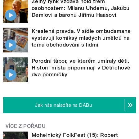
Zelný rynk vzdává hold třem
osobnostem: Milanu Uhdemu, Jakubu
Demlovi a baronu Jiřímu Haasovi
Kreslená pravda. V sídle ombudsmana
vystavují komiksy mladých umělců na
téma obchodování s lidmi
Porodní tábor, ve kterém umíraly děti.
Historii místa připomínají v Dětřichově
dva pomníčky
Jak nás naladíte na DABu
VÍCE Z POŘADU
Mohelnický FolkFest (15): Robert