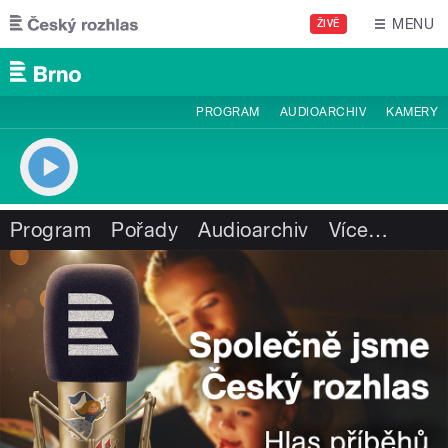
Přejít k hlavnímu obsahu
MENU
ŽIVĚ
PROGRAM
AUDIOARCHIV
KAMERY
Program
Pořady
Audioarchiv
Více
…