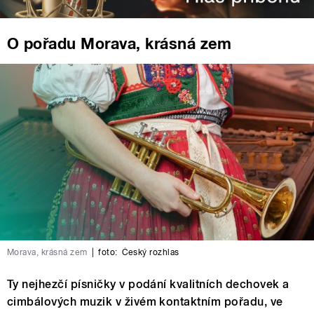
O pořadu Morava, krásná zem
Morava, krásná zem
|
foto:
Český rozhlas
Ty nejhezčí písničky v podání kvalitních dechovek a
cimbálových muzik v živém kontaktním pořadu, ve