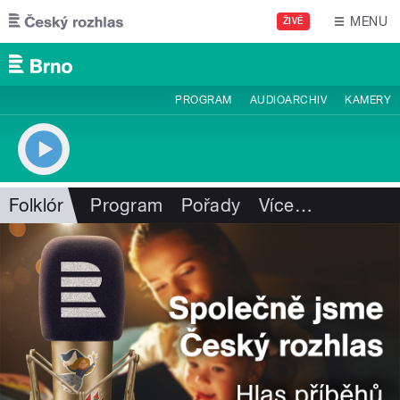
Přejít k hlavnímu obsahu
MENU
ŽIVĚ
PROGRAM
AUDIOARCHIV
KAMERY
Folklór
Program
Pořady
Více
…