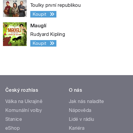
Toulky první republikou
Koupit
Mauglí
Rudyard Kipling
Koupit
Český rozhlas
O nás
Válka na Ukrajině
Jak nás naladíte
Komunální volby
Nápověda
Stanice
Lidé v rádiu
eShop
Kariéra