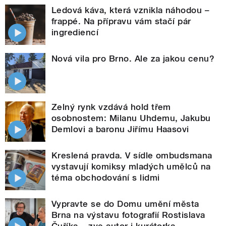
Ledová káva, která vznikla náhodou –
frappé. Na přípravu vám stačí pár
ingrediencí
Nová vila pro Brno. Ale za jakou cenu?
Zelný rynk vzdává hold třem
osobnostem: Milanu Uhdemu, Jakubu
Demlovi a baronu Jiřímu Haasovi
Kreslená pravda. V sídle ombudsmana
vystavují komiksy mladých umělců na
téma obchodování s lidmi
Vypravte se do Domu umění města
Brna na výstavu fotografií Rostislava
Čuříka – zve autor i kurátorka