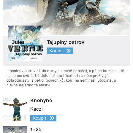
Tajuplný ostrov
Koupit
Lincolnův ostrov nikdo nikdy na mapě nenašel, a přece ho znají lidé
na celém světě. Už déle než sto třicet let na něm prožívají
dobrodružství s pěticí trosečníků, kteří na něm našli útočiště, a
hlavně nejedno tajemství.
Kněhyně
Kaczi
Koupit
1-25