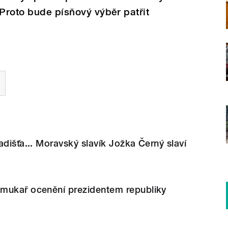
 Proto bude písňový výběr patřit
adišťa... Moravský slavík Jožka Černý slaví
mukař ocenění prezidentem republiky