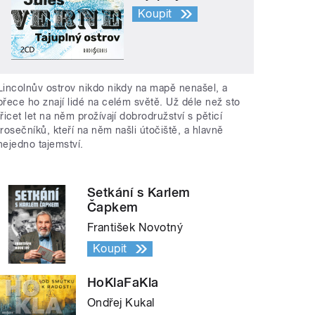
Koupit
Lincolnův ostrov nikdo nikdy na mapě nenašel, a
přece ho znají lidé na celém světě. Už déle než sto
třicet let na něm prožívají dobrodružství s pěticí
trosečníků, kteří na něm našli útočiště, a hlavně
nejedno tajemství.
Setkání s Karlem
Čapkem
František Novotný
Koupit
HoKlaFaKla
Ondřej Kukal