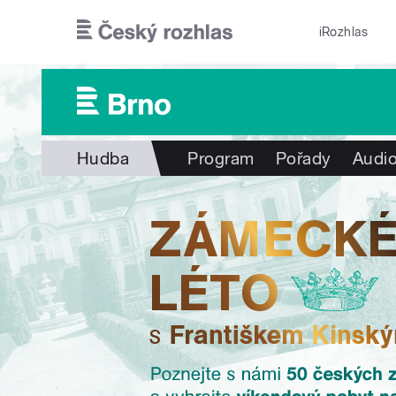
Přejít k hlavnímu obsahu
iRozhlas
Hudba
Program
Pořady
Audio