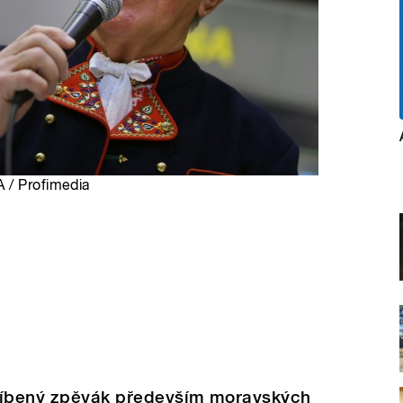
 / Profimedia
blíbený zpěvák především moravských