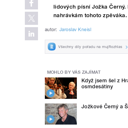
lidových písní Jožka Černý.
nahrávkám tohoto zpěváka.
autor:
Jaroslav Kneisl
Všechny díly pořadu na mujRozhlas
MOHLO BY VÁS ZAJÍMAT
Když jsem šel z Hr
osmdesátiny
Jožkové Černý a Š