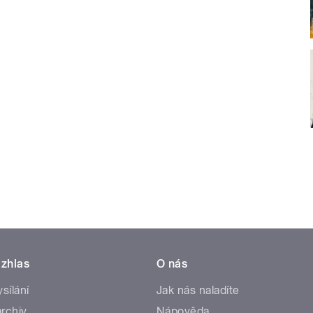
zhlas
O nás
ysílání
Jak nás naladíte
rchiv
Nápověda