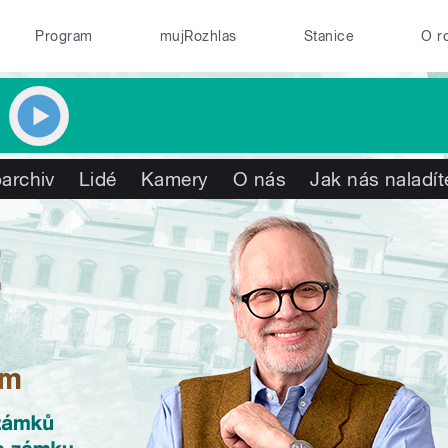
Program
mujRozhlas
Stanice
O r
archiv
Lidé
Kamery
O nás
Jak nás naladít