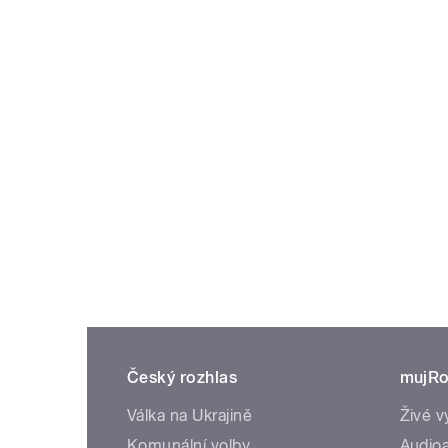
Český rozhlas
mujRo
Válka na Ukrajině
Živé v
Komunální volby
Audioa