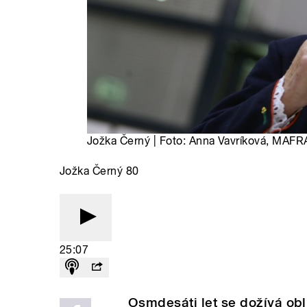
Jožka Černý | Foto: Anna Vavríková, MAFRA
Jožka Černý 80
25:07
Osmdesáti let se dožívá o