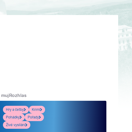
mujRozhlas
Hry a četby
Krimi
Pohádky
Pořady
Živé vysílání