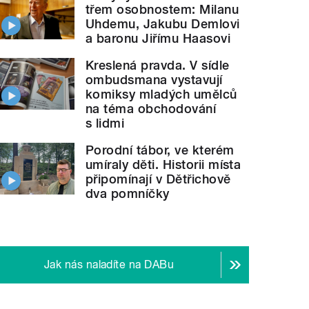
třem osobnostem: Milanu
Uhdemu, Jakubu Demlovi
a baronu Jiřímu Haasovi
Kreslená pravda. V sídle
ombudsmana vystavují
komiksy mladých umělců
na téma obchodování
s lidmi
Porodní tábor, ve kterém
umíraly děti. Historii místa
připomínají v Dětřichově
dva pomníčky
Jak nás naladíte na DABu