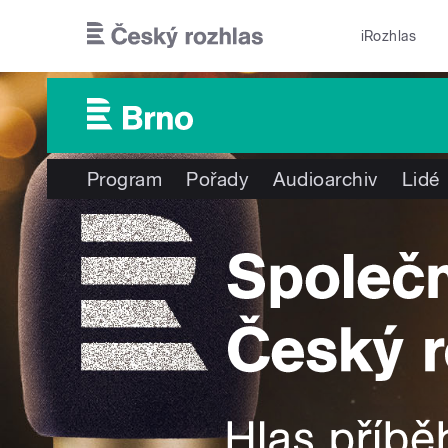
Přejít k hlavnímu obsahu
iRozhlas
Program
Pořady
Audioarchiv
Lidé