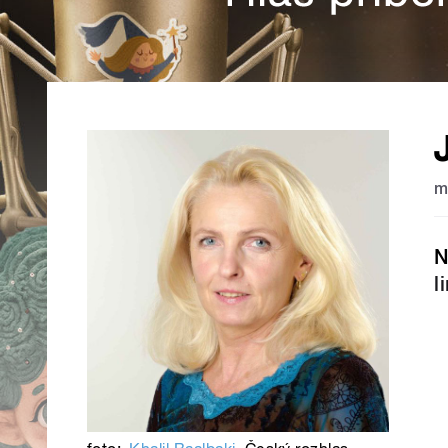
m
N
l