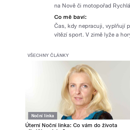
na Nově či motopořad Rychlá
Co mě baví:
Čas, kdy nepracuji, vyplňují p
vítězí sport. V zimě lyže a ho
VŠECHNY ČLÁNKY
Noční linka
Úterní Noční linka: Co vám do života