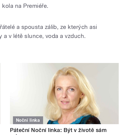
 kola na Premiéře.
řátelé a spousta zálib, ze kterých asi
ry a v létě slunce, voda a vzduch.
Noční linka
Páteční Noční linka: Být v životě sám