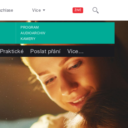
ozhlase
Více
ŽIVĚ
PROGRAM
AUDIOARCHIV
KAMERY
Praktické
Poslat přání
Více
…