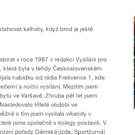
tahovat kalhoty, když brod je ještě
sbírat v roce 1987 v redakci Vysílání pro
í, která byla v tehdy Československém
řijala nabídku od rádia Frekvence 1, kde
ečerní a noční vysílání. Mezitím jsem
bytu ve Varšavě. Zhruba pět let jsem
 Následovalo tříleté období ve
ěžně s tím jsem vysílala víkendy v
teré jsme společně s kolegy postavili. V
levizní pořady Dámská jízda, Sportžurnál