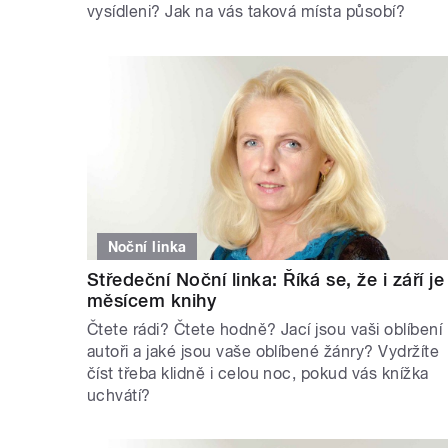
vysídleni? Jak na vás taková místa působí?
Noční linka
Středeční Noční linka: Říká se, že i září je
měsícem knihy
Čtete rádi? Čtete hodně? Jací jsou vaši oblíbení
autoři a jaké jsou vaše oblíbené žánry? Vydržíte
číst třeba klidně i celou noc, pokud vás knížka
uchvátí?