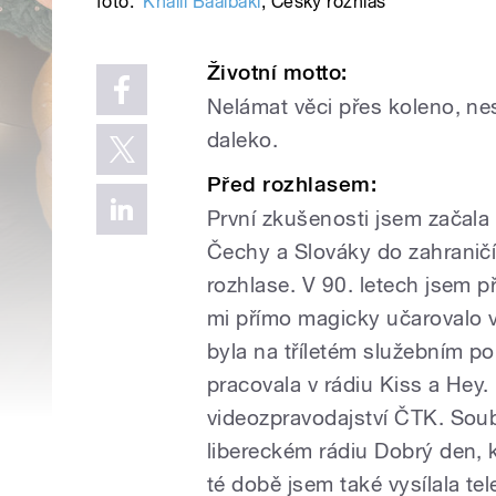
foto:
Khalil Baalbaki
,
Český rozhlas
Životní motto:
Nelámat věci přes koleno, nes
daleko.
Před rozhlasem:
První zkušenosti jsem začala 
Čechy a Slováky do zahranič
rozhlase. V 90. letech jsem p
mi přímo magicky učarovalo v
byla na tříletém služebním po
pracovala v rádiu Kiss a Hey.
videozpravodajství ČTK. Soub
libereckém rádiu Dobrý den, k
té době jsem také vysílala te