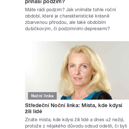
přináší podzim?
Máte rádi podzim? Jak vnímáte tohle roční
období, které je charakteristické krásně
zbarvenou přírodou, ale také obdobím
dušičkovým, či podzimními depresemi?
Noční linka
Středeční Noční linka: Místa, kde kdysi
žili lidé
Znáte místa, kde kdysi žili lidé a dnes už nežijí,
protože z nějakého důvodu odsud odešli, či byli