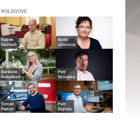
KOLEGOVÉ
Radek
Soňa
Duchoň
Jindrová
Barbora
Petr
Kvapilová
Sznapka
Tomáš
Petr
Pancíř
Zajíček