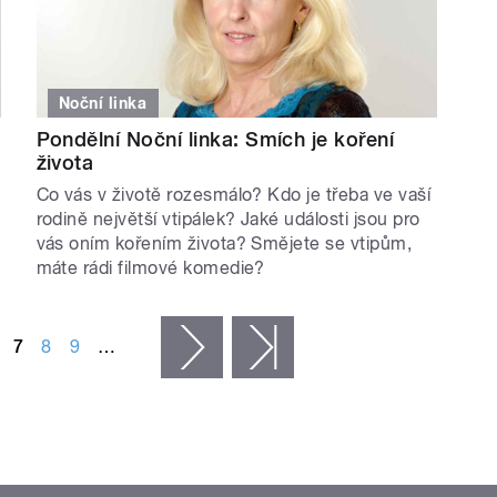
Noční linka
Pondělní Noční linka: Smích je koření
života
Co vás v životě rozesmálo? Kdo je třeba ve vaší
rodině největší vtipálek? Jaké události jsou pro
vás oním kořením života? Smějete se vtipům,
máte rádi filmové komedie?
7
8
9
…
následující ›
poslední »