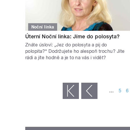
Noční linka
Úterní Noční linka: Jíme do polosyta?
Znáte úsloví: „Jez do polosyta a pij do
polopita?“ Dodržujete ho alespoň trochu? Jíte
rádi a jíte hodně a je to na vás i vidět?
STRÁNKY
…
5
6
« první
‹ předchozí